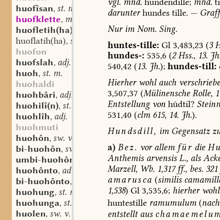
vgl.
mnd.
hundendille
;
mhd.
ti
huofîsan
st. n.
,
darunter
hundes
tille.
—
Graff
huofklette
mhd. sw. f.
,
Nur
im
Nom.
Sing.
huofletih(ha)
st. sw. f.
,
huoflatih(ha)
st. sw. f.
,
huntes-tille:
Gl
3,483,23
(
3
H
huofon
hundes-:
535,6
(
2
Hss.,
13.
Jh
huofslah
adj.
,
540,42
(
13.
Jh.
);
hundes-
till:
huoh
st. m.
,
Hierher
wohl
auch
verschriebe
huohaldi
3,507,37
(
Mülinensche
Rolle,
11
huohbâri
adj.
,
Entstellung
von
hūdtil?
Stein
huohilî(n)
st. n.
,
531,40
(
clm
615,
14.
Jh.
).
huohlîh
adj.
,
huohmuti
Hundsdill,
im
Gegensatz
z
huohôn
sw. v.
,
a)
Bez.
vor
allem
für
die
Hu
bi-huohôn
sw. v.
,
Anthemis
arvensis
L.,
als
Acke
umbi-huohôn
sw. v.
,
Marzell,
Wb.
1,317
ff.,
bes.
321
huohônto
adv.
,
amarusca
(
similis
camamill
bi-huohônto
adv.
,
1,538
)
Gl
3,535,6;
hierher
wohl
huohung
st. m.
,
huohunga
st. f.
huntestille
ramumulum
(
nach
,
huolen
sw. v.
entstellt
aus
chamaemelum
,