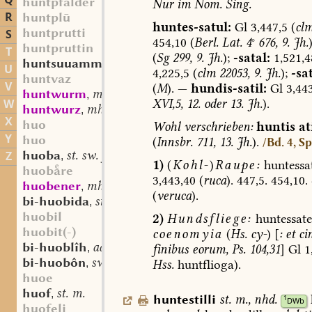
Q
huntpfalder
Nur
im
Nom.
Sing.
R
huntplū
huntes-satul:
Gl
3,447,5
(
cl
huntprutti
S
454,10
(
Berl.
Lat.
4
°
676,
9.
Jh.
)
huntpruttin
T
(
Sg
299,
9.
Jh.
);
-satal:
1,521,4
huntsuuammo
sw. m.
,
U
4,225,5
(
clm
22053,
9.
Jh.
);
-sat
huntvaz
V
(
M
).
—
hundis-satil:
Gl
3,443
huntwurm
mhd. st. m.
,
XVI,5,
12.
oder
13.
Jh.
).
W
huntwurz
mhd. st. f.
,
X
huo
Wohl
verschrieben:
huntis
ati
Y
huo
(
Innsbr.
711,
13.
Jh.
).
/Bd. 4, Sp
huoba
st. sw. f.
Z
,
1)
(
Kohl-
)
Raupe:
huntessa
huobre
3,443,40
(
ruca
).
447,5.
454,10.
huobener
mhd. st. (?) m.
,
(
veruca
).
bi-huobida
st. f.
,
huobil
2)
Hundsfliege:
huntessate
huobit(-)
coenomyia
(
Hs.
cy-
)
[
:
et
cin
bi-huoblîh
adj.
finibus
eorum,
Ps.
104,31
]
Gl
1
,
bi-huobôn
sw. v.
Hss.
huntflioga).
,
huoe
huof
st. m.
,
huntestilli
st.
m.
,
nhd.
1
DWb
huofeli