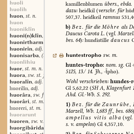
huoli
kamillenblumen
übers.,
ebda.
huolih
dazu:
heidkil
(
verschr.
für
hūdt
huon
st. n.
,
507,37.
heidkeil
ramnus
531,4
huon
b)
Bez.
für
die
Möhre
als
Do
huoniklîn
Daucus
Carota
L.
(
vgl.
Marzell
huoni(n)klîn
st. n.
,
bes.
64
)
:
hundistille
daucus
G
huonirtharm
st. m.
,
huonirîn
adj.
,
huntestropho
sw.
m.
huonisarba
(st. sw.?) f.
,
huonlihiu
huntes-tropho:
nom.
sg.
Gl
4
huor
st. m. n.
,
5125,
13./
14.
Jh.,
-pho).
huora
sw. st. f.
,
Wohl
verschrieben:
hundes-r
huoralîn
adj.
,
Gl
5,62,22
(
SH
A,
Klagenfurt
1
huorilîn
adj.
,
Ahd.
Gl.-Wb.
S.
292.
huorâra
sw. f.
,
huorâri
st. m.
,
1)
Bez.
für
die
Zaunrübe,
huoreri
st. m.
,
Marzell,
Wb.
1,683
ff.,
bes.
686
huorarunt
ampellus
vitis
alba
(
vgl.
huoren
sw. v.
,
s.
v.
ampelos
)
Gl
4,357,10.
huorgibârida
st. f.
,
2)
Bez.
für
Schwarzer
Nac