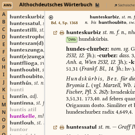
Althochdeutsches Wörterbuch
AWb
Sächsische
A
hunteskurbiz
st. m. f. n.
,
hunteskurbiz
,
st. m. f
B
n.
bis
hunthoubito
,
sw.
huntessatul
st. m.
Bd. 4, Sp. 1368
,
C
huntestilli
st. m.
,
hunteskurbiz
st.
m.
f.
n.
,
nhd
huntestropho
sw. m.
D
,
hundskürbis.
1
DWb
hunteszan(d)
st. m.
,
E
hundes-churbez:
nom.
sg.
G
hunteszunga
st. sw. f.
,
F
2532,
12.
Jh.
);
-curbez:
dass.
3,
hunt(e)zunga
st. sw. f.
,
G
Anh.
a,
Wien
2532,
12.
Jh.
);
-k
huntflioga
sw. st. f.
,
H
51,31
(
Frankf.
Bl.,
14.
Jh.
;
hv-)
hunthoubit
st. n.
,
I
hunthoubito
sw. m.
,
Hundskürbis,
Bez.
für
di
J
hunthûs
st. n.
,
Bryonia
L.
(
vgl.
Marzell,
Wb.
1
K
hunti
Fischer,
Pfl.
S.
262
)
:
hvndeskr
huntîn
adj.
L
,
3,51,31.
173,40.
ad
febres
quar
huntinna
st. f.
,
M
Origanum
dosto.
Similiter
et
huntis atil
hundeschurbez
radix
4,649,4.
N
huntkelle
mhd. st. sw. f.
,
O
huntlouh
st. m.
,
huntessatul
st.
m.
—
Graff
IV
P
huntor