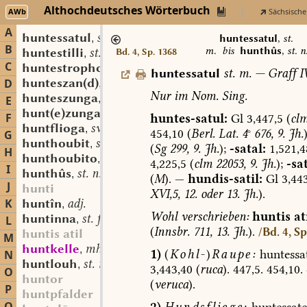
Althochdeutsches Wörterbuch
AWb
Sächsische
A
huntessatul
st. m.
,
huntessatul
,
st.
B
m.
bis
hunthûs
,
st. n
huntestilli
st. m.
Bd. 4, Sp. 1368
,
C
huntestropho
sw. m.
,
huntessatul
st.
m.
—
Graff
IV
hunteszan(d)
st. m.
D
,
Nur
im
Nom.
Sing.
hunteszunga
st. sw. f.
,
E
hunt(e)zunga
st. sw. f.
,
F
huntes-satul:
Gl
3,447,5
(
cl
huntflioga
sw. st. f.
,
454,10
(
Berl.
Lat.
4
°
676,
9.
Jh.
)
G
hunthoubit
st. n.
,
(
Sg
299,
9.
Jh.
);
-satal:
1,521,4
H
hunthoubito
sw. m.
,
4,225,5
(
clm
22053,
9.
Jh.
);
-sat
I
hunthûs
st. n.
,
(
M
).
—
hundis-satil:
Gl
3,443
J
hunti
XVI,5,
12.
oder
13.
Jh.
).
K
huntîn
adj.
,
Wohl
verschrieben:
huntis
ati
huntinna
st. f.
L
,
(
Innsbr.
711,
13.
Jh.
).
/Bd. 4, Sp
huntis atil
M
huntkelle
mhd. st. sw. f.
,
1)
(
Kohl-
)
Raupe:
huntessa
N
huntlouh
st. m.
,
3,443,40
(
ruca
).
447,5.
454,10.
O
huntor
(
veruca
).
P
huntpfalder
2)
Hundsfliege:
huntessate