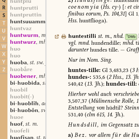
Q
huntplū
coenomyia
(
Hs.
cy-
)
[
:
et
cin
R
huntprutti
finibus
eorum,
Ps.
104,31
]
Gl
1
huntpruttin
S
Hss.
huntflioga).
huntsuuammo
sw. m.
,
T
huntvaz
U
huntwurm
mhd. st. m.
huntestilli
st.
m.
,
nhd.
,
1
DWb
V
huntwurz
mhd. st. f.
vgl.
mnd.
hundendille
;
mhd.
ti
,
W
huo
darunter
hundes
tille.
—
Graff
X
huo
Nur
im
Nom.
Sing.
Y
huoba
st. sw. f.
,
huobre
Z
huntes-tille:
Gl
3,483,23
(
3
H
huobener
mhd. st. (?) m.
hundes-:
535,6
(
2
Hss.,
13.
Jh
,
bi-huobida
st. f.
540,42
(
13.
Jh.
);
hundes-
till:
,
huobil
Hierher
wohl
auch
verschriebe
huobit(-)
3,507,37
(
Mülinensche
Rolle,
11
bi-huoblîh
adj.
,
Entstellung
von
hūdtil?
Stein
bi-huobôn
sw. v.
,
531,40
(
clm
615,
14.
Jh.
).
huoe
huof
st. m.
Hundsdill,
im
Gegensatz
z
,
huofeli
a)
Bez.
vor
allem
für
die
Hu
huofîsan
st. n.
,