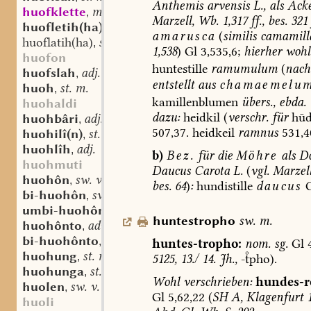
Anthemis
arvensis
L.,
als
Acke
huofklette
mhd. sw. f.
,
Marzell,
Wb.
1,317
ff.,
bes.
321
huofletih(ha)
st. sw. f.
,
amarusca
(
similis
camamill
huoflatih(ha)
st. sw. f.
,
1,538
)
Gl
3,535,6;
hierher
wohl
huofon
huntestille
ramumulum
(
nach
huofslah
adj.
,
entstellt
aus
chamaemelum
huoh
st. m.
,
kamillenblumen
übers.,
ebda.
huohaldi
dazu:
heidkil
(
verschr.
für
hūdt
huohbâri
adj.
,
507,37.
heidkeil
ramnus
531,4
huohilî(n)
st. n.
,
huohlîh
adj.
,
b)
Bez.
für
die
Möhre
als
Do
huohmuti
Daucus
Carota
L.
(
vgl.
Marzell
huohôn
sw. v.
,
bes.
64
)
:
hundistille
daucus
G
bi-huohôn
sw. v.
,
umbi-huohôn
sw. v.
,
huntestropho
sw.
m.
huohônto
adv.
,
bi-huohônto
adv.
,
huntes-tropho:
nom.
sg.
Gl
4
huohung
st. m.
,
5125,
13./
14.
Jh.,
-pho).
huohunga
st. f.
,
Wohl
verschrieben:
hundes-r
huolen
sw. v.
,
Gl
5,62,22
(
SH
A,
Klagenfurt
1
huoli