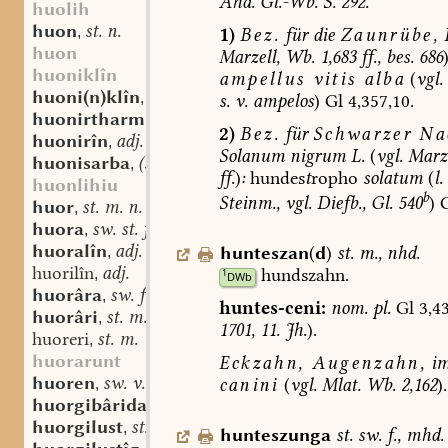
Ahd.
Gl.-Wb.
S.
292.
huolih
huon
st. n.
,
1)
Bez.
für
die
Zaunrübe,
huon
Marzell,
Wb.
1,683
ff.,
bes.
686
huoniklîn
ampellus
vitis
alba
(
vgl.
huoni(n)klîn
st. n.
,
s.
v.
ampelos
)
Gl
4,357,10.
huonirtharm
st. m.
,
2)
Bez.
für
Schwarzer
Nac
huonirîn
adj.
,
Solanum
nigrum
L.
(
vgl.
Marze
huonisarba
(st. sw.?) f.
,
ff.
)
:
hundes
t
ropho
solatum
(
l.
huonlihiu
b
Steinm.,
vgl.
Diefb.,
Gl.
540
)
huor
st. m. n.
,
huora
sw. st. f.
,
huoralîn
adj.
hunteszan
(
d
)
st.
m.
,
nhd.
,
huorilîn
adj.
hundszahn.
,
1
DWb
huorâra
sw. f.
,
huntes-ceni:
nom.
pl.
Gl
3,43
huorâri
st. m.
,
1701,
11.
Jh.
).
huoreri
st. m.
,
huorarunt
Eckzahn,
Augenzahn,
i
huoren
sw. v.
canini
(
vgl.
Mlat.
Wb.
2,162
).
,
huorgibârida
st. f.
,
huorgilust
st. f.
,
hunteszunga
st.
sw.
f.
,
mhd.