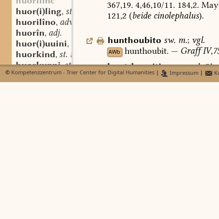
huorilinc
367,19.
4,46,10/11.
184,2.
Maye
huor(i)ling
st. m.
,
121,2
(
beide
cinolephalus
).
huorilîno
adv.
,
huorîn
adj.
,
hunthoubito
sw.
m.
;
vgl.
huor(i)uuini
st. m.
,
hunthoubit.
—
Graff
IV,75
AWb
huorkind
st. n.
,
huorkunni
st. n.
,
hunt-hovpitin:
nom.
pl.
Gl
3
©
Kompetenzzentrum - Trier Center for Digital Humanities
|
Impressum
|
Ko
huorlîh
adj.
,
hopiton:
dass.
49.
—
hunt-ho
huorlîhho
adv.
,
sg.
Gl
3,443,47.
446,49/50
(
Sg
2
huorling
dass.
50
(
clm
14747,
9.
Jh.
);
-h
huorliod
st. n.
,
pl.
189,37
(
SH
B
);
-et-:
nom.
s
huorlust
st. f.
,
a
2,
2
Hss.,
1
Hs.
hv-).
330,23
(
huorlustîg
adj.
,
4,135,35
(
Sal.
c
);
-te:
dass.
3,2
huorlustlîhho
adv.
,
hob-it-:
dass.
-o
429,34.
448,3
huormahhâri
st. m.
,
3,76,40
(
SH
A,
2
Hss.
).
674,28;
huormahheri
st. m.
,
2
Hss.
);
-ido:
dass.
446,49
(
2
H
huormahhin(na)
st. f.
,
226,9
(
SH
a
2
).
Thies,
Kölner
H
huormahho
sw. m.
,
(
SH
);
-oto:
dass.
Gl
3,312,57
(
huormahhunga
st. f.
,
4,46,10
(
Sal.
a
1
);
-hoiuido:
d
huormieta
st. f.
,
Trev.,
11./12.
Jh.
);
-hawet:
n
huorminna
st. f.
,
(
SH
A,
clm
23796,
15.
Jh.;
über