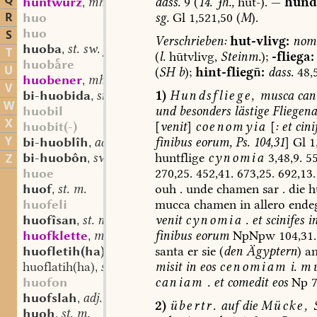
Q
dass.
9
(
14.
Jh.,
hūt-).
—
hund-
huntwurz
mhd. st. f.
,
R
sg.
Gl
1,521,50
(
M
).
huo
huo
S
Verschrieben:
hut-vlivg:
nom
huoba
st. sw. f.
,
T
(
l.
hūtvlivg,
Steinm.
);
-fliega:
huobre
U
(
SH
b
);
hint-flieg:
dass.
48,
huobener
mhd. st. (?) m.
,
V
1)
Hundsfliege,
musca
can
bi-huobida
st. f.
,
W
und
besonders
lästige
Fliegena
huobil
X
[
venit
]
coenomyia
[
:
et
cini
huobit(-)
Y
finibus
eorum,
Ps.
104,31
]
Gl
1,
bi-huoblîh
adj.
,
huntflige
cynomia
3,48,9.
55
bi-huobôn
sw. v.
Z
,
270,25.
452,41.
673,25.
692,13.
huoe
ouh
.
unde
chamen
sar
.
die
hu
huof
st. m.
,
mucca
chamen
in
allero
ende
huofeli
venit
cynomia
.
et
scinifes
i
huofîsan
st. n.
,
finibus
eorum
NpNpw
104,31.
huofklette
mhd. sw. f.
,
santa
er
sie
(
den
Ägyptern
)
an
huofletih(ha)
st. sw. f.
,
misit
in
eos
cenomiam
i.
m
huoflatih(ha)
st. sw. f.
,
caniam
.
et
comedit
eos
Np
7
huofon
huofslah
adj.
,
2)
übertr.
auf
die
Mücke,
S
huoh
st. m.
,