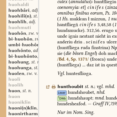
culex
(
annulatus
)
:
huntfliegin
huohaldi
coenomyia:
et
]
cinifes
(
zinza
huohbâri
adj.
,
omnibus
finibus
eorum,
Ps.
104
huohilî(n)
st. n.
,
(
1
Hs.
mukkun
ł
mizzun,
1
nu
huohlîh
adj.
,
h
u
ntflieg
cinifes
3,48,58
(
1
huohmuti
hundsmucke).
312,56.
erugo
u
huohôn
sw. v.
,
unde
ignis
nestant
nieht
in
ex
bi-huohôn
sw. v.
,
anderiu
driu
.
scinifes
ulcer
umbi-huohôn
sw. v.
,
(huntfliega
ruda
finstrina)
Np
huohônto
adv.
,
sie
(
die
bösen
Engel
)
doh
mach
bi-huohônto
adv.
,
(frosca)
unde
/Bd. 4, Sp. 1371/
huohung
st. m.
,
(huntfliega)
...
daz
ist
in
quest
huohunga
st. f.
,
Vgl.
huntesflioga.
huolen
sw. v.
,
huoli
huolih
hunthoubit
st.
n.
;
vgl.
mhd.
huon
st. n.
,
hundshoubet,
nhd.
Lexer
huon
hundshaupt
;
mnd.
hunde
1
DWb
huoniklîn
hundesheafod.
—
Graff
IV,759
huoni(n)klîn
st. n.
,
Nur
im
Nom.
Sing.
huonirtharm
st. m.
,