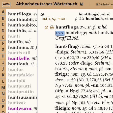
Althochdeutsches Wörterbuch
AWb
Sächsische
A
huntflioga
sw. st. f.
,
huntflioga
,
sw. st.
B
f.
bis
huntlouh
,
st. m
hunthoubit
st. n.
Bd. 4, Sp. 1370
,
C
hunthoubito
sw. m.
,
huntflioga
sw.
st.
f.
,
mhd.
hunthûs
st. n.
D
,
huntvliege;
mnl.
hontvli
Lexer
hunti
E
Graff
III,762.
huntîn
adj.
,
F
hunt-fliug-:
nom.
sg.
-a
Gl
1
huntinna
st. f.
,
G
-fluiga,
Steinm.
).
3,312,56
(
SH
huntis atil
H
(-iv-).
692,13;
-e
230,40
(
SH
a
huntkelle
mhd. st. sw. f.
,
I
673,25
(
oder
-fluige,
Steinm.
).
huntlouh
st. m.
,
h
korr.,
Steinm.
);
nom.
pl.
-en
J
huntor
flviga:
nom.
sg.
Gl
1,521,49/5
K
huntpfalder
dass.
-a
50
(
M
).
3,270,25
(
SH
huntplū
L
Np
77,45;
nom.
pl.
-un
104,31
huntprutti
M
(
M
);
-a
Npgl
77,48;
acc.
pl.
-a
huntpruttin
N
sg.
-a
Gl
3,270,26
(
SH
b
);
-e
48
huntsuuammo
sw. m.
,
O
1
nom.
pl.
Np
104,31
(
Hs.
V
=
S
huntvaz
P
flieig:
nom.
sg.
Gl
3,48,10
(
1
huntwurm
mhd. st. m.
,