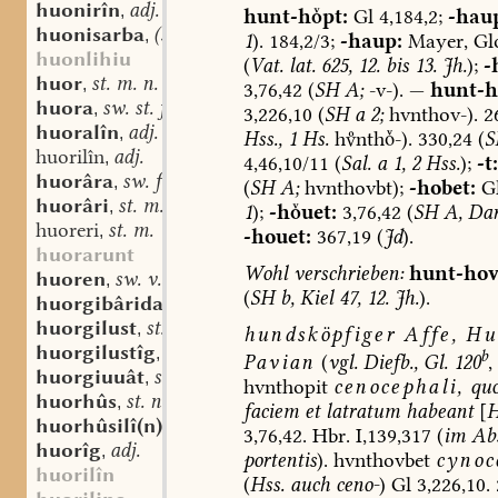
huonirîn
adj.
,
hunt-hpt:
Gl
4,184,2;
-haup
huonisarba
(st. sw.?) f.
,
1
).
184,2/3;
-haup:
Mayer,
Gl
huonlihiu
(
Vat.
lat.
625,
12.
bis
13.
Jh.
);
-
huor
st. m. n.
,
3,76,42
(
SH
A;
-v-).
—
hunt-h
huora
sw. st. f.
,
3,226,10
(
SH
a
2;
hvnthov-).
26
huoralîn
adj.
,
Hss.,
1
Hs.
hnth-).
330,24
(
S
huorilîn
adj.
,
4,46,10/11
(
Sal.
a
1,
2
Hss.
);
-t:
huorâra
sw. f.
,
(
SH
A;
hvnthovbt);
-hobet:
G
huorâri
st. m.
,
1
);
-huet:
3,76,42
(
SH
A,
Dar
huoreri
st. m.
,
-houet:
367,19
(
Jd
).
huorarunt
Wohl
verschrieben:
hunt-hov
huoren
sw. v.
,
(
SH
b,
Kiel
47,
12.
Jh.
).
huorgibârida
st. f.
,
huorgilust
st. f.
,
hundsköpfiger
Affe,
Hun
huorgilustîg
adj.
,
b
Pavian
(
vgl.
Diefb.,
Gl.
120
,
huorgiuuât
st. f.
,
hvnthopit
cenocephali
,
qu
huorhûs
st. n.
,
faciem
et
latratum
habeant
[
H
huorhûsilî(n)
st. n.
,
3,76,42.
Hbr.
I,139,317
(
im
Abs
huorîg
adj.
,
portentis
).
hvnthovbet
cynoc
huorilîn
(
Hss.
auch
ceno-
)
Gl
3,226,10.