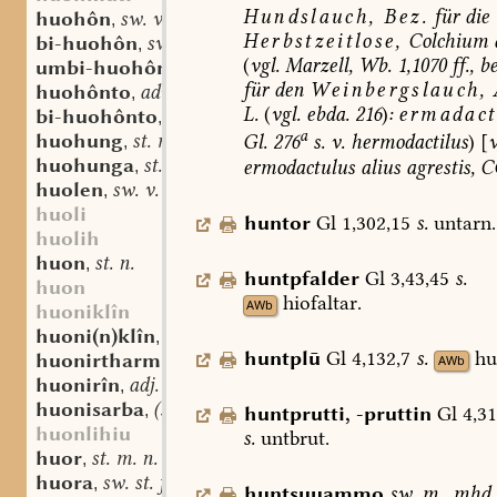
Hundslauch,
Bez.
für
die
huohôn
sw. v.
,
Herbstzeitlose,
Colchium
bi-huohôn
sw. v.
,
(
vgl.
Marzell,
Wb.
1,1070
ff.,
be
umbi-huohôn
sw. v.
,
für
den
Weinbergslauch,
huohônto
adv.
,
L.
(
vgl.
ebda.
216
)
:
ermadact
bi-huohônto
adv.
,
a
huohung
st. m.
Gl.
276
s.
v.
hermodactilus
)
[
v
,
huohunga
st. f.
ermodactulus
alius
agrestis,
C
,
huolen
sw. v.
,
huoli
huntor
Gl
1,302,15
s.
untarn.
huolih
huon
st. n.
,
huntpfalder
Gl
3,43,45
s.
huon
hiofaltar.
AWb
huoniklîn
huoni(n)klîn
st. n.
,
huntplū
Gl
4,132,7
s.
hu
huonirtharm
st. m.
AWb
,
huonirîn
adj.
,
huonisarba
(st. sw.?) f.
,
huntprutti
,
-pruttin
Gl
4,31
huonlihiu
s.
untbrut
.
huor
st. m. n.
,
huora
sw. st. f.
,
huntsuuammo
sw.
m.
,
mhd.