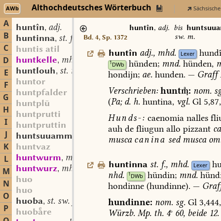
Althochdeutsches Wörterbuch
AWb
Sächsische
A
huntîn
adj.
,
huntîn
,
adj.
bis
huntsuu
B
sw. m.
huntinna
st. f.
Bd. 4, Sp. 1372
,
C
huntis atil
huntîn
adj.
,
mhd.
hundî
Lexer
huntkelle
mhd. st. sw. f.
D
,
hünden;
mnd.
hünden,
m
1
DWb
huntlouh
st. m.
,
E
hondijn;
ae.
hunden.
—
Graff
huntor
F
Verschrieben:
hunt:
nom.
sg
huntpfalder
G
(
Pa;
d.
h.
huntina,
vgl.
Gl
5,87
huntplū
H
huntprutti
Hunds-:
caenomia
nalles
fli
I
huntpruttin
auh
de
fliugun
allo
pizzant
c
J
huntsuuammo
sw. m.
,
musca
canina
sed
musca
om
K
huntvaz
huntwurm
mhd. st. m.
L
,
huntinna
st.
f.
,
mhd.
hu
Lexer
huntwurz
mhd. st. f.
,
M
nhd.
hündin;
mnd.
hünd
1
DWb
huo
N
hondinne
(hundinne).
—
Graf
huo
O
huoba
st. sw. f.
hundinne:
nom.
sg.
Gl
3,444
,
P
huobre
Würzb.
Mp.
th.
4
°
60,
beide
12.