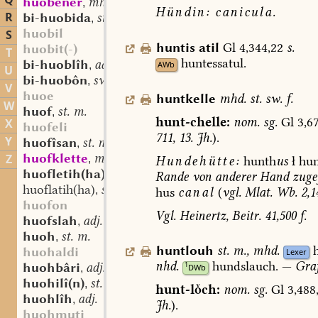
Q
huobener
mhd. st. (?) m.
,
Hündin:
canicula.
R
bi-huobida
st. f.
,
huobil
S
huntis
atil
Gl
4,344,22
s.
huobit(-)
T
huntessatul.
bi-huoblîh
adj.
AWb
,
U
bi-huobôn
sw. v.
,
V
huoe
huntkelle
mhd.
st.
sw.
f.
W
huof
st. m.
,
hunt-chelle:
nom.
sg.
Gl
3,67
X
huofeli
711,
13.
Jh.
).
Y
huofîsan
st. n.
,
huofklette
mhd. sw. f.
Z
,
Hundehütte:
hunth
us
ł
hun
huofletih(ha)
st. sw. f.
,
Rande
von
anderer
Hand
zuge
huoflatih(ha)
st. sw. f.
,
hus
canal
(
vgl.
Mlat.
Wb.
2,1
huofon
Vgl.
Heinertz,
Beitr.
41,500
f.
huofslah
adj.
,
huoh
st. m.
,
huntlouh
st.
m.
,
mhd.
huohaldi
Lexer
nhd.
hundslauch.
—
Gra
huohbâri
adj.
1
,
DWb
huohilî(n)
st. n.
,
hunt-lch:
nom.
sg.
Gl
3,488
huohlîh
adj.
,
Jh.
).
huohmuti