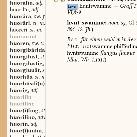
huoralîn
adj.
,
huntswamme.
—
Graff
I
Lexer
huorilîn
adj.
,
VI,879.
huorâra
sw. f.
,
hvnt-swamme:
nom.
sg.
Gl
3
huorâri
st. m.
,
804,
12.
Jh.
).
huoreri
st. m.
,
huorarunt
Bez.
für
einen
wohl
minder
huoren
sw. v.
,
Pilz:
protswamme
phifferlin
huorgibârida
st. f.
,
hvntswamme
flangus
fungus
huorgilust
st. f.
,
Mlat.
Wb.
1,1511
).
huorgilustîg
adj.
,
huorgiuuât
st. f.
,
huorhûs
st. n.
,
huorhûsilî(n)
st. n.
,
huorîg
adj.
,
huorilîn
huorilinc
huor(i)ling
st. m.
,
huorilîno
adv.
,
huorîn
adj.
,
huor(i)uuini
st. m.
,