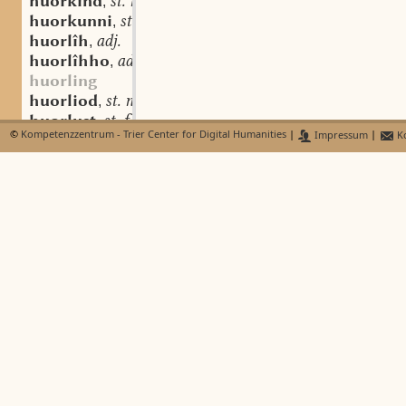
huorkind
st. n.
,
huorkunni
st. n.
,
huorlîh
adj.
,
huorlîhho
adv.
,
huorling
huorliod
st. n.
,
huorlust
st. f.
,
©
Kompetenzzentrum - Trier Center for Digital Humanities
|
Impressum
|
Ko
huorlustîg
adj.
,
huorlustlîhho
adv.
,
huormahhâri
st. m.
,
huormahheri
st. m.
,
huormahhin(na)
st. f.
,
huormahho
sw. m.
,
huormahhunga
st. f.
,
huormieta
st. f.
,
huorminna
st. f.
,
huorôn
sw. v.
,
bi-huorôn
sw. v.
,
fir-huorôn
sw. v.
,
huorr-
huorspil
st. n.
,