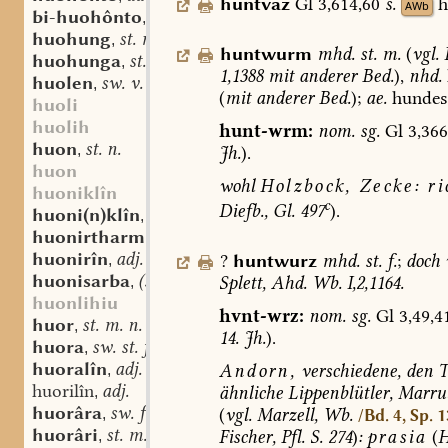
huntvaz
Gl
3,614,60
s.
h
AWb
bi-huohônto
adv.
,
huohung
st. m.
,
huntwurm
mhd.
st.
m.
(
vgl.
L
huohunga
st. f.
,
1,1388
mit
anderer
Bed.
),
nhd.
huolen
sw. v.
,
(
mit
anderer
Bed.
);
ae.
hundes
huoli
huolih
hunt-wrm:
nom.
sg.
Gl
3,366
huon
st. n.
,
Jh.
).
huon
wohl
Holzbock,
Zecke:
ri
huoniklîn
c
Diefb.,
Gl.
497
).
huoni(n)klîn
st. n.
,
huonirtharm
st. m.
,
huonirîn
adj.
?
huntwurz
mhd.
st.
f.
;
doch
,
huonisarba
(st. sw.?) f.
Splett,
Ahd.
Wb.
I,2,1164.
,
huonlihiu
hvnt-wrz:
nom.
sg.
Gl
3,49,4
huor
st. m. n.
,
14.
Jh.
).
huora
sw. st. f.
,
huoralîn
adj.
Andorn,
verschiedene,
den
T
,
huorilîn
adj.
ähnliche
Lippenblütler,
Marru
,
huorâra
sw. f.
(
vgl.
Marzell,
Wb.
,
/Bd. 4, Sp. 
huorâri
st. m.
Fischer,
Pfl.
S.
274
)
:
prasia
(
H
,