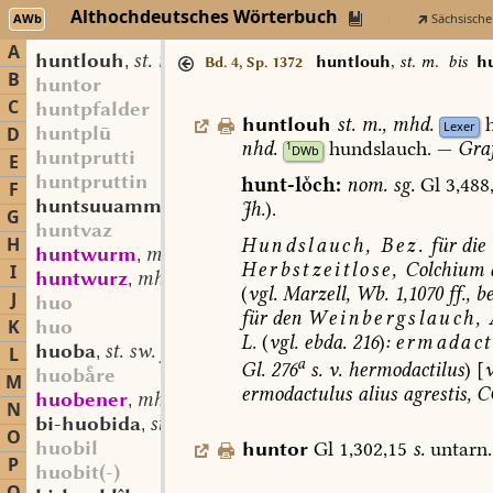
Althochdeutsches Wörterbuch
AWb
Sächsische
A
huntlouh
st. m.
,
huntlouh
,
st. m.
bis
h
Bd. 4, Sp. 1372
B
huntor
C
huntpfalder
huntlouh
st.
m.
,
mhd.
Lexer
huntplū
D
nhd.
hundslauch.
—
Gra
1
DWb
huntprutti
E
huntpruttin
hunt-lch:
nom.
sg.
Gl
3,488
F
huntsuuammo
sw. m.
Jh.
).
,
G
huntvaz
H
Hundslauch,
Bez.
für
die
huntwurm
mhd. st. m.
,
Herbstzeitlose,
Colchium
I
huntwurz
mhd. st. f.
,
(
vgl.
Marzell,
Wb.
1,1070
ff.,
be
J
huo
für
den
Weinbergslauch,
K
huo
L.
(
vgl.
ebda.
216
)
:
ermadact
huoba
st. sw. f.
L
,
a
Gl.
276
s.
v.
hermodactilus
)
[
v
huobre
M
ermodactulus
alius
agrestis,
C
huobener
mhd. st. (?) m.
,
N
bi-huobida
st. f.
,
O
huobil
huntor
Gl
1,302,15
s.
untarn.
P
huobit(-)