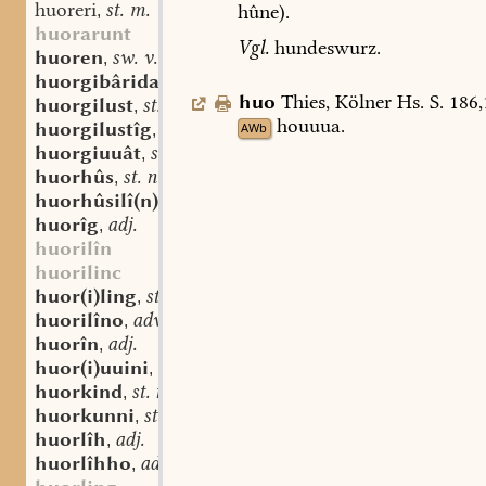
huoreri
st. m.
hûne).
,
huorarunt
Vgl.
hundeswurz.
huoren
sw. v.
,
huorgibârida
st. f.
,
huo
Thies,
Kölner
Hs.
S.
186,
huorgilust
st. f.
,
houuua.
huorgilustîg
adj.
AWb
,
huorgiuuât
st. f.
,
huorhûs
st. n.
,
huorhûsilî(n)
st. n.
,
huorîg
adj.
,
huorilîn
huorilinc
huor(i)ling
st. m.
,
huorilîno
adv.
,
huorîn
adj.
,
huor(i)uuini
st. m.
,
huorkind
st. n.
,
huorkunni
st. n.
,
huorlîh
adj.
,
huorlîhho
adv.
,