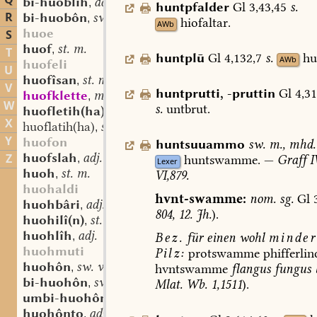
Q
bi-huoblîh
adj.
,
huntpfalder
Gl
3,43,45
s.
R
bi-huobôn
sw. v.
,
hiofaltar.
AWb
huoe
S
huof
st. m.
,
T
huntplū
Gl
4,132,7
s.
hu
AWb
huofeli
U
huofîsan
st. n.
,
V
huntprutti
,
-pruttin
Gl
4,31
huofklette
mhd. sw. f.
,
W
s.
untbrut
.
huofletih(ha)
st. sw. f.
,
X
huoflatih(ha)
st. sw. f.
,
Y
huofon
huntsuuammo
sw.
m.
,
mhd.
huofslah
adj.
Z
huntswamme.
—
Graff
I
,
Lexer
huoh
st. m.
VI,879.
,
huohaldi
hvnt-swamme:
nom.
sg.
Gl
3
huohbâri
adj.
,
804,
12.
Jh.
).
huohilî(n)
st. n.
,
huohlîh
adj.
Bez.
für
einen
wohl
minder
,
huohmuti
Pilz:
protswamme
phifferlin
huohôn
sw. v.
hvntswamme
flangus
fungus
,
bi-huohôn
sw. v.
Mlat.
Wb.
1,1511
).
,
umbi-huohôn
sw. v.
,
huohônto
adv.
,