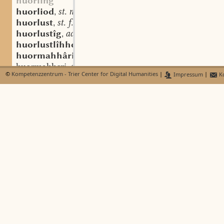
huorling
huorliod
st. n.
,
huorlust
st. f.
,
huorlustîg
adj.
,
huorlustlîhho
adv.
,
huormahhâri
st. m.
,
huormahheri
st. m.
,
©
Kompetenzzentrum - Trier Center for Digital Humanities
|
Impressum
|
Ko
huormahhin(na)
st. f.
,
huormahho
sw. m.
,
huormahhunga
st. f.
,
huormieta
st. f.
,
huorminna
st. f.
,
huorôn
sw. v.
,
bi-huorôn
sw. v.
,
fir-huorôn
sw. v.
,
huorr-
huorspil
st. n.
,
huorsunge
mhd. st. f.
,
huorûnsun
st. m.
,
huoruuerc
st. n.
,
huoruuiniscaft
st. f.
,