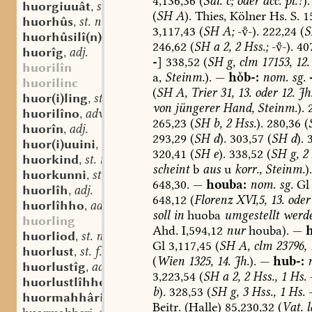
4,136,36
(
Sal.
c;
oder
acc.
pl.?
).
huorgiuuât
st. f.
,
(
SH
A
).
Thies,
Kölner
Hs.
S.
15
huorhûs
st. n.
,
3,117,43
(
SH
A;
--).
222,24
(
S
huorhûsilî(n)
st. n.
,
246,62
(
SH
a
2,
2
Hss.;
--).
407
huorîg
adj.
,
-
]
338,52
(
SH
g,
clm
17153,
12.
huorilîn
a,
Steinm.
).
—
hb-:
nom.
sg.
huorilinc
(
SH
A,
Trier
31,
13.
oder
12.
Jh.
huor(i)ling
st. m.
,
von
jüngerer
Hand,
Steinm.
).
2
huorilîno
adv.
,
265,23
(
SH
b,
2
Hss.
).
280,36
(
huorîn
adj.
,
293,29
(
SH
d
).
303,57
(
SH
d
).
3
huor(i)uuini
st. m.
,
320,41
(
SH
e
).
338,52
(
SH
g,
2
huorkind
st. n.
,
scheint
b
aus
u
korr.,
Steinm.
).
huorkunni
st. n.
,
648,30.
—
houba:
nom.
sg.
Gl
huorlîh
adj.
,
648,12
(
Florenz
XVI,5,
13.
oder
huorlîhho
adv.
,
soll
in
huoba
umgestellt
werd
huorling
Ahd.
I,594,12
nur
houba).
—
huorliod
st. n.
,
Gl
3,117,45
(
SH
A,
clm
23796,
1
huorlust
st. f.
,
(
Wien
1325,
14.
Jh.
).
—
hub-:
huorlustîg
adj.
,
3,223,54
(
SH
a
2,
2
Hss.,
1
Hs.
-
huorlustlîhho
adv.
,
b
).
328,53
(
SH
g,
3
Hss.,
1
Hs.
-
huormahhâri
st. m.
,
Beitr.
(Halle)
85,230,32
(
Vat.
l