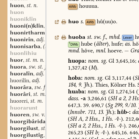
huon
st. n.
houuua.
,
AWb
huon
huoniklîn
huo
s.
hû(uu)o.
AWb
huoni(n)klîn
st. n.
,
huonirtharm
st. m.
,
huoba
st.
sw.
f.
,
mhd.
h
Lexer
huonirîn
adj.
,
hube
(
älter
),
hufe;
as.
hô
1
DWb
huonisarba
(st. sw.?) f.
,
mnd.
hôve,
mnl.
hoeve.
—
Gra
huonlihiu
huor
st. m. n.
huopa:
nom.
sg.
Gl
3,645,16;
,
huora
sw. st. f.
1,327,42
(
M
).
,
huoralîn
adj.
,
hoba:
nom.
sg.
Gl
3,117,44
(
S
huorilîn
adj.
,
184,
9.
Jh.
).
Thies,
Kölner
Hs.
S
huorâra
sw. f.
,
huaba:
nom.
sg.
Gl
1,274,54
(
huorâri
st. m.
,
dass.
-a
3,246,61
(
SH
a
2,
2
Hss
huoreri
st. m.
,
647,3.
39.
690,7
(
Sg
299,
9./10.
huorarunt
(
Innsbr.
711,
13.
Jh.
);
hb-:
das
huoren
sw. v.
,
(
SH
A,
2
Hss.,
1
Hs.
--).
212,4
huorgibârida
st. f.
,
(
SH
a
2,
2
Hss.,
1
Hs.
--).
246,
huorgilust
st. f.
,
265,23
(
SH
b;
--).
645,16.
646
huorgilustîg
adj.
,