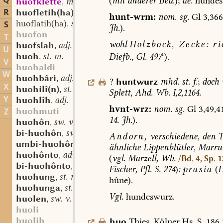
Q
(
mit
anderer
Bed.
);
ae.
hundes
huofklette
mhd. sw. f.
,
R
huofletih(ha)
st. sw. f.
,
hunt-wrm:
nom.
sg.
Gl
3,366
huoflatih(ha)
st. sw. f.
S
,
Jh.
).
huofon
T
wohl
Holzbock,
Zecke:
ri
huofslah
adj.
,
U
c
huoh
st. m.
Diefb.,
Gl.
497
).
,
V
huohaldi
W
huohbâri
adj.
,
?
huntwurz
mhd.
st.
f.
;
doch
X
huohilî(n)
st. n.
,
Splett,
Ahd.
Wb.
I,2,1164.
Y
huohlîh
adj.
,
hvnt-wrz:
nom.
sg.
Gl
3,49,4
huohmuti
Z
14.
Jh.
).
huohôn
sw. v.
,
bi-huohôn
sw. v.
,
Andorn,
verschiedene,
den
T
umbi-huohôn
sw. v.
,
ähnliche
Lippenblütler,
Marru
huohônto
adv.
,
(
vgl.
Marzell,
Wb.
/Bd. 4, Sp. 
bi-huohônto
adv.
,
Fischer,
Pfl.
S.
274
)
:
prasia
(
H
huohung
st. m.
,
hûne).
huohunga
st. f.
,
Vgl.
hundeswurz.
huolen
sw. v.
,
huoli
huolih
huo
Thies,
Kölner
Hs.
S.
186,