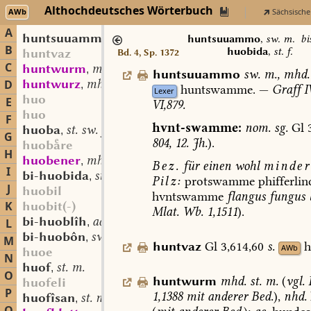
Althochdeutsches Wörterbuch
AWb
Sächsische
A
huntsuuammo
sw. m.
,
huntsuuammo
,
sw. m.
bi
B
huobida
,
st. f.
huntvaz
Bd. 4, Sp. 1372
C
huntwurm
mhd. st. m.
,
huntsuuammo
sw.
m.
,
mhd.
huntwurz
mhd. st. f.
D
,
huntswamme.
—
Graff
I
Lexer
huo
E
VI,879.
huo
F
hvnt-swamme:
nom.
sg.
Gl
3
huoba
st. sw. f.
,
G
804,
12.
Jh.
).
huobre
H
huobener
mhd. st. (?) m.
,
Bez.
für
einen
wohl
minder
I
bi-huobida
st. f.
,
Pilz:
protswamme
phifferlin
J
huobil
hvntswamme
flangus
fungus
K
huobit(-)
Mlat.
Wb.
1,1511
).
bi-huoblîh
adj.
L
,
bi-huobôn
sw. v.
,
M
huntvaz
Gl
3,614,60
s.
h
AWb
huoe
N
huof
st. m.
,
O
huntwurm
mhd.
st.
m.
(
vgl.
L
huofeli
P
1,1388
mit
anderer
Bed.
),
nhd.
huofîsan
st. n.
,