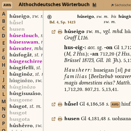
Althochdeutsches Wörterbuch
AWb
Sächsische
A
hûseigo
sw. m.
,
hûseigo
,
sw. m.
bis
hûsgi
B
sw. m.
hsel
Bd. 4, Sp. 1423
C
husen
hûseigo
sw.
m.
,
vgl.
mhd.
hû
hûseslouch
mhd. st. m.
D
,
Graff
I,116.
hûsesswam
mhd. st. m.
,
E
hus-eig-:
acc.
sg.
-on
Gl
1,712
hûsvater
mhd. st. m.
,
F
(
M,
2
Hss.
);
-an
712,20
(
2
Hss.
hûsfogt
st. m.
,
G
Brüssel
18723,
Gll.
10.
Jh.
).
5,13
hûsgeschirre
mhd. st. n.
,
H
hûsgifelli
st. n.
,
Hausherr:
huseigan
[
si
]
pa
I
hûsginôz
st. m.
,
familias
[
Beelzebub
vocaver
J
hûsginôzo
sw. m.
,
magis
domesticos
eius?
Matth.
K
hûsginôzo
1,712,20.
807,21.
5,13,41.
hûsgisuuâso
sw. m.
L
,
husgome
M
hsel
Gl
4,186,58
s.
hiuf
AWb
hûsgot
st. m.
,
N
husgot
O
husen
Gl
4,181,48
s.
uohsana
husgota
P
hûshêrro
sw. m.
,