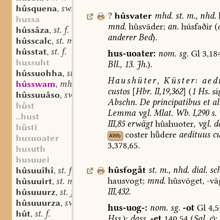
hûsquena
sw. f.
,
?
hûsvater
mhd.
st.
m.
,
nhd.
hussa
mnd.
hûsvāder;
an.
húsfaðir
(
hûssâza
st. f.
,
anderer
Bed
).
hûsscalc
st. m.
,
hûsstat
st. f.
,
hus-uoater:
nom.
sg.
Gl
3,18
hussuht
Bll.,
13.
Jh.
).
hûssuohha
st. f.
,
Haushüter,
Küster:
aedi
hûsswam
mhd. st. m.
,
custos
[
Hbr.
II,19,362
]
(
1
Hs.
si
hûssuuâso
sw. m.
,
Abschn.
De
principatibus
et
al
hst
Lemma
vgl.
Mlat.
Wb.
I,290
s.
..hust
III,85
erwägt
hûshuoter,
vgl.
d
hsti
coster
hdere
aedituus
cu
AWb
husuoater
3,378,65.
husuth
husuuei
hûsfogt
st.
m.
,
nhd.
dial.
sc
hûsuuîhî
st. f.
,
hausvogt;
mnd.
hûsvōget,
-vā
hûsuuirt
st. m.
,
III,432.
hûsuuurz
st. f.
,
hûsuuurza
sw. f.
,
hus-uog-:
nom.
sg.
-ot
Gl
4,5
hût
st. f.
,
Hss.
);
dass.
-et
140,54
(
Sal.
c
);