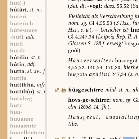
hut(-)
(
Sal.
d
);
-vogt:
dass.
55,52
(
Sal
hûtâri
st. m.
,
Vielleicht
als
Verschreibung
hi
huteri
nom.
sg.
Gl
4,55,53
(
3
Hss.,
fü
huterich
Hss.,
s.
u.
).
—
Unsicher
ist:
hus
htesnure
Gl
4,247,34
(
Leipzig
Rep.
II.
A.
-hûti
adj.
,
Glossen
S.
128
f.
erwägt
hûsgot
hutil
goði).
hutili
hûtilîn
st. n.
,
Hausverwalter:
husuogot
hûtîn
adj.
,
4,55,52.
140,54.
170,20;
hierhe
hutta
st. sw. f.
,
husgota
aeditui
247,34
(
s.
o.
huttia
huttihha
mfrk. (sw.?) f.
,
hûsgeschirre
mhd.
st.
n.
,
nh
huttilî(n)
st. n.
,
hutvlivg
hovs-ge-schirre:
nom.
sg.
Gl
hutz
clm
12658,
14.
Jh.
).
huu-
Hausgerät,
-ausstattun
huuanne
tilis.
huuasmic
huuellentem