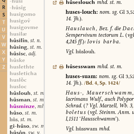
Q
-hûsi
hûseslouch
mhd.
st.
m.
R
-hûsîg
huses-louch:
nom.
sg.
Gl
3,5
husigomo
S
14.
Jh.
).
husigo
T
husigovme
Hauslauch,
Bez.
f.
die
Dac
U
husilæ
Sempervivum
tectorum
L.
(
vgl
V
hûsilîn
st. n.
,
4,245
ff.
)
:
Iovis
barba.
W
hûsing
st. m.
,
Vgl.
hûslouh.
X
hûsisc
adj.
,
Y
hûske
hûsesswam
mhd.
st.
m.
huslethte
Z
husleticha
huses-suam:
nom.
sg.
Gl
3,5
huslc
14.
Jh.
).
/Bd. 4, Sp. 1424/
husloc
Haus-,
Mauerschwamm
hûslouh
st. m.
,
lacrimans
Wulf.,
auch
Polypor
hûsman
st. m.
,
Schrad.
(
?
Vgl.
Marzell
,
Wb.
3,
hûsminze
mhd. sw. (st.?) f.
,
boletus
(
vgl.
Steinm.
Anm.
u
hûso
st. m.
,
I,1511
‘
Hausschwamm
’).
hûs
st. m.
,
gi-hûso
sw. m.
,
Vgl.
hûsswam
mhd.
hûsôn
sw. v.
,