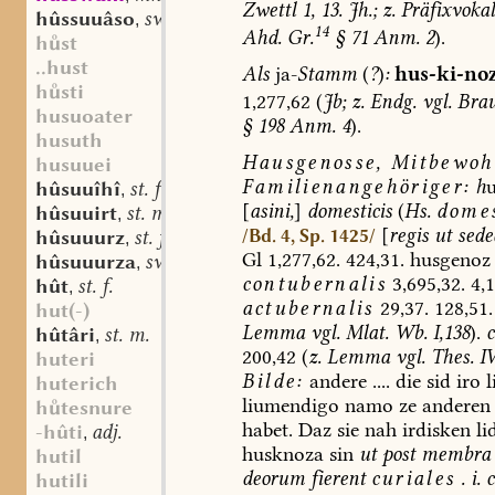
Zwettl
1,
13.
Jh.;
z.
Präfixvokal
hûssuuâso
sw. m.
,
14
Ahd.
Gr.
§
71
Anm.
2
).
hst
..hust
Als
ja-
Stamm
(
?
)
:
hus-ki-noz
hsti
1,277,62
(
Jb;
z.
Endg.
vgl.
Brau
husuoater
§
198
Anm.
4
).
husuth
Hausgenosse,
Mitbewoh
husuuei
Familienangehöriger
:
h
hûsuuîhî
st. f.
,
[
asini,
]
domesticis
(
Hs.
domes
hûsuuirt
st. m.
,
[
regis
ut
sede
/Bd. 4, Sp. 1425/
hûsuuurz
st. f.
,
Gl
1,277,62.
424,31.
husgenoz
hûsuuurza
sw. f.
,
contubernalis
3,695,32.
4,1
hût
st. f.
,
actubernalis
29,37.
128,51.
hut(-)
Lemma
vgl.
Mlat.
Wb.
I,138
).
hûtâri
st. m.
,
200,42
(
z.
Lemma
vgl.
Thes.
IV
huteri
Bilde:
andere
....
die
sid
iro
l
huterich
liumendigo
namo
ze
anderen
htesnure
habet.
Daz
sie
nah
irdisken
li
-hûti
adj.
,
husknoza
sin
ut
post
membra
hutil
deorum
fierent
curiales
.
i.
hutili