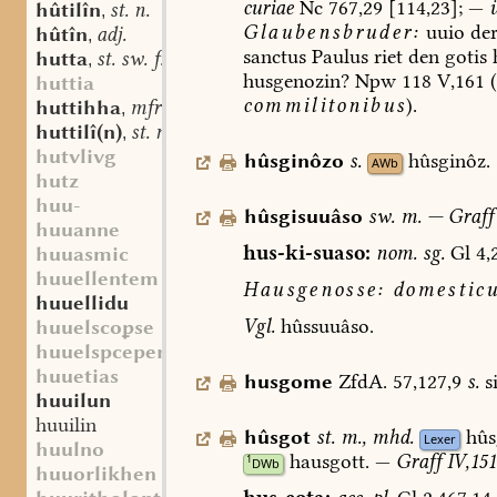
curiae
Nc
767,29
[114,23];
—
hûtilîn
st. n.
,
Glaubensbruder:
uuio
de
hûtîn
adj.
,
sanctus
Paulus
riet
den
gotis
h
hutta
st. sw. f.
,
husgenozin?
Npw
118
V,161
(
huttia
commilitonibus
).
huttihha
mfrk. (sw.?) f.
,
huttilî(n)
st. n.
,
hutvlivg
hûsginôzo
s.
hûsginôz.
AWb
hutz
huu-
hûsgisuuâso
sw.
m.
—
Graff
huuanne
hus-ki-suaso:
nom.
sg.
Gl
4,
huuasmic
huuellentem
Hausgenosse:
domesticu
huuellidu
Vgl.
hûssuuâso.
huuelscose
huuelspcepersa
huuetias
husgome
ZfdA.
57,127,9
s.
s
huuilun
huuilin
hûsgot
st.
m.
,
mhd.
hûs
Lexer
huulno
hausgott.
—
Graff
IV,151
1
DWb
huuorlikhen