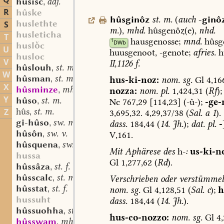
Q
hûsisc
adj.
,
R
hûske
hûsginôz
st.
m.
(
auch
-ginô
huslethte
S
m.
),
mhd.
hûsgenô(e),
nhd.
husleticha
T
hausgenosse;
mnd.
hûsge
1
DWb
huslc
U
huusgenoot,
-genote;
afries.
h
husloc
V
II,1126
f.
hûslouh
st. m.
,
W
hûsman
st. m.
hus-ki-noz:
nom.
sg.
Gl
4,16
,
X
hûsminze
mhd. sw. (st.?) f.
nozza:
nom.
pl.
1,424,31
(
Rf
);
,
Y
hûso
st. m.
Nc
767,29
[114,23]
(-û-);
-ge-
,
hûs
st. m.
Z
3,695,32.
4,29,37/38
(
Sal.
a
1
).
,
gi-hûso
sw. m.
dass.
184,44
(
14.
Jh.
);
dat.
pl.
-
,
hûsôn
sw. v.
V,161.
,
hûsquena
sw. f.
,
Mit
Aphärese
des
h-
:
us-ki-n
hussa
Gl
1,277,62
(
Rd
).
hûssâza
st. f.
,
hûsscalc
st. m.
Verschrieben
oder
verstümmel
,
hûsstat
st. f.
nom.
sg.
Gl
4,128,51
(
Sal.
c
);
h
,
hussuht
dass.
184,44
(
14.
Jh.
).
hûssuohha
st. f.
,
hus-co-nozzo:
nom.
sg.
Gl
4,
hûsswam
mhd. st. m.
,