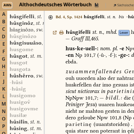
Althochdeutsches Wörterbuch
AWb
Sächsische
A
hûsgifelli
st. n.
,
hûsgifelli
,
st. n.
bis
-hû
Bd. 4, Sp. 1424
B
hûsginôz
st. m.
,
C
hûsginôzo
sw. m.
,
hûsgifelli
st.
n.
,
mhd.
h
Lexer
hûsginôzo
D
—
Graff
III,465.
hûsgisuuâso
sw. m.
,
E
hus-ke-uell-:
nom.
pl.
-e
Np
husgome
F
-en
Np
101,7
(-û-,
-f-);
-ge-:
d
hûsgot
st. m.
,
G
ebda.
husgot
H
husgota
zusammenfallendes
Gem
I
hûshêrro
sw. m.
,
ouh
uuorden
also
der
nahtra
J
-hûsi
huskefellen
dar
imo
gesuas
is
K
-hûsîg
sicut
nicticorax
in
parietini
husigomo
L
NpNpw
101,7;
—
bildl.:
die
(
husigo
M
Peiniger
Jesu
)
uuaren
huskeue
husigovme
nieht
ne
mahton
gesten
in
de
N
husilæ
dero
geloube
Npw
101,8
(Np
O
hûsilîn
st. n.
,
parietinę
(uuantstoriden)
.
P
hûsing
st. m.
,
quia
stare
non
poterant
in
ędi