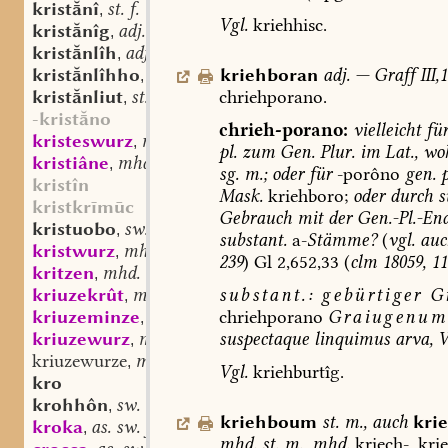
kristnî
st. f.
,
Vgl.
kriehhisc.
kristnîg
adj.
,
kristnlîh
adj.
,
kristnlîhho
adv.
kriehboran
adj.
—
Graff
III,
,
kristnliut
st. m. oder n.
chriehporano.
,
-kristno
chrieh-porano:
vielleicht
fü
kristeswurz
mhd. st. f.
,
pl.
zum
Gen.
Plur.
im
Lat.,
wo
kristiâne
mhd. f.
,
sg.
m.;
oder
für
-porôno
gen.
p
kristîn
Mask.
kriehboro;
oder
durch
s
kristkrīmūc
Gebrauch
mit
der
Gen.-Pl.-End
kristuobo
sw. m.
,
substant.
a-
Stämme?
(
vgl.
auc
kristwurz
mhd. st. f.
,
239
)
Gl
2,652,33
(
clm
18059,
11
kritzen
mhd. sw. v.
,
kriuzekrût
mhd. st. n.
substant.:
gebürtiger
Gr
,
kriuzeminze
mhd. sw. f.
chriehporano
Graiugenum
,
kriuzewurz
mhd. st. f.
suspectaque
linquimus
arva,
V
,
kriuzewurze
mhd. (sw. st.?) f.
,
Vgl.
kriehburtîg.
kro
krohhôn
sw. v.
,
kriehboum
st.
m.
,
auch
kri
kroka
as. sw. f.
,
mhd.
st.
m.
,
mhd.
kriech-,
kri