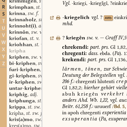
Q
krimmgen
sw. v.
,
Vgl.
-kriegi,
-krieggî,
?einkrie
R
krimphan
st. v.
,
krinna
sw. f.
S
,
-kriegelich
vgl.
?
einkr
AWb
krinnaholz
st. n.
,
T
mhd.
krinnoht(i)
adj.
,
U
krinnôn
sw. v.
,
V
?
kriegên
sw.
v.
—
Graff
IV,5
kriofan
st. v.
,
W
kriohhan
st. v.
,
chrekendi:
part.
prs.
Gl
1,82,
X
kripha
chregenti:
dass.
ebda.
(
Pa
).
1
Y
kriphen
sw. v.
,
krekendi:
part.
prs.
Gl
1,136,
bi-kriphen
sw. v.
Z
,
lärmen,
tönen,
zur
Schwier
furi-kriphen
sw. v.
,
Deutung
der
Belegstellen
vgl.
gi-kriphen
sw. v.
,
206
f.:
chregenti
hlutenti
cre
ir-kriphen
sw. v.
,
Gl
1,82,2;
hierher
gehört
vielle
untar-kriphen
sw. v.
,
abuh
kriegên
verkehrt
kriphîg
adj.
,
anders
Ahd.
Wb.
1,22,
vgl.
auc
kriphunga
st. f.
,
Beitr.
61,258
f.:
uruuerf
/Bd. 5,
krippa
st. sw. f.
,
in
apoh
chregenti
experientia
kripha
st. sw. f.
,
exsuperantia
(
Pa,
exuperan
kris(a)mo
sw. m.
,
kres(a)mo
sw. m.
,