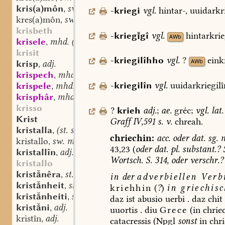
kris(a)môn
sw. v.
,
-kriegi
vgl.
hintar-,
uuidarkri
kres(a)môn
sw. v.
,
krisbeth
-krieggî
vgl.
hintarkrie
AWb
krisele
mhd. (st. sw.?) f.
,
krisit
-kriegilîhho
vgl.
?
eink
AWb
krisp
adj.
,
krispech
mhd. st. n.
,
-kriegilîn
vgl.
uuidarkriegilî
krispele
mhd. (st. sw.?) f.
,
krisphâr
mhd. st. n.
,
krisso
?
krieh
adj.
;
ae.
gréc;
vgl.
lat.
Krist
Graff
IV,591
s.
v.
chreah.
kristalla
(st. sw.?) f.
,
chriechin:
acc.
oder
dat.
sg.
m
kristallo
sw. m.
,
43,23
(
oder
dat.
pl.
substant.?
kristallîn
adj.
,
Wortsch.
S.
314,
oder
verschr.?
kristallo
kristnêra
st. f.
,
in
der
adverbiellen
Verb
kristnheit
st. f.
,
kriehhin
(
?
)
in
griechisc
kristnheiti
st. n.
,
daz
ist
abusio
uerbi
.
daz
chit
kristni
adj.
,
uuortis
.
diu
Grece
(in
chrie
kristîn
adj.
,
catacressis
(Npgl
sonst
in
chri