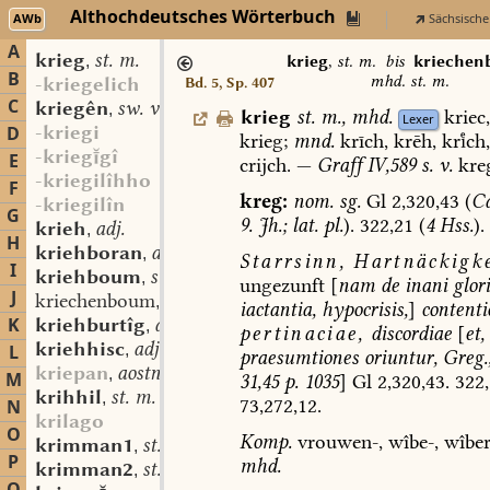
Althochdeutsches Wörterbuch
AWb
Sächsische
A
krieg
st. m.
,
krieg
,
st. m.
bis
krieche
B
mhd. st. m.
-kriegelich
Bd. 5, Sp. 407
C
kriegên
sw. v.
,
krieg
st.
m.
,
mhd.
kriec,
Lexer
-kriegi
D
krieg;
mnd.
krīch,
krēh,
krch,
-krieggî
E
crijch.
—
Graff
IV,589
s.
v.
kre
-kriegilîhho
F
kreg:
nom.
sg.
Gl
2,320,43
(
Ca
-kriegilîn
G
9.
Jh.;
lat.
pl.
).
322,21
(
4
Hss.
).
krieh
adj.
,
H
kriehboran
adj.
,
Starrsinn,
Hartnäckigke
I
kriehboum
st. m.
,
ungezunft
[
nam
de
inani
glori
J
kriechenboum
mhd. st. m.
,
iactantia,
hypocrisis
,
]
contenti
K
kriehburtîg
adj.
,
pertinaciae,
discordiae
[
et,
kriehhisc
adj.
L
,
praesumtiones
oriuntur,
Greg.
kriepan
aostndfrk.
,
M
31,45
p.
1035
]
Gl
2,320,43.
322,
krihhil
st. m.
,
73,272,12.
N
krilago
O
Komp.
vrouwen-,
wîbe-,
wîber
krimman1
st. v.
,
P
mhd.
krimman2
st. v.
,