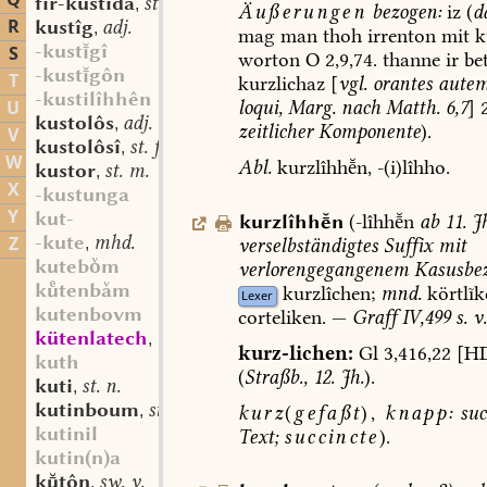
Q
fir-kustida
st. f.
,
Äußerungen
bezogen:
iz
(
d
R
kustîg
adj.
,
mag
man
thoh
irrenton
mit
k
-kustgî
S
worton
O
2,9,74.
thanne
ir
be
-kustgôn
T
kurzlichaz
[
vgl.
orantes
aute
-kustilîhhên
loqui,
Marg.
nach
Matth.
6,7
]
2
U
kustolôs
adj.
,
zeitlicher
Komponente
).
V
kustolôsî
st. f.
,
W
Abl.
kurzlîhhn,
-(i)lîhho.
kustor
st. m.
,
X
-kustunga
Y
kut-
kurzlîhhn
(-lîhhn
ab
11.
Jh
-kute
mhd.
Z
verselbständigtes
Suffix
mit
,
kutebm
verlorengegangenem
Kasusbe
ktenbm
kurzlîchen
;
mnd.
körtlĩk
Lexer
kutenbovm
corteliken.
—
Graff
IV,499
s.
v.
kütenlatech
mhd. (st.?) f.
,
kurz-lichen:
Gl
3,416,22
[H
kuth
(
Straßb.,
12.
Jh.
).
kuti
st. n.
,
kutinboum
st. m.
kurz
(
gefaßt
),
knapp:
su
,
kutinil
Text;
succincte
).
kutin(n)a
ktôn
sw. v.
,