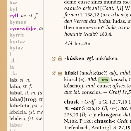
demo
cusse
sines
mundes
osc
kw-
osculo
oris
sui
[
Cant.
1,1
]
W
kyl
ferner
:
T
138,12
(
osculum
);
cyll
ae. st. f.
,
den
Verrat
des
Judas:
Iudas,
m
kymen
then
mannes
sun?
Iuda,
oscu
cynewiþþe
ae. sw. f.
,
hominis
tradis?
183,4.
kyrrit
kyrtaz
Abl.
kossôn.
kytaz
l
-kûsken
vgl.
unkûsken.
..l..
la
kûski
(
auch
kûsc
?
)
adj.
,
mhd.
..la
kiusch(e),
nhd.
keusch;
lab
st. n.
1
,
DWb
ksch(e),
mnl.
cuusc;
afries.
k
laba
st. f.
,
aus
lat.
conscius.
—
Graff
IV,5
labal
st. m. (auch n.?)
,
laba(l)trog
st. m.
,
chusk-:
Grdf.
-i
Gl
1,217,10
(
labeleia
(st. sw.?) f.
,
m.
-eer
S
236,12
(
B;
-v-);
acc.
s
lebeleia
(st. sw.?) f.
,
275,23
(
B;
-c-);
chusgera:
dat
lebileia
(st. sw.?) f.
,
N,102.
P,120;
chusch-:
Grdf.
laber
Tiefenbach
,
Aratorgl.
S.
27,19