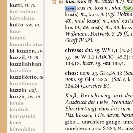
kus
,
kos
st.
m.
(
auch
n.?
)
,
mh
kutti
st. n.
,
kus
m.,
kos
n.,
nhd.
1
Lexer
DWb
kuttiniboū
kus(s)
m.,
koss
n.
(
vgl.
Holtha
kttbm
43
),
mnd.
kus(s)
m.,
mnl.
cus(s
kutto
sw. m.
,
kos
m.
;
ae.
cos(s)
m.
;
an.
koss
kuu-
Wißmann,
Postverb.
S.
25
ff.,
b
kuuno
Graff
IV,523.
kuuurdirotun
chvsse:
dat.
sg.
W
F
1,1
[45,2]
bi-kuzzen
sw. v.
,
sg.
-se
W
1,1
(
ABCK
)
[45,2];
kuzzil
st. m.
,
138,12;
instr.
sg.
-su
183,4.
kuzzilahhan
st. n.
,
kuzzilôn
chos:
nom.
sg.
Gl
4,39,42
(
Sal
kuzzilônto
adv.
,
nom.
sg.
Gl
4,132,51
(
Sal.
c;
k-)
kuzzilunga
324,24
(
Lorscher
B.
).
kuzzîn
adj.
,
Kuß,
Berührung
mit
den
kuzzo
sw. m.
,
Ausdruck
der
Liebe,
Freundsch
knle
Ehrerbietung
)
:
chos
basium
knlink
Hss.
kussen,
1
Hs.
davon
basia
kvrinstein
gihu
...
unrehtero
gango,
unre
kvrn
unrehtero
cosso
S
324,24.
cus
ktenbm