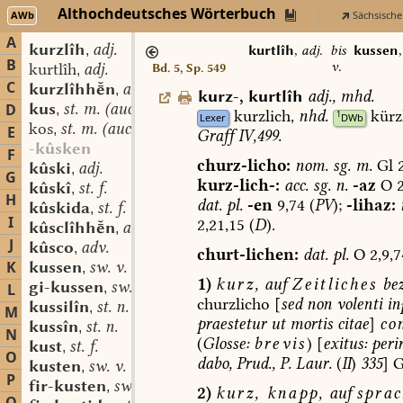
Althochdeutsches Wörterbuch
AWb
Sächsische
A
kurzlîh
adj.
,
kurtlîh
,
adj.
bis
kussen
B
v.
kurtlîh
adj.
Bd. 5, Sp. 549
,
C
kurzlîhhn
adv.
,
kurz-
,
kurtlîh
adj.
,
mhd.
kus
st. m. (auch n.?)
D
,
kurzlich,
nhd.
kürz
1
Lexer
DWb
kos
st. m. (auch n.?)
,
E
Graff
IV,499.
-kûsken
F
churz-licho:
nom.
sg.
m.
Gl
2
kûski
adj.
,
G
kurz-lich-:
acc.
sg.
n.
-az
O
2
kûskî
st. f.
,
H
dat.
pl.
-en
9,74
(
PV
);
-lihaz:
kûskida
st. f.
,
I
2,21,15
(
D
).
kûsclîhhn
adv.
,
J
kûsco
adv.
,
churt-lichen:
dat.
pl.
O
2,9,7
K
kussen
sw. v.
,
1)
kurz,
auf
Zeitliches
bez
gi-kussen
sw. v.
L
,
churzlicho
[
sed
non
volenti
in
kussilîn
st. n.
,
M
praestetur
ut
mortis
citae
]
co
kussîn
st. n.
,
N
(
Glosse:
brevis
)
[
exitus:
peri
kust
st. f.
,
O
dabo,
Prud.,
P.
Laur.
(
II
)
335
]
G
kusten
sw. v.
,
P
fir-kusten
sw. v.
,
2)
kurz,
knapp,
auf
sprac