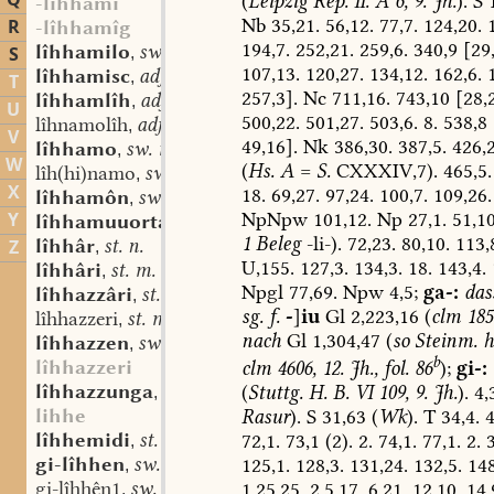
Q
(
Leipzig
Rep.
II.
A
6,
9.
Jh.
).
S
1
-lîhhami
Nb
35,21.
56,12.
77,7.
124,20.
1
R
-lîhhamîg
194,7.
252,21.
259,6.
340,9
[29,
lîhhamilo
sw. m.
S
,
107,13.
120,27.
134,12.
162,6.
lîhhamisc
adj.
,
T
257,3].
Nc
711,16.
743,10
[28,2
lîhhamlîh
adj.
,
U
500,22.
501,27.
503,6.
8.
538,8
lîhnamolîh
adj.
,
V
49,16].
Nk
386,30.
387,5.
426,2
lîhhamo
sw. m.
,
W
(
Hs.
A
=
S.
CXXXIV,7).
465,5.
lîh(hi)namo
sw. m.
,
X
18.
69,27.
97,24.
100,7.
109,26.
lîhhamôn
sw. v.
,
NpNpw
101,12.
Np
27,1.
51,10
Y
lîhhamuuortanî
st. f.
,
1
Beleg
-li-).
72,23.
80,10.
113,8
lîhhâr
st. n.
Z
,
U,155.
127,3.
134,3.
18.
143,4.
lîhhâri
st. m.
,
Npgl
77,69.
Npw
4,5;
ga-:
das
lîhhazzâri
st. m.
,
sg.
f.
-
]
iu
Gl
2,223,16
(
clm
185
lîhhazzeri
st. m.
,
nach
Gl
1,304,47
(
so
Steinm.
ha
lîhhazzen
sw. v.
,
b
lîhhazzeri
clm
4606,
12.
Jh.,
fol.
86
);
gi-:
lîhhazzunga
st. f.
(
Stuttg.
H.
B.
VI
109,
9.
Jh.
).
4,
,
lihhe
Rasur
).
S
31,63
(
Wk
).
T
34,4.
4
lîhhemidi
st. n.
72,1.
73,1
(2).
2.
74,1.
77,1.
2.
3
,
gi-lîhhen
sw. v.
125,1.
128,3.
131,24.
132,5.
148
,
gi-lîhhên1
sw. v.
1,25,25.
2,5,17.
6,21.
12,10.
14,
,