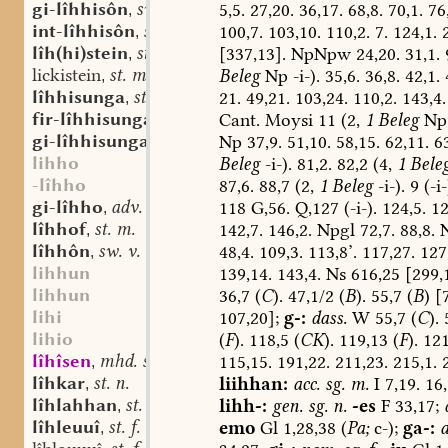
gi-lîhhisôn
sw. v.
5,5.
27,20.
36,17.
68,8.
70,1.
76,
,
int-lîhhisôn
sw. v.
100,7.
103,10.
110,2.
7.
124,1.
2
,
lîh(hi)stein
st. m.
[337,13].
NpNpw
24,20.
31,1.
,
lickistein
st. m.
Beleg
Np
-i-).
35,6.
36,8.
42,1.
,
lîhhisunga
st. f.
21.
49,21.
103,24.
110,2.
143,4.
,
fir-lîhhisunga
st. f.
Cant.
Moysi
11
(2,
1
Beleg
Np
,
gi-lîhhisunga
st. f.
Np
37,9.
51,10.
58,15.
62,11.
63
,
lihho
Beleg
-i-).
81,2.
82,2
(4,
1
Bele
-lîhho
87,6.
88,7
(2,
1
Beleg
-i-).
9
(-i-
gi-lîhho
adv.
118
G,56.
Q,127
(-i-).
124,5.
12
,
lîhhof
st. m.
142,7.
146,2.
Npgl
72,7.
88,8.
,
lîhhôn
sw. v.
48,4.
109,3.
113,8’.
117,27.
127,
,
lihhun
139,14.
143,4.
Ns
616,25
[299,
lihhun
36,7
(
C
).
47,1/2
(
B
).
55,7
(
B
)
[7
lihi
107,20];
g-:
dass.
W
55,7
(
C
).
5
lihio
(
F
).
118,5
(
CK
).
119,13
(
F
).
121
lîhîsen
mhd. st. n.
115,15.
191,22.
211,23.
215,1.
2
,
lîhkar
st. n.
liihhan:
acc.
sg.
m.
I
7,19.
16,
,
lîhlahhan
st. n.
lihh-:
gen.
sg.
n.
-es
F
33,17;
,
lîhleuuî
st. f.
emo
Gl
1,28,38
(
Pa;
c-);
ga-:
a
,