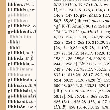
lîhhên
sw. v.
5,12,79
(
PV
).
19,37
(
PV
).
Npw
,
bi-lîhhên
sw. v.
U,155.
124,3.
5.
128,3.
134,3.
1
,
gi-lîhhên1
146,2.
147,16;
ge-:
dass.
S
127,
gi-lîhhen
50,7.
55,26
(-ih
evtl.
aus
u
rad.
gi-lîhhên2
sw. v.
vgl.
K.-T.
Anm.).
90,12.
124,19
,
gi-lîhhêntî
st. f.
175,22.
177,11
(
in
Hs.
D
-i-,
vg
,
-lîhhêntlîh
a,17).
194,11.
200,1.
247,28.
25
-lîhhi
252,9.
254,4.
262,10.
316,29.
32
-lîhhî
[26,13.
40,22.
46,5.
78,11.
107,
gi-lîhhî
st. f.
137,27.
148,2.
149,17.
162,9.
16
,
lîhhida
st. f.
198,24.
26.
199,6.
14.
200,19.
2
,
gi-lîhhida
st. f.
244,6.
258,6].
Nc
712,3.
12.
727
,
-lîh(hi)nami
743,2.
746,22.
753,27.
755,15.
7
lîhhinamo
832,14.
846,29
[28,17.
29,2.
44,
gi-lîhhinôn
sw. v.
62,4.
69,13.
71,9.
74,20
(2).
153
,
lîhhisâri
st. m.
500,28.
520,5.
8.
523,21.
529,10
,
gi-lîhhisâri
st. m.
(-li-)
[5,10.
26,24.
27.
31,27.
38
,
gi-lîhhisinâri
st. m.
58,18].
Nk
367,4.
7.
368,23.
387
,
lîhhisôdi
st. n.
425,13/14.
426,28.
433,10.
27.
4
,
lîhhisôn
sw. v.
(
Hs.
B
).
458,15.
465,8.
12.
478,
,