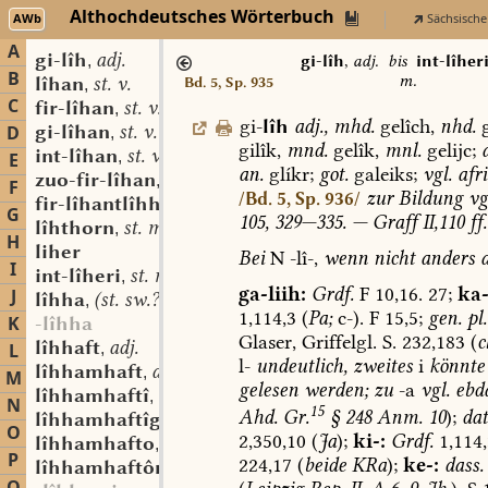
Althochdeutsches Wörterbuch
AWb
Sächsische
A
gi-lîh
adj.
,
gi-lîh
,
adj.
bis
int-lîher
B
m.
lîhan
st. v.
Bd. 5, Sp. 935
,
C
fir-lîhan
st. v.
,
gi-
lîh
adj.
,
mhd.
gelîch,
nhd.
g
gi-lîhan
st. v.
D
,
gilîk,
mnd.
gelîk,
mnl.
gelijc;
int-lîhan
st. v.
,
E
an.
glíkr;
got.
galeiks;
vgl.
afri
zuo-fir-lîhan
st. v.
,
F
zur
Bildung
vg
/Bd. 5, Sp. 936/
fir-lîhantlîhho
adv.
,
G
105,
329—335.
—
Graff
II,110
ff.
lîhthorn
st. m.
,
H
liher
Bei
N
-lî-,
wenn
nicht
anders
a
I
int-lîheri
st. m.
,
ga-liih:
Grdf.
F
10,16.
27;
ka-
J
lîhha
(st. sw.?) f.
,
1,114,3
(
Pa;
c-).
F
15,5;
gen.
pl.
K
-lîhha
Glaser,
Griffelgl.
S.
232,183
(
c
lîhhaft
adj.
L
,
l-
undeutlich,
zweites
i
könnte
lîhhamhaft
adj.
,
M
gelesen
werden;
zu
-a
vgl.
ebda
lîhhamhaftî
st. f.
,
N
15
Ahd.
Gr.
§
248
Anm.
10
);
dat
lîhhamhaftîg
adj.
,
O
2,350,10
(
Ja
);
ki-:
Grdf.
1,114
lîhhamhafto
adv.
,
P
224,17
(
beide
KRa
);
ke-:
dass.
lîhhamhaftôn
sw. v.
,