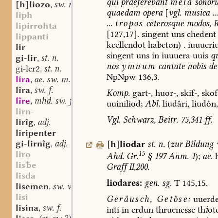
qui
praeferebant
mela
sonor
[h]liozo
sw. m.
,
quaedam
opera
[
vgl.
musica
...
liph
...
tropos
ceterosque
modos,
lipirrohta
[127,17].
singent
uns
chedent
lippanti
keellendot
habeton)
.
iuuueri
lir
singent
uns
in
iuuuera
uuis
q
gi-lir
st. n.
,
nos
ymnum
cantate
nobis
de
gi-ler2
st. n.
,
NpNpw
136,3.
líra
ae. sw. m.
,
lîra
sw. f.
,
Komp.
gart-,
huor-,
skif-,
skof
lîre
mhd. sw. f.
,
uuiniliod;
Abl.
liudâri,
liudôn,
lirn-
Vgl.
Schwarz,
Beitr.
75,341
ff.
lirîg
adj.
,
liripenter
gi-lirnîg
adj.
[
h
]
liodar
st.
n.
(
zur
Bildung
v
,
liro
15
Ahd.
Gr.
§
197
Anm.
1
);
ae.
h
lise
Graff
II,200.
lisda
liodares:
gen.
sg.
T
145,15.
lisemen
sw. v.
,
lisi
Geräusch,
Getöse:
uuerde
lisina
sw. f.
,
inti
in
erdun
thrucnesse
th
i
ot