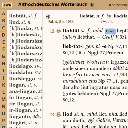
Althochdeutsches Wörterbuch
AWb
Sächsische
A
liobtât
st. f.
,
liobtât
,
st. f.
bis
liodsl
B
sw. m.
liod
st. n.
Bd. 5, Sp. 1035
,
C
[h]liodar
st. n.
,
liobtât
st.
f.
,
mhd.
liept
Lexer
[h]liodarsâz
st. m.
D
,
(
älter
)
liebthat.
—
Graff
V,331.
[h]liodarsâza
st. f.
,
E
lieb-tat-:
gen.
pl.
-e
Np
77,11
[h]liodarsâzo
sw. m.
,
F
80,12
(-â-).
Npgl
77,Prooem.
[h]liodarsezzo
sw. m.
,
G
[h]liodarsizzo
sw. m.
,
(
göttliche
)
Wohltat:
irgazze
H
liodslago
sw. m.
,
unde
sinero
uuundero
obliti
s
I
liodslaho
sw. m.
,
benefactorum
eius
.
et
/Bd.
J
liodsleggo
sw. m.
,
mirabilium
eius
Np
77,11.
geh
K
liogan
st. v.
,
der
alto
liut
ingratus
uuas
be
ana-liogan
st. v.
L
,
(gotes
liebtaten)
Npgl
77,Proo
bi-liogan
st. v.
,
M
80,12.
fir-liogan
st. v.
,
N
ir-liogan
st. v.
,
O
liod
st.
n.
,
mhd.
liet,
nhd.
lied
lioganto
adv.
,
uuinilioth,
vgl.
Gallée,
Vorstud
P
liogâri
st. m.
,
lêt,
mnl.
liet;
ae.
léoþ;
an.
ljóð.