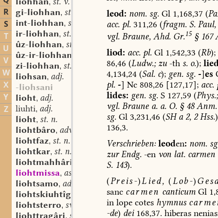
Q
liohhan
st. v.
,
R
gi-liohhan
st. v.
leod:
nom.
sg.
Gl
1,168,37
(
Pa
,
int-liohhan
st. v.
S
acc.
pl.
311,26
(
fragm.
S.
Paul,
,
ir-liohhan
st. v.
15
,
T
vgl.
Braune,
Ahd.
Gr.
§
167
ûz-liohhan
st. v.
,
U
liod:
acc.
pl.
Gl
1,542,33
(
Rb
);
ûz-ir-liohhan
st. v.
,
V
86,46
(
Ludw.;
zu
-th
s.
o.
);
lied
zi-liohhan
st. v.
,
W
4,134,24
(
Sal.
c
);
gen.
sg.
-
]
es
liohsan
adj.
,
pl.
-
]
Nc
808,26
[127,17];
acc.
X
-liohsani
lides:
gen.
sg.
S
127,59
(
Phys.;
Y
lioht
adj.
,
vgl.
Braune
a.
a.
O.
§
48
Anm.
liuhti
adj.
Z
,
sg.
Gl
3,231,46
(
SH
a
2,
2
Hss.
)
lioht
st. n.
,
136,3.
liohtbâro
adv.
,
liohtfaz
st. n.
,
Verschrieben:
leod
en
:
nom.
sg
liohtkar
st. n.
,
zur
Endg.
-en
von
lat.
carmen
liohtmahhâri
st. m.
,
S.
143
).
liohtmissa
as. st. f.
,
(
Preis-
)
Lied,
(
Lob-
)
Ges
liohtsamo
adv.
,
sanc
carmen
canticum
Gl
1,8
liohtskiuhtîg
adj.
,
in
lope
cotes
hymnus
carme
liohtsterro
sw. m.
,
-de
)
dei
168,37.
hiberas
nenias
liohttragâri
st. m.
,