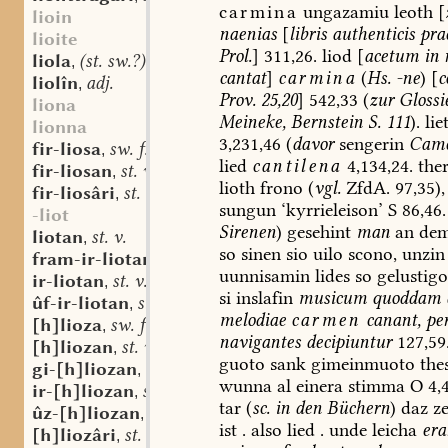
carmina
ungazamiu
leoth
[
lioin
naenias
[
libris
authenticis
prae
lioite
Prol.
]
311,26.
liod
[
acetum
in
n
liola
(st. sw.?) f.
,
cantat
]
carmina
(
Hs.
-ne
)
[
c
liolîn
adj.
,
Prov.
25,20
]
542,33
(
zur
Glossi
liona
Meineke,
Bernstein
S.
111
).
lie
lionna
3,231,46
(
davor
sengerin
Cam
fir-liosa
sw. f.
,
lied
cantilena
4,134,24.
the
fir-liosan
st. v.
,
lioth
frono
(
vgl.
ZfdA.
97,35),
fir-liosâri
st. m.
,
sungun
‘kyrrieleison’
S
86,46.
-liot
Sirenen
)
gesehint
man
an
de
liotan
st. v.
,
so
sinen
sio
uilo
scono,
unzin
fram-ir-liotan
st. v.
,
uunnisamin
lides
so
gelustigo
ir-liotan
st. v.
,
si
inslafin
musicum
quoddam
ûf-ir-liotan
st. v.
,
melodiae
carmen
canant,
pe
[h]lioza
sw. f.
,
navigantes
decipiuntur
127,59
[h]liozan
st. v.
,
guoto
sank
gimeinmuoto
thes
gi-[h]liozan
st. v.
,
wunna
al
einera
stimma
O
4,4
ir-[h]liozan
st. v.
,
tar
(
sc.
in
den
Büchern
)
daz
ze
ûz-[h]liozan
st. v.
,
ist
.
also
lied
.
unde
leicha
era
[h]liozâri
st. m.
,