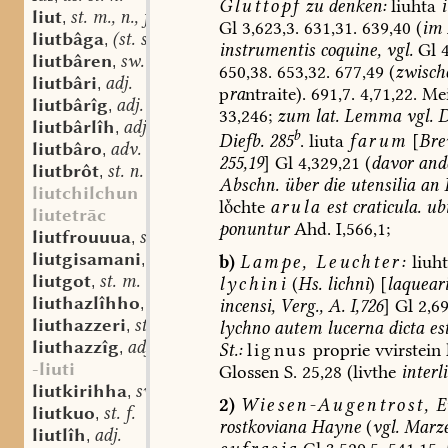
Gluttopf
zu
denken:
liuhta
liut
st. m., n., f.
,
Gl
3,623,3.
631,31.
639,40
(
im
liutbâga
(st. sw.?) f.
,
instrumentis
coquine,
vgl.
Gl
4
liutbâren
sw. v.
,
650,38.
653,32.
677,49
(
zwisch
liutbâri
adj.
,
p
ra
ntraite
).
691,7.
4,71,22.
Mei
liutbârîg
adj.
,
33,246;
zum
lat.
Lemma
vgl.
D
liutbârlîh
adj.
,
b
Diefb.
285
.
liuta
farum
[
Bre
liutbâro
adv.
,
255,19
]
Gl
4,329,21
(
davor
and
liutbrôt
st. n.
,
Abschn.
über
die
utensilia
an
K
liutchilchun
lchte
arula
est
craticula.
ub
liutetrāc
ponuntur
Ahd.
I,566,1;
liutfrouuua
sw. f.
,
liutgisamani
st. n.
,
b)
Lampe,
Leuchter:
liuh
liutgot
st. m.
,
lychini
(
Hs.
lichni
)
[
laquear
liuthazlîhho
adv.
,
incensi,
Verg.,
A.
I,726
]
Gl
2,69
liuthazzeri
st. m.
,
lychno
autem
lucerna
dicta
est
liuthazzîg
adj.
,
St.:
lignus
proprie
vvirstein
-liuti
Glossen
S.
25,28
(livthe
interl
liutkirihha
sw. f.
,
2)
Wiesen-Augentrost,
E
liutkuo
st. f.
,
rostkoviana
Hayne
(
vgl.
Marze
liutlîh
adj.
,