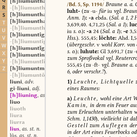
Q
[h]liumunthaft
adj.
,
Braune
a.
a.
O
/Bd. 5, Sp. 1194/
R
-[h]liumunthaftî
luht-
(
zu
-u-
für
iu
vgl.
Brau
[h]liumunthaftîg
adj.
S
,
Anm.
1
)
:
-a
ebda.
(
Sal.
a
1,
2
H
[h]liumunthaftgî
st. f.
,
T
3,639,40.
4,71,25
(
Sal.
a
1
);
lu
-[h]liumunthaftôn
U
iu
s.
o.
)
:
-a
24
(
Sal.
a
1
);
-e
3,5
[h]liumuntîg
adj.
,
Hss.
).
555,45;
lchte:
Ahd.
I,
V
-[h]liumuntîg
(
übergeschr.
v
wohl
Korr.
von
W
[h]liumuntgî
st. f.
,
s.
o.
);
luhute:
Gl
3,691,7
(
zu
-
X
[h]liumunting
st. m.
,
zum
Sproßvokal
vgl.
Reutercr
Y
-[h]liumuntlîh
555,45
(
zu
-ft-
vgl.
Braune
a.
a
[h]liumuntmâri
adj.
Z
,
6,
oder
verschr.?
).
-[h]liumuntôn
1)
Leuchte,
Lichtquelle
liuni
adv.
,
eines
Raumes:
gi-liuni
adj.
,
[h]liuning
as. st. m.
,
a)
Leuchte,
wohl
eine
Art
W
liuo
Kamin,
in
dem
ein
Feuer
au
liuoth
zum
Erleuchten
unterhalten
w
liura
Schm.
1,1430
),
vielleicht
ist
dab
liurra
Gestell
zum
Auflegen
der
lius
as. st. n.
,
in
der
Art
eines
Feuerbocks
od
lûs
as. st. n.
,