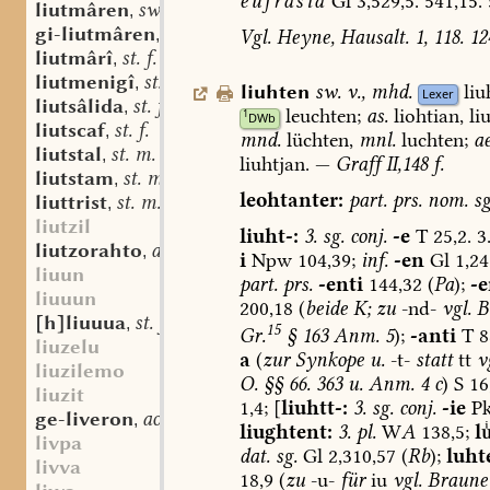
eufrasia
Gl
3,529,5.
541,15.
liutmâren
sw. v.
,
gi-liutmâren
sw. v.
Vgl.
Heyne,
Hausalt.
1,
118.
12
,
liutmârî
st. f.
,
liutmenigî
st. f.
,
liuhten
sw.
v.
,
mhd.
liu
Lexer
liutsâlida
st. f.
,
leuchten;
as.
liohtian,
li
1
DWb
liutscaf
st. f.
,
mnd.
lüchten,
mnl.
luchten;
ae
liutstal
st. m.
,
liuhtjan
.
—
Graff
II,148
f.
liutstam
st. m.
,
leohtanter:
part.
prs.
nom.
sg
liuttrist
st. m. n.
,
liutzil
liuht-:
3.
sg.
conj.
-e
T
25,2.
3
liutzorahto
adv.
,
i
Npw
104,39;
inf.
-en
Gl
1,24
liuun
part.
prs.
-enti
144,32
(
Pa
);
-e
liuuun
200,18
(
beide
K;
zu
-nd-
vgl.
B
[h]liuuua
st. f.
,
15
Gr.
§
163
Anm.
5
);
-anti
T
8
liuzelu
a
(
zur
Synkope
u.
-t-
statt
tt
v
liuzilemo
O.
§§
66.
363
u.
Anm.
4
c
)
S
16
liuzit
1,4;
[
liuhtt-:
3.
sg.
conj.
-ie
P
ge-liveron
aostndfrk. sw. v.
,
liughtent:
3.
pl.
W
A
138,5;
l
livpa
dat.
sg.
Gl
2,310,57
(
Rb
);
luht
livva
18,9
(
zu
-u-
für
iu
vgl.
Braune