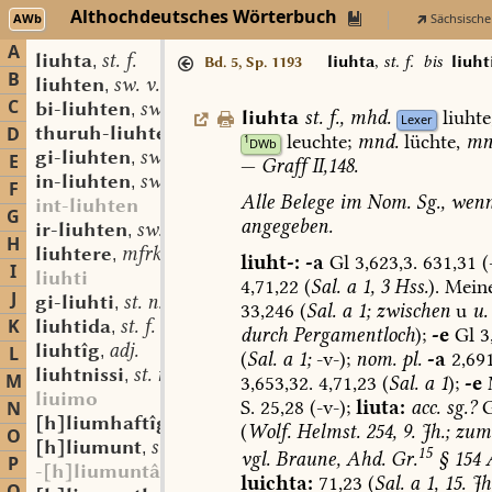
Althochdeutsches Wörterbuch
AWb
Sächsische
A
liuhta
st. f.
,
liuhta
,
st. f.
bis
liuht
Bd. 5, Sp. 1193
B
liuhten
sw. v.
,
C
bi-liuhten
sw. v.
,
liuhta
st.
f.
,
mhd.
liuhte
Lexer
thuruh-liuhten
sw. v.
D
,
leuchte;
mnd.
lüchte,
mn
1
DWb
gi-liuhten
sw. v.
,
E
—
Graff
II,148.
in-liuhten
sw. v.
,
F
Alle
Belege
im
Nom.
Sg.,
wen
int-liuhten
G
angegeben
.
ir-liuhten
sw. v.
,
H
liuhtere
mfrk. st. m.
,
liuht-:
-a
Gl
3,623,3.
631,31
(-
I
liuhti
4,71,22
(
Sal.
a
1,
3
Hss.
).
Meine
J
gi-liuhti
st. n.
,
33,246
(
Sal.
a
1;
zwischen
u
u.
K
liuhtida
st. f.
,
durch
Pergamentloch
);
-e
Gl
3,
liuhtîg
adj.
L
,
(
Sal.
a
1;
-v-);
nom.
pl.
-a
2,691
liuhtnissi
st. n.
,
M
3,653,32.
4,71,23
(
Sal.
a
1
);
-e
liuimo
S.
25,28
(-v-);
liuta:
acc.
sg.?
G
N
[h]liumhaftîg
adj.
,
(
Wolf.
Helmst.
254,
9.
Jh.;
zum
O
[h]liumunt
st. m. f.
,
15
vgl.
Braune,
Ahd.
Gr.
§
154
P
-[h]liumuntâri
luichta:
71,23
(
Sal.
a
1,
15.
Jh.