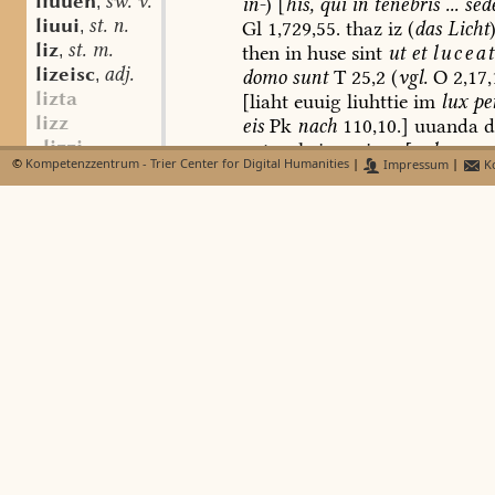
liuuen
sw. v.
in-
)
[
his,
qui
in
tenebris
...
sede
,
liuui
st. n.
Gl
1,729,55.
thaz
iz
(
das
Licht
,
liz
st. m.
then
in
huse
sint
ut
et
lucea
,
lizeisc
adj.
domo
sunt
T
25,2
(
vgl.
O
2,17,
,
lizta
[liaht
euuig
liuhttie
im
lux
pe
lizz
eis
Pk
nach
110,10.]
uuanda
d
-lizzi
naturale
ingenium
[
vgl.
ex
qu
©
Kompetenzzentrum - Trier Center for Digital Humanities
|
Impressum
|
Ko
lizzitôn
sw. v.
ingenio
igniculi
quidam
insopib
,
lizzitung
st. m.
indeficientis
et
inextinguibilis
,
lizzôn
sw. v.
accenduntur
quibus
illumin
,
lo
opprimatur
tenebris
et
caligin
lo
Rem.
]
Nc
698,27
[13,17].
uua
lo
Gebot
Gottes
)
liehtet
dien
oug
lô
st. n.
NpNpw
18,9;
ferner:
104,39
(
,
-lôa
c)
Glossenwort:
linthi
scin
loazzit
liquidum
splenditum
lucidu
lob
st. n.
,
liuhten
micare
(
Hs.
-g-)
242,
gi-lob
adj.
,
lob-
Abl.
liuhta,
liuhtere
mfrk.,
liuh
lobafrisking
st. m.
liuhtida.
,
AWb
lobagernî
st. f.
,