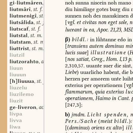
noh
sunna
niscein
noh
mano
gi-liutmâren
sw. v.
,
diu
himilisge
gotes
burg
diu
n
liutmârî
st. f.
,
sunnen
noh
des
manskimen
d
liutmenigî
st. f.
,
[
vgl.
et
civitas
non
eget
sole,
n
liutsâlida
st. f.
,
liutscaf
st. f.
luceant
in
ea,
Apoc.
21,23,
MS
,
liutstal
st. m.
,
β)
bildl.:
in
lhtanne
edo
in
liutstam
st. m.
,
[
transiens
autem
dominus
min
liuttrist
st. m. n.
,
lucis
suae
]
illustratione
(
H
liutzil
[
nos
satiat,
Greg.,
Hom.
I,13
p.
liutzorahto
adv.
,
2,310,57.
uuante
suer
die
sint,
liuun
Liebe
)
uuarlicho
habent,
die
b
liuuun
herzen
per
amorem
unte
luih
[h]liuuua
st. f.
,
exterius
per
operationem
[
vgl
liuzelu
flammarum,
quia
exterius
lu
liuzilemo
operationem
,
Haimo
in
Cant.
p
liuzit
[247,3];
ge-liveron
aostndfrk. sw. v.
,
livpa
b)
jmdm.
Licht
spenden,
m
livva
Pers.
/
Sache
(
meist
bildl.
)
:
liwa
[(
dominus
)
oriens
ex
alto:
]
il