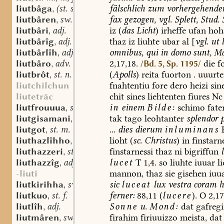
fälschlich
zum
vorhergehende
liutbâga
(st. sw.?) f.
,
fax
gezogen
,
vgl.
Splett,
Stud.
S
liutbâren
sw. v.
,
iz
(
das
Licht
)
irheffe
ufan
hoh
liutbâri
adj.
,
thaz
iz
liuhte
ubar
al
[
vgl.
ut
liutbârîg
adj.
,
omnibus,
qui
in
domo
sunt,
Ma
liutbârlîh
adj.
,
2,17,18.
die
fo
liutbâro
adv.
/Bd. 5, Sp. 1195/
,
(
Apolls
)
reita
fuorton
.
uuurte
liutbrôt
st. n.
,
fnahtentiu
fore
dero
heizi
sin
liutchilchun
chit
sines
liehtenten
fiures
Nc
liutetrāc
in
einem
Bilde:
schimo
fate
liutfrouuua
sw. f.
,
tak
tago
leohtanter
splendor
p
liutgisamani
st. n.
,
...
dies
dierum
inluminans
liutgot
st. m.
,
lioht
(
sc.
Christus
)
in
finstarn
liuthazlîhho
adv.
,
finstarnessi
thaz
ni
bigriffun
liuthazzeri
st. m.
,
lucet
T
1,4.
so
liuhte
iuuar
li
liuthazzîg
adj.
,
mannon,
thaz
sie
gisehen
iuu
-liuti
sic
luceat
lux
vestra
coram
h
liutkirihha
sw. f.
,
ferner:
88,11
(
lucere
).
O
2,17
liutkuo
st. f.
,
Sonne
u.
Mond:
dat
gafreg
liutlîh
adj.
,
firahim
firiuuizzo
meista,
dat
liutmâren
sw. v.
,