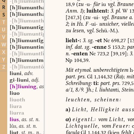
Q
-[h]liumunthaftî
18,9
(
zu
-u-
für
iu
vgl.
Braune
R
[h]liumunthaftîg
adj.
,
Anm.
1
);
luihtent:
3.
pl.
W
13
[h]liumunthaftgî
st. f.
S
,
[247,3]
(
zu
-ui-
vgl.
Braune
a.
-[h]liumunthaftôn
T
2;
in
Hs.
F
-ui-
unsicher,
vielle
[h]liumuntîg
adj.
,
U
zu
lesen
,
vgl.
Schü.-M.).
-[h]liumuntîg
V
lieht-:
3.
sg.
-et
Nc
698,27
[13
[h]liumuntgî
st. f.
,
W
inf.
dat.
sg.
-enne
S
153,2;
par
[h]liumunting
st. m.
,
X
n.
-enten
Nc
723,2
[39,19];
3.
-[h]liumuntlîh
Y
Np
104,39.
[h]liumuntmâri
adj.
,
-[h]liumuntôn
Z
Mit
etymol.
unberechtigtem
h
liuni
adv.
,
part.
prs.
Gl
1,144,32
(
Ra
);
mit
gi-liuni
adj.
,
Schreibung:
ti:
part.
prs.
729,5
[h]liuning
as. st. m.
,
a/1,
8./9.
Jh.;
l.
liuhtan
ti,
Stein
liuo
leuchten,
scheinen:
liuoth
liura
a)
Licht,
Helligkeit
auss
liurra
α)
eigentl.:
vom
Licht,
vo
lius
as. st. n.
,
Lichtquelle,
vom
Feuer:
c
lûs
as. st. n.
,
facula
Gl
1,144,32
(kien
fehlt
liut
st. m., n., f.
,