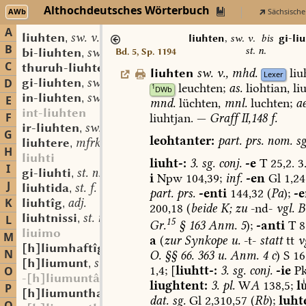
Althochdeutsches Wörterbuch
AWb
Sächsische
A
liuhten
sw. v.
,
liuhten
,
sw. v.
bis
gi-liu
B
st. n.
bi-liuhten
sw. v.
Bd. 5, Sp. 1194
,
C
thuruh-liuhten
sw. v.
,
liuhten
sw.
v.
,
mhd.
liu
Lexer
gi-liuhten
sw. v.
D
,
leuchten;
as.
liohtian,
li
1
DWb
in-liuhten
sw. v.
,
E
mnd.
lüchten,
mnl.
luchten;
ae
int-liuhten
F
liuhtjan
.
—
Graff
II,148
f.
ir-liuhten
sw. v.
,
G
leohtanter:
part.
prs.
nom.
sg
liuhtere
mfrk. st. m.
,
H
liuhti
liuht-:
3.
sg.
conj.
-e
T
25,2.
3
I
gi-liuhti
st. n.
,
i
Npw
104,39;
inf.
-en
Gl
1,24
J
liuhtida
st. f.
,
part.
prs.
-enti
144,32
(
Pa
);
-e
K
liuhtîg
adj.
,
200,18
(
beide
K;
zu
-nd-
vgl.
B
liuhtnissi
st. n.
L
,
15
Gr.
§
163
Anm.
5
);
-anti
T
8
liuimo
M
a
(
zur
Synkope
u.
-t-
statt
tt
v
[h]liumhaftîg
adj.
,
N
O.
§§
66.
363
u.
Anm.
4
c
)
S
16
[h]liumunt
st. m. f.
,
1,4;
[
liuhtt-:
3.
sg.
conj.
-ie
P
O
-[h]liumuntâri
liughtent:
3.
pl.
W
A
138,5;
l
P
[h]liumunthaft
adj.
,
dat.
sg.
Gl
2,310,57
(
Rb
);
luht