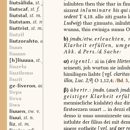
liutsâlida
st. f.
,
inliuhten
then
thie
thar
in
fin
liutscaf
st. f.
,
sizzent
inluminare
his
qui
liutstal
st. m.
,
sedent
T
4,18.
allo
ziti
guato
l
liutstam
st. m.
,
Ludwig
)
thar
gimuato,
inliuh
liuttrist
st. m. n.
,
wunna,
thiu
ewiniga
sunna
O
liutzil
b)
jmdn./etw.
erleuchten,
m
liutzorahto
adv.
,
Klarheit
erfüllen
,
umge
liuun
Akk.
d.
Pers.
/d.
Sache:
liuuun
[h]liuuua
st. f.
,
α)
eigentl.:
zi
in
(
den
Hirte
liuzelu
scinenti,
joh
wurtun
sie
inliuh
liuzilemo
himilisgen
liahte
[
vgl.
claritas
liuzit
illos,
Luc.
2,9
]
O
1,12,4;
/Bd. 5,
ge-liveron
aostndfrk. sw. v.
,
β)
übertr.:
jmdn.
(
auch
jmds
livpa
geistiger
Klarheit
erfül
livva
menniscliche
kislahte)
daz
dir
liwa
firstoezzen
uuart
...
in
dezzi
el
liuuen
sw. v.
,
demo
iz
uuas
unuuizzente
unz
liuui
st. n.
,
intluhte
der
filius
dei
mit
dem
liz
st. m.
,
sinere
gotheite
[
vgl.
sed
per
r