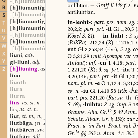
Q
-[h]liumunthaftôn
onlíhtan.
—
Graff
II,149
f.
s.
vv
R
[h]liumuntîg
adj.
,
antliuhtjan.
-[h]liumuntîg
S
[h]liumuntgî
st. f.
in-leoht-:
part.
prs.
nom.
sg.
,
T
[h]liumunting
st. m.
20,2,2;
part.
prt.
-it
Gl
1,20,5
(
,
U
-[h]liumuntlîh
Kögel
S.
21
).
—
in-liuht-:
3.
sg
V
[h]liumuntmâri
adj.
(
PaKRa
).
212,24
(
K
).
T
216,1.
,
W
-[h]liumuntôn
ent
Gl
2,258,34
(-iv-);
3.
sg.
co
X
liuni
adv.
O
3,21,29
(
mit
Apokope
vor
vo
,
Y
gi-liuni
adj.
Anlaut
);
inf.
-en
T
4,18;
part.
,
[h]liuning
as. st. m.
Z
1,221,20
(
K
);
3.
sg.
prt.
-ita
T
1
,
liuo
3,20,146;
part.
prt.
-it
Gl
1,20,
liuoth
nom.
pl.
m.
-e
O
1,12,4.
3,21,2
liura
i
sg.
n.
-iu
Gl
1,410,58
(
Rb;
-l
uh
liurra
part.
prs.
221,20
(
Ra;
zu
-th-
f
lius
as. st. n.
,
S.
69
);
-luihta:
2.
sg.
imp.
S
18
lûs
as. st. n.
,
15
Braune,
Ahd.
Gr.
§
49
Anm.
liut
st. m., n., f.
,
Schatz,
Abair.
Gr.
§
158
);
zur
S
liutbâga
(st. sw.?) f.
,
Praet.
u.
im
Part.
Praet.
vgl.
Br
liutbâren
sw. v.
,
15
Gr.
§§
363
u.
Anm.
4
c.
365.
liutbâri
adj.
,