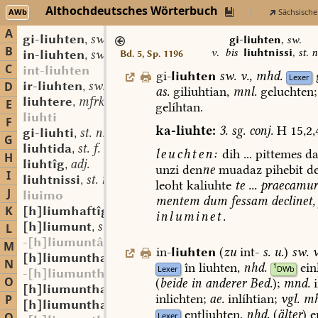
Althochdeutsches Wörterbuch
AWb
Sächsische
A
gi-liuhten
sw. v.
,
gi-liuhten
,
sw.
B
v.
bis
liuhtnissi
,
st. n
in-liuhten
sw. v.
Bd. 5, Sp. 1196
,
C
int-liuhten
gi-
liuhten
sw.
v.
,
mhd.
Lexer
ir-liuhten
sw. v.
D
,
as.
giliuhtian,
mnl.
geluchten
;
liuhtere
mfrk. st. m.
,
E
gelíhtan.
liuhti
F
ka-liuhte:
3.
sg.
conj.
H
15,2,
gi-liuhti
st. n.
,
G
liuhtida
st. f.
,
leuchten:
dih
...
pittemes
da
H
liuhtîg
adj.
,
unzi
den
ne
muadaz
pihebit
de
I
liuhtnissi
st. n.
,
leoht
kaliuhte
te
...
praecamur
J
liuimo
mentem
dum
fessam
declinet,
K
[h]liumhaftîg
adj.
,
inluminet
.
[h]liumunt
st. m. f.
L
,
-[h]liumuntâri
M
in-
liuhten
(
zu
int-
s.
u.
)
sw.
v
[h]liumunthaft
adj.
,
N
în
liuhten,
nhd.
ein
1
Lexer
DWb
-[h]liumunthaftî
O
(
beide
in
anderer
Bed.
);
mnd.
i
[h]liumunthaftîg
adj.
,
inlichten;
ae.
inlíhtian;
vgl.
mh
P
[h]liumunthaftgî
st. f.
,
entliuhten,
nhd.
(
älter
)
e
Lexer