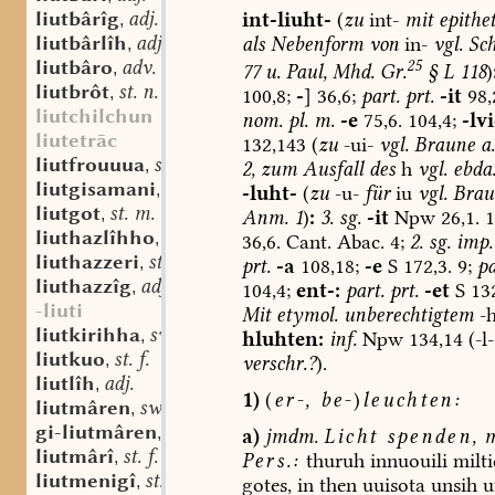
liutbârîg
adj.
int-liuht-
(
zu
int-
mit
epithe
,
liutbârlîh
adj.
als
Nebenform
von
in-
vgl.
Sch
,
liutbâro
adv.
25
,
77
u.
Paul,
Mhd.
Gr.
§
L
118
)
liutbrôt
st. n.
,
100,8;
-
]
36,6;
part.
prt.
-it
98,
liutchilchun
nom.
pl.
m.
-e
75,6.
104,4;
-lv
liutetrāc
132,143
(
zu
-ui-
vgl.
Braune
a.
liutfrouuua
sw. f.
,
2,
zum
Ausfall
des
h
vgl.
ebda
liutgisamani
st. n.
,
-luht-
(
zu
-u-
für
iu
vgl.
Brau
liutgot
st. m.
,
Anm.
1
)
:
3.
sg.
-it
Npw
26,1.
1
liuthazlîhho
adv.
,
36,6.
Cant.
Abac.
4;
2.
sg.
imp.
liuthazzeri
st. m.
,
prt.
-a
108,18;
-e
S
172,3.
9;
pa
liuthazzîg
adj.
,
104,4;
ent-:
part.
prt.
-et
S
132
-liuti
Mit
etymol.
unberechtigtem
-
liutkirihha
sw. f.
,
hluhten:
inf.
Npw
134,14
(-l-
liutkuo
st. f.
,
verschr.?
).
liutlîh
adj.
,
1)
(
er-,
be-
)
leuchten:
liutmâren
sw. v.
,
gi-liutmâren
sw. v.
,
a)
jmdm.
Licht
spenden,
m
liutmârî
st. f.
,
Pers.:
thuruh
innuouili
milti
liutmenigî
st. f.
,
gotes,
in
then
uuisota
unsih
u