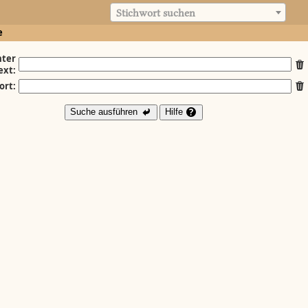
Stichwort suchen
e
ter
ext:
ort:
Suche ausführen
Hilfe