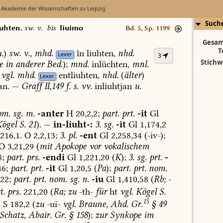
 Akademie der Wissenschaften zu Leipzig
Such
iuhten
,
sw. v.
bis
liuimo
Bd. 5, Sp. 1199
Gesam
T
.
)
sw.
v.
,
mhd.
în
liuhten,
nhd.
Lexer
3
Stichw
e
in
anderer
Bed.
);
mnd.
inlüchten,
mnl.
vgl.
mhd.
entliuhten,
nhd.
(
älter
)
Lexer
an.
—
Graff
II,149
f.
s.
vv.
inliuhtjan
u.
m.
sg.
m.
-anter
H
20,2,2;
part.
prt.
-it
Gl
ögel
S.
21
).
—
in-liuht-:
3.
sg.
-it
Gl
1,174,2
216,1.
O
2,2,13;
3.
pl.
-ent
Gl
2,258,34
(-iv-);
O
3,21,29
(
mit
Apokope
vor
vokalischem
;
part.
prs.
-endi
Gl
1,221,20
(
K
);
3.
sg.
prt.
-
6;
part.
prt.
-it
Gl
1,20,5
(
Pa
);
part.
prt.
nom.
22;
part.
prt.
nom.
sg.
n.
-iu
Gl
1,410,58
(
Rb;
-
t.
prs.
221,20
(
Ra;
zu
-th-
für
ht
vgl.
Kögel
S.
15
.
S
182,2
(
zu
-ui-
vgl.
Braune,
Ahd.
Gr.
§
49
Schatz,
Abair.
Gr.
§
158
);
zur
Synkope
im