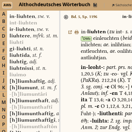
Althochdeutsches Wörterbuch
AWb
Sächsische
A
in-liuhten
sw. v.
,
in-l
Bd. 5, Sp. 1196
B
int-liuhten
C
ir-liuhten
sw. v.
,
in-
liuhten
(
zu
int-
s.
u
liuhtere
mfrk. st. m.
D
,
einleuchten
(
beid
1
DWb
liuhti
E
inlichten;
ae.
inlíhtian;
gi-liuhti
st. n.
,
F
entleuchten,
ae.
onlíht
liuhtida
st. f.
,
antliuhtjan.
G
liuhtîg
adj.
,
H
in-leoht-:
part.
prs.
no
liuhtnissi
st. n.
,
I
1,20,5
(
K;
zu
-eo-
vgl.
K
liuimo
(
PaKRa
).
212,24
(
K
).
T
J
[h]liumhaftîg
adj.
,
3.
sg.
conj.
-e
Ol
96;
-
]
K
[h]liumunt
st. m. f.
,
Anlaut
);
inf.
-en
T
4,18
-[h]liumuntâri
L
ita
T
13,4;
-a
O
3,20,14
[h]liumunthaft
adj.
,
M
pl.
m.
-e
O
1,12,4.
3,21,
-[h]liumunthaftî
N
i
l
uht-);
-liuthenti:
par
[h]liumunthaftîg
adj.
,
O
[h]liumunthaftgî
st. f.
,
69
);
-luihta:
2.
sg.
imp
P
-[h]liumunthaftôn
Anm.
2;
zur
Endg.
vgl.