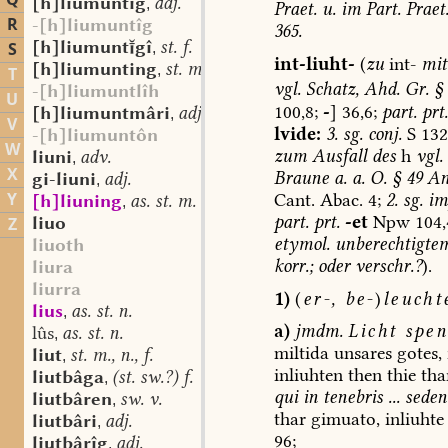
Q
[h]liumuntîg
adj.
,
Praet.
u.
im
Part.
Praet
R
-[h]liumuntîg
365.
[h]liumuntgî
st. f.
S
,
int-liuht-
(
zu
int-
mit
[h]liumunting
st. m.
,
T
vgl.
Schatz,
Ahd.
Gr.
§
-[h]liumuntlîh
U
100,8;
-
]
36,6;
part.
prt.
[h]liumuntmâri
adj.
,
V
lvide:
3.
sg.
conj.
S
132
-[h]liumuntôn
W
zum
Ausfall
des
h
vgl.
liuni
adv.
,
X
Braune
a.
a.
O.
§
49
An
gi-liuni
adj.
,
Y
Cant.
Abac.
4;
2.
sg.
im
[h]liuning
as. st. m.
,
part.
prt.
-et
Npw
104,
liuo
Z
etymol.
unberechtigte
liuoth
korr.;
oder
verschr.?
).
liura
liurra
1)
(
er-,
be-
)
leucht
lius
as. st. n.
,
a)
jmdm.
Licht
spen
lûs
as. st. n.
,
miltida
unsares
gotes,
liut
st. m., n., f.
,
inliuhten
then
thie
tha
liutbâga
(st. sw.?) f.
,
qui
in
tenebris
...
seden
liutbâren
sw. v.
,
thar
gimuato,
inliuhte
liutbâri
adj.
,
96;
liutbârîg
adj.
,