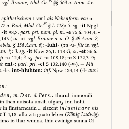
15
.
vgl.
Braune,
Ahd.
Gr.
§§
363
u.
Anm.
4
c.
epithetischem
t
vor
l
als
Nebenform
von
in-
25
77
u.
Paul,
Mhd.
Gr.
§
L
118
)
:
3.
sg.
-it
Npgl
-it
98,2;
part.
prt.
nom.
pl.
m.
-e
75,6.
104,4;
-
,143
(
zu
-ui-
vgl.
Braune
a.
a.
O.
§
49
Anm.
2,
ebda.
§
154
Anm.
6
);
-luht-
(
zu
-u-
für
iu
vgl.
m.
1
)
:
3.
sg.
-it
Npw
26,1.
118
G,55;
-et
36,6.
p.
-a
12,4;
3.
sg.
prt.
-a
108,18;
-e
S
172,3.
9;
4;
ent-:
part.
prt.
-et
S
132,140
(-v-).
—
Mit
m
-h-
:
int-hluhten:
inf.
Npw
134,14
(-l-
aus
i
en:
den,
m.
Dat.
d.
Pers.:
thuruh
innuouili
in
then
uuisota
unsih
ufgan
g
fon
hohi,
r
in
finstarnessin
...
sizzent
inluminare
his
t
T
4,18.
allo
ziti
guato
leb
er
(
König
Ludwig
)
imo
io
thar
wunna,
thiu
ewiniga
sunna
Ol