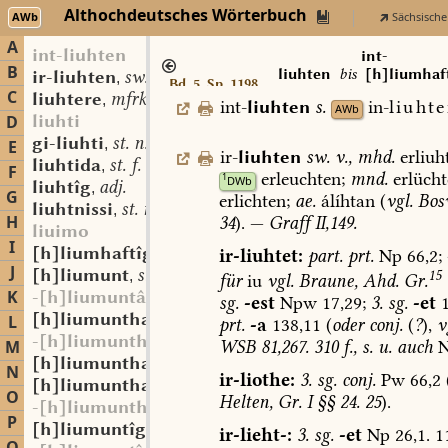
Althochdeutsches Wörterbuch
AWb
Sächsische
A
int-liuhten
int-
B
liuhten
bis
[h]liumhaf
ir-liuhten
sw. v.
,
Bd. 5, Sp. 1198
adj.
C
liuhtere
mfrk. st. m.
,
int-
liuhten
s.
in-
liuhte
AWb
liuhti
D
gi-liuhti
st. n.
,
E
ir-
liuhten
sw.
v.
,
mhd.
erliuh
liuhtida
st. f.
,
F
erleuchten;
mnd.
erlücht
1
DWb
liuhtîg
adj.
,
G
erlichten;
ae.
álíhtan
(
vgl.
Bosw
liuhtnissi
st. n.
,
H
34
).
—
Graff
II,149.
liuimo
I
[h]liumhaftîg
adj.
ir-liuhtet:
part.
prt.
Np
66,2;
,
J
[h]liumunt
st. m. f.
15
,
für
iu
vgl.
Braune,
Ahd.
Gr.
K
-[h]liumuntâri
sg.
-est
Npw
17,29;
3.
sg.
-et
1
[h]liumunthaft
adj.
L
,
prt.
-a
138,11
(
oder
conj.
(
?
),
v
-[h]liumunthaftî
WSB
81,267.
310
f.,
s.
u.
auch
N
M
[h]liumunthaftîg
adj.
,
N
ir-liothe:
3.
sg.
conj.
Pw
66,2
[h]liumunthaftgî
st. f.
,
O
Helten,
Gr.
I
§§
24.
25
).
-[h]liumunthaftôn
P
[h]liumuntîg
adj.
,
ir-lieht-:
3.
sg.
-et
Np
26,1.
1