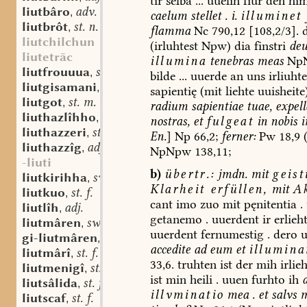
tir
selba
...
uuelih
fiur
den
him
liutbâro
adv.
,
caelum
stellet
.
i.
illuminet
liutbrôt
st. n.
,
flamma
Nc
790,12
[108,2/3].
liutchilchun
(irluhtest
Npw)
dia
finstri
deu
liutetrāc
illumina
tenebras
meas
Np
liutfrouuua
sw. f.
,
bilde
...
uuerde
an
uns
irliuhte
liutgisamani
st. n.
,
sapientię
(mit
liehte
uuisheite
liutgot
st. m.
,
radium
sapientiae
tuae,
expell
liuthazlîhho
adv.
,
nostras,
et
fulgeat
in
nobis
i
liuthazzeri
st. m.
,
En.
]
Np
66,2;
ferner:
Pw
18,9
liuthazzîg
adj.
,
NpNpw
138,11;
-liuti
b)
übertr.:
jmdn.
mit
geist
liutkirihha
sw. f.
,
Klarheit
erfüllen,
mit
A
liutkuo
st. f.
,
cant
imo
zuo
mit
pęnitentia
.
liutlîh
adj.
,
getanemo
.
uuerdent
ir
erlieht
liutmâren
sw. v.
,
uuerdent
fernumestig
.
dero
u
gi-liutmâren
sw. v.
,
accedite
ad
eum
et
illumina
liutmârî
st. f.
,
33,6.
truhten
ist
der
mih
irlieh
liutmenigî
st. f.
,
ist
min
heili
.
uuen
furhto
ih
liutsâlida
st. f.
,
illvminatio
mea
.
et
salvs
m
liutscaf
st. f.
,