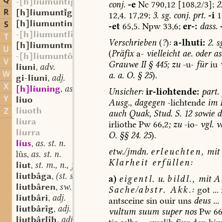
Q
-[h]liumuntîg
conj.
-e
Nc
790,12
[108,2/3];
2
R
[h]liumuntgî
st. f.
,
12,4.
17,29;
3.
sg.
conj.
prt.
-i
1
[h]liumunting
st. m.
S
,
-et
65,5.
Npw
33,6;
er-:
dass.
-[h]liumuntlîh
T
Verschrieben
(
?
)
:
a-lhuti:
2.
sg
[h]liumuntmâri
adj.
,
U
(
Präfix
a-
vielleicht
ae.
oder
as
-[h]liumuntôn
V
Grauwe
II
§
445;
zu
-u-
für
iu
liuni
adv.
,
W
a.
a.
O.
§
25
).
gi-liuni
adj.
,
X
[h]liuning
as. st. m.
,
Unsicher:
ir-li
o
htende:
part.
Y
liuo
Ausg.,
dagegen
-lichtende
im
D
liuoth
Z
auch
Quak,
Stud.
S.
12
sowie
d
liura
irliothe
Pw
66,2
;
zu
-io-
vgl.
v
liurra
O.
§§
24.
25
).
lius
as. st. n.
,
etw./jmdn.
erleuchten,
mit
lûs
as. st. n.
,
Klarheit
erfüllen:
liut
st. m., n., f.
,
liutbâga
(st. sw.?) f.
,
a)
eigentl.
u.
bildl.,
mit
A
liutbâren
sw. v.
,
Sache
/
abstr.
Akk.:
got
...
liutbâri
adj.
,
antsceine
sin
ouir
uns
deus
...
liutbârîg
adj.
,
vultum
suum
super
nos
Pw
66
liutbârlîh
adj.
,