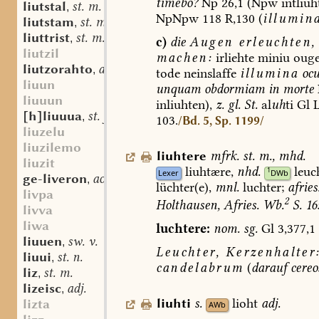
timebo?
Np
26,1
(Npw
intliuh
liutstal
st. m.
,
NpNpw
118
R,130
(
illumin
liutstam
st. m.
,
liuttrist
st. m. n.
,
c)
die
Augen
erleuchten,
liutzil
machen:
irliehte
miniu
oug
liutzorahto
adv.
,
tode
neinslaffe
illumina
ocu
liuun
unquam
obdormiam
in
morte
liuuun
inliuhten),
z.
gl.
St.
al
uh
ti
Gl
[h]liuuua
st. f.
,
103.
/Bd. 5, Sp. 1199/
liuzelu
liuzilemo
liuhtere
mfrk.
st.
m.
,
mhd.
liuzit
liuhtære,
nhd.
leuc
1
Lexer
DWb
ge-liveron
aostndfrk. sw. v.
,
lüchter(e),
mnl.
luchter;
afries
livpa
2
Holthausen,
Afries.
Wb.
S.
16
livva
liwa
luchtere:
nom.
sg.
Gl
3,377,1
liuuen
sw. v.
,
Leuchter,
Kerzenhalter
liuui
st. n.
,
candelabrum
(
darauf
cere
liz
st. m.
,
lizeisc
adj.
,
liuhti
s.
lioht
adj.
lizta
AWb