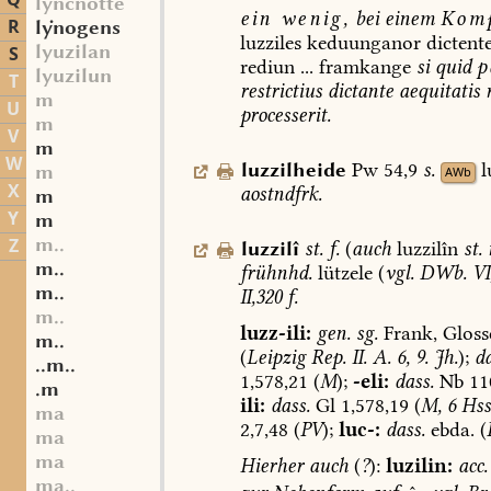
Q
lyncnotte
ein
wenig,
bei
einem
Komp
R
lnogens
luzziles
keduunganor
dictent
lyuzilan
S
rediun
...
framkange
si
quid
p
lyuzilun
T
restrictius
dictante
aequitatis
r
m
U
processerit.
m
V
m
W
luzzilheide
Pw
54,9
s.
l
m
AWb
X
aostndfrk.
m
Y
m
m..
Z
luzzilî
st.
f.
(
auch
luzzilîn
st.
m..
frühnhd.
lützele
(
vgl.
DWb.
VI
m..
II,320
f.
m..
luzz-ili:
gen.
sg.
Frank,
Gloss
m..
(
Leipzig
Rep.
II.
A.
6,
9.
Jh.
);
da
..m..
1,578,21
(
M
);
-eli:
dass.
Nb
11
.m
ili:
dass.
Gl
1,578,19
(
M,
6
Hss.
ma
2,7,48
(
PV
);
luc-:
dass.
ebda.
(
ma
ma
Hierher
auch
(
?
):
luzilin:
acc.
ma..