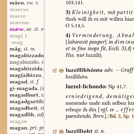
103,141.
mâen
sw. v.
,
maerae
3)
Kleinigkeit,
mit
parti
maere
thoh
will
ih
es
mit
willen
hiar
mærnæ
O
5,14,5.
mǽw
ae. st. m.
,
4)
Verminderung,
Abna
mag(-)
[
laboravit
pauper
]
in
diminu
-mag
et
in
fine
inops
fit,
Eccli.
31,4
]
mâg
st. m.
,
Hss.
nur
luzzilî).
magabizzado
sw. m.
,
magabizzido
sw. m.
,
magabizzida
st. f.
,
luzzillîhhônto
adv.
—
Graff
mag(a)bizzo
sw. m.
,
luzillihôn.
magad
st. f.
,
luzzel-lîchondo:
Np
41,7.
gi-magada
(st. sw.?) f.
,
magadburt
st. f.
,
erniedrigend,
demütige
magadgurtila
sw. f.
,
uuesendo
unde
mih
selben
luz
magadheit
st. f.
,
erhuge
ih
din
[
vgl.
se
...
effec
magadlîh
adj.
,
paenitendo,
Brev.
].
/Bd. 5, Sp. 
magan
magan
prt.-prs.
,
luzzillioht
st.
n.