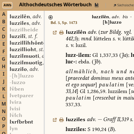
Althochdeutsches Wörterbuch
AWb
Sächsische
A
luzzilên
adv.
,
luzzilên
,
adv.
bis
-
B
[h]luzzo
luzziles
adv.
Bd. 5, Sp. 1473
,
C
luzzilheide
luzzilên
adv.
(
zur
Bildg.
vgl.
luzzilî
st. f.
D
,
442,5
);
mnd.
lüttelen
s.
v.
lütti
luzzillîhhônto
adv.
,
E
s.
v.
luzil.
luzzillioht
st. n.
,
F
luzz-ilem:
Gl
1,337,33
(
Ja
);
l
luzzilmuoti
adj.
,
G
luc-:
ebda.
(
Jb
).
luzzilmuotîg
adj.
,
H
luzzilo
adv.
,
allmählich,
nach
und
na
I
-[h]luzzo
[
praecedat
dominus
meus
ant
J
-luzzo
et
ego
sequar
]
paulatim
[
ve
K
lben
33,14
]
Gl
1,286,59.
luzzilem
[
s
lvetparer
L
paulatim
[
crescebat
in
maiu
lvira
M
337,33.
lvisi
N
llch
O
luzziles
adv.
—
Graff
II,319
s.
lxrfbrbnt
P
lyn
luzziles:
S
190,24
(
B
).