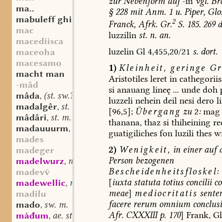
zur
Nebenform
auf
-în
vgl.
Br
ma..
§
228
mit
Anm.
1
u.
Piper,
Glo
mabuleff ghi
2
Franck,
Afrk.
Gr.
S.
185.
269
d
mac
luzzilîn
st.
n.
an.
macediisca
luzelin
Gl
4,455,20/21
s.
dort.
maceoha
macesamo
1)
Kleinheit,
geringe
Gr
macht man
Aristotiles
leret
in
cathegoriis
-mâd
si
anauang
lineę
...
unde
doh
mâda
(st. sw.?) f.
,
luzzeli
nehein
deil
nesi
dero
l
madalgêr
st. m.
,
[96,5];
Übergang
zu
2
:
mag
mâdâri
st. m.
,
thanana
,
thaz
si
thiheining
re
madauuurm
st. m.
,
guatigiliches
fon
luzili
thes
wi
mades
2)
Wenigkeit,
in
einer
auf
d
madeger
Person
bezogenen
madelwurz
mhd. st. f.
,
Bescheidenheitsfloskel:
madev
[
iuxta
statuta
totius
concilii
co
madewellic
mhd. adj.
,
meae
]
mediocritatis
sente
madilu
facere
rerum
omnium
conclus
mado
sw. m.
,
Afr.
CXXXIII
p.
170
]
Frank,
Gl
máđum
ae. st. m.
,