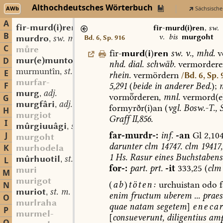
Althochdeutsches Wörterbuch
AWb
Sächsische
A
fir-murd(i)ren
sw. v.
,
fir-murd(i)ren
,
sw.
B
v.
bis
murgoht
murdro
sw. m.
Bd. 6, Sp. 916
,
C
mre
fir-
murd
(
i
)
ren
sw.
v.
,
mhd.
v
mur(e)munto
sw. m.
D
,
nhd.
dial.
schwäb.
vermordere
murmuntîn
st. n.
,
E
rhein.
vermördern
/Bd. 6, Sp. 
murfar-
F
5,291
(
beide
in
anderer
Bed.
);
murg
adj.
,
vormrderen
,
mnl.
vermord(e)
G
murgfâri
adj.
,
formyrðr(i)an
(
vgl.
Bosw.-T.,
S
H
murgiot
Graff
II,856.
I
mûrgiuuâgi
st. n.
,
far-murdr-:
inf.
-an
Gl
2,104
J
murgoht
darunter
clm
14747.
clm
19417,
K
murhodela
1
Hs.
Rasur
eines
Buchstabens
mûrhuotil
st. m.
L
,
for-:
part.
prt.
-it
333,25
(
clm
muri
M
murigot
(
ab
)
töten:
urchuistan
odo
f
N
muriot
st. m.
,
enim
fructum
uberem
...
praes
O
murlraha
quae
natam
segetem
]
eneca
P
murmel-
[
consueverunt,
diligentius
amp