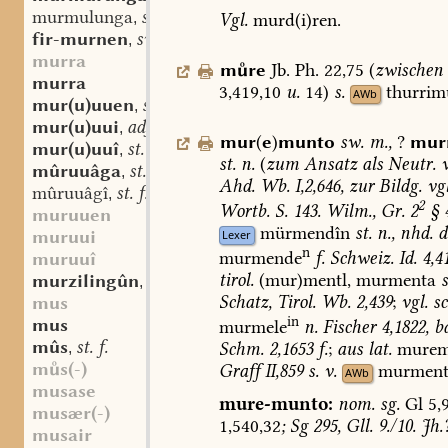
murmulunga
st. f.
Vgl.
murd(i)ren.
,
fir-murnen
sw. v.
,
murra
mre
Jb.
Ph.
22,75
(
zwischen
murra
3,419,10
u.
14)
s.
thurrim
AWb
mur(u)uuen
sw. v.
,
mur(u)uui
adj.
,
mur
(
e
)
munto
sw.
m.
,
?
mur
mur(u)uuî
st. f.
,
st.
n.
(
zum
Ansatz
als
Neutr.
v
mûruuâga
st. f.
,
Ahd.
Wb.
I,2,646,
zur
Bildg.
vgl
mûruuâgî
st. f.
,
2
Wortb.
S.
143.
Wilm.,
Gr.
2
§
4
muruuen
mürmendîn
st.
n.,
nhd.
di
muruui
Lexer
n
murmende
f.
Schweiz.
Id.
4,4
muruuî
tirol.
(mur)mentl,
murmenta
s
murzilingûn
adv.
,
Schatz,
Tirol.
Wb.
2,439
;
vgl.
s
mus
in
mus
murmele
n.
Fischer
4,1822,
ba
mûs
st. f.
Schm.
2,1653
f.
;
aus
lat.
mure
,
ms(-)
Graff
II,859
s.
v.
murment
AWb
musase
mure-munto:
nom.
sg.
Gl
5,9
musær(-)
1,540,32
;
Sg
295,
Gll.
9./10.
Jh.
musair