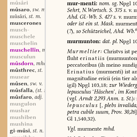
mûsâri
mur-menti:
nom.
sg.
Npgl
10
mûsaro
sw. m.
Sehrt,
N.Wortsch
.
S.
375
s.
v.
m
,
mûsâri
st. m.
Ahd.
Gl.-Wb.
S.
427
s.
v.
murm
,
muscerones
oder
ist
ein
st.
Mask.
murment
musch-
6
(
?
),
so
Schützeichel,
Ahd.
Wb.
muschele
murmunton:
dat.
pl.
Npgl
10
muschelin
muschellîn
mhd. st. n.
,
Murmeltier:
Christvs
ist
pe
musculun
fluht
erinatiis
(murmunton
mûsdorn
mhd. st. m.
,
peccatoribus
(ih
meino
sundig
mûsthrec
st. m.
,
Erinatius
(murmenti)
ist
an
musear
magnitudine
ericii
(ein
tier
al
mûsen
sw. v.
,
igil)
Npgl
103,18;
zur
Wiederg
mûsfalla
(st. sw.?) f.
,
lepusculus
‘
Häschen
’,
im
Kont
mûsfaro
adj.
,
(
vgl.
Arndt
2,293
Anm.
z.
St.
)
:
musgulon
lepusculus
[,
plebs
invalida
mushar
petra
cubile
suum,
Prov.
30,26
]
mushiben
Gl
1,540,32).
mushina
Vgl.
murmente
mhd.
gi-mûsi
st. n.
,