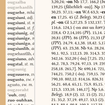
3,20,24;
-on
Nb
17,7.
166,2
(
b
ougsalba
139,25
(
fälschlich
-on)].
Np
17
ougsehanlîh
30,23.
37,11;
-an
W
A
63,3;
-e
ougsehe
mhd. (st. sw.?) f.
,
en
17,25.
45
(
2.
Beleg
).
30,23
(
ougsiuni
adj.
,
pl.
-on
Gl
5,27,23.
S
132,137.
ougsiuni
st. n.
,
116,6.
124,5
(-on
aus
un
korr.
)
ougsiunî
st. f.
,
228,4.
O
2,14,105
(
PV
).
15,14.
2
ougsiunîg
adj.
,
20,81
(
FPV
).
86
(
FPV
).
21,33
(
F
ougsiunîge
mhd. st. f.
,
(
FPV
).
24,79.
4,1,38.
18,42.
5,17
ougsiunîgo
adv.
,
(
FPV
).
63.
23,38.
Nb
9,6.
28,24.
ougsiunlîh
adj.
,
90,1.
92,5.
112,13.
20.
314,3.
3
ougsehantlîh
adj.
,
342,16.
352,20
(-ôn)
[7,25.
23,
ougsiuno
adv.
,
46,2.
78,3.
79,24.
97,13.
19.
239
ougstal
st. m.
,
258,18.
265,7].
Nc
690,14.
721,
ougsunig
744,21.
750,2
(-ôn).
759,15.
769
ougsuuero
sw. m.
,
790,10.
802,12.
814,16.
826,31
ougusto
sw. m.
,
56,21.
60,4.
65,11.
75,9.
85,15.
agusto
sw. m.
,
121,3.
133,10.
146,17].
Np
5,6.
ougzoraht
Beleg
).
18,9
(2).
12.
15
(2).
21,
°ouh
conj.
,
21.
35,2.
37,19.
49,17.
53,5
(2).
zuo-ouhhan
red. v.
,
84,3.
89,4.
90,8.
100,3.
117,23.