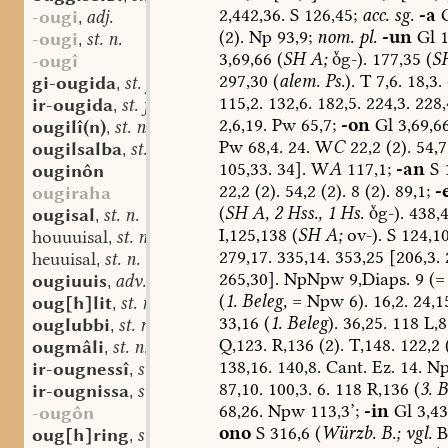
2,442,36.
S
126,45;
acc.
sg.
-a
G
-ougi
adj.
,
(2).
Np
93,9;
nom.
pl.
-un
Gl
1
-ougi
st. n.
,
3,69,66
(
SH
A;
g-).
177,35
(
S
-ougî
297,30
(
alem.
Ps.
).
T
7,6.
18,3.
gi-ougida
st. f.
,
115,2.
132,6.
182,5.
224,3.
228,
ir-ougida
st. f.
,
2,6,19.
Pw
65,7;
-on
Gl
3,69,6
ougilî(n)
st. n.
,
Pw
68,4.
24.
W
C
22,2
(2).
54,7
ougilsalba
st. f.
,
105,33.
34].
W
A
117,1;
-an
S
ouginôn
22,2
(2).
54,2
(2).
8
(2).
89,1;
-
ougiraha
(
SH
A,
2
Hss.,
1
Hs.
g-).
438,
ougisal
st. n.
,
I,125,138
(
SH
A;
ov-).
S
124,10
houuuisal
st. n.
,
279,17.
335,14.
353,25
[206,3.
heuuisal
st. n.
,
265,30].
NpNpw
9,Diaps.
9
(=
ougiuuis
adv.
,
(
1.
Beleg,
=
Npw
6).
16,2.
24,1
oug[h]lit
st. n.
,
33,16
(
1.
Beleg
).
36,25.
118
L,8
ouglubbi
st. n.
,
Q,123.
R,136
(2).
T,148.
122,2
(
ougmâli
st. n.
,
138,16.
140,8.
Cant.
Ez.
14.
N
ir-ougnessî
st. f.
,
87,10.
100,3.
6.
118
R,136
(
3.
B
ir-ougnissa
st. f.
,
68,26.
Npw
113,3’;
-in
Gl
3,43
-ougôn
ono
S
316,6
(
Würzb.
B.;
vgl.
Be
oug[h]ring
st. m.
,