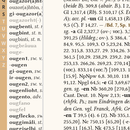
Q
ougazor(a)htôn
sw. v.
,
(
beide
B
).
309,8
(
abair.
B.
).
I
2,
R
ouzor(a)htôn
sw. v.
,
Gl
1,317,4
(
Rb
).
S
310,17
(
S.
E
gi-ougazor(a)htôn
sw. v.
S
,
A
);
acc.
pl.
-un
Gl
1,458,13
(
R
ougazorht(-)
T
9,5
(
C
).
F
14,27.
—
/Bd. 7, Sp. 
ougbenti
st. n.
,
U
sg.
-a
Gl
2,327,7
(ov-
;
voc.
).
3,
ougbint
st. n.
,
V
391,25
(
Hildeg.;
ov-).
S
386,4.
ougbinti
st. n.
,
W
84,9.
95,5.
109,3.
O
5,23,24.
N
ougbrâuua
22.
315,8.
333,27.
29.
334,26.
3
X
ouge-
361,5
[10,29.
238,29.
239,2.
240
Y
ougen1
sw. v.
,
253,13.
266,26.
269,23.
270,14]
-ougen
Z
(
voc.
).
833,14
(
voc.?
)
[109,13.
1
gi-ougen
sw. v.
,
[15,9].
NpNpw
6,8.
30,10.
118
ir-ougen
sw. v.
,
91,12.
Npgl
64,5;
-e
Gl
3,69,67
ougen2
sw. v.
,
gen.
sg.
-en
Nb
360,20
[270,6]
ougenlioht
st. n.
,
Cant.
Deut.
10.
Npw
2,13;
-u
ougento
adv.
,
(
rhfrk.
Ps.;
zum
Eindringen
de
ougfano
den
Gen.
vgl.
Franck,
Afrk.
Gr
ougfel
-en
T
39,5
(4).
6
(2).
Nb
335,1
ougflecko
sw. m.
,
255,20].
Nc
750,15
[65,20]
(-e
ouggimâli
st. n.
,
509,11
[16,3].
Nk
473,5
[118,4
ouggiselbi
st. n.
,