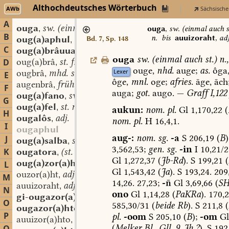
Althochdeutsches Wörterbuch
AWb
Sächsische
A
ouga
sw. (einmal auch st.) n.
,
ouga
,
sw. (einmal auch s
B
n.
bis
auuizoraht
,
adj
oug(a)aphul
st. m.
Bd. 7, Sp. 148
,
C
oug(a)brâuua
st. f.
,
ouga
sw.
(
einmal
auch
st.
)
n.
,
oug(a)brâ
st. f.
D
,
ouge,
nhd.
auge;
as.
ôga
Lexer
ougbrâ
mhd. sw. f.
,
E
ôge,
mnl.
oge;
afries.
āge,
āch
augenbrâ
frühnhd. st. f.
,
F
auga;
got.
augo.
—
Graff
I,122
oug(a)fano
sw. m.
,
G
oug(a)fel
st. n.
,
aukun:
nom.
pl.
Gl
1,170,22
(
H
ougalôs
adj.
,
nom.
pl.
H
16,4,1.
I
ougaphul
aug-:
nom.
sg.
-a
S
206,19
(
B
)
J
oug(a)salba
st. sw. f.
,
3,562,53;
gen.
sg.
-in
I
10,21/2
K
ougatora
(st. sw.?) f.
,
Gl
1,272,37
(
Jb-Rd
).
S
199,21
(
oug(a)zor(a)ht
adj.
L
,
Gl
1,543,42
(
Ja
).
S
193,24.
209
ouzor(a)ht
adj.
,
M
14,26.
27,23;
-
Gl
3,69,66
(
S
auuizoraht
adj.
,
N
ono
Gl
1,14,28
(
PaKRa
).
170,2
gi-ougazor(a)hten
sw. v.
,
O
585,30/31
(
beide
Rb
).
S
211,8
(
ougazor(a)hto
adv.
,
P
pl.
-oom
S
205,10
(
B
);
-om
Gl
auuizor(a)hto
adv.
,
(
Melker
Bl.,
Gll.
9.
Jh.?
).
S
192