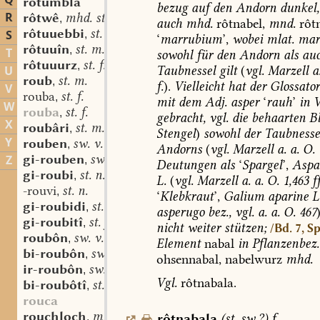
Q
rotumbla
bezug
auf
den
Andorn
dunkel,
R
rôtwê
mhd. st. n. f.
,
auch
mhd.
rôtnabel
,
mnd.
rôt
rôtuuebbi
st. n.
S
,
‘
marrubium
’,
wobei
mlat.
mar
rôtuuîn
st. m.
,
T
sowohl
für
den
Andorn
als
au
rôtuuurz
st. f.
,
Taubnessel
gilt
(
vgl.
Marzell
a
U
roub
st. m.
,
f.
).
Vielleicht
hat
der
Glossator
V
rouba
st. f.
,
mit
dem
Adj.
asper
‘
rauh
’
in
V
W
rouba
st. f.
,
gebracht,
vgl.
die
behaarten
Bl
X
roubâri
st. m.
,
Stengel
)
sowohl
der
Taubnesse
Y
rouben
sw. v.
,
Andorns
(
vgl.
Marzell
a.
a.
O.
gi-rouben
sw. v.
Z
,
Deutungen
als
‘
Spargel
’,
Aspa
gi-roubi
st. n.
,
L.
(
vgl.
Marzell
a.
a.
O.
1,463
ff
-rouvi
st. n.
,
‘
Klebkraut
’,
Galium
aparine
L
gi-roubidi
st. n.
,
asperugo
bez.,
vgl.
a.
a.
O.
467
gi-roubitî
st. f.
,
nicht
weiter
stützen;
/Bd. 7, S
roubôn
sw. v.
,
Element
nabal
in
Pflanzenbez.
bi-roubôn
sw. v.
,
ohsennabal,
nabelwurz
mhd.
ir-roubôn
sw. v.
,
Vgl.
rôtnabala.
bi-roubôtî
st. f.
,
rouca
rouchloch
mhd. st. n.
rôtnabala
(
st.
sw.?
)
f.
,