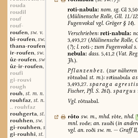
rouda
roti-nabula:
nom.
sg.
Gl
3,50
roudil
(
Mülinensche
Rolle,
Gll.
11./12
rouf
Fugenvokal
vgl.
Gröger
§
14
).
rouf-
roufen
sw. v.
Verschrieben:
reti-nabula:
n
,
bi-roufen
sw. v.
3,493,27
(
Mülinensche
Rolle,
G
,
thana-roufen
sw. v.
(
?
)
;
l.
roti-
;
zum
Fugenvokal
s.
,
ir-roufen
sw. v.
nebula:
dass.
5,41,2
(
Vat.
Reg
,
ûz-roufen
sw. v.
Jh.
).
,
ûz-ir-roufen
sw. v.
,
Pflanzenbez.
(
zur
näheren
roufi
rôtnabal
st.
m.
)
:
r
o
tinabula
a
gi-rouvi
3,493,27.
sparaga
agresti
rough
Fischer,
Pfl.
S.
261
).
spargus
rouh
st. m. n.
,
rouhfaz
st. n.
Vgl.
rôtnabal.
,
.. rouhfaz
rouhgerta
st. f.
,
rôto
sw.
m.
,
mhd.
rôte,
nhd.
rouhhen
sw. v.
,
mnl.
rode;
an.
rauði
(
in
ander
gi-rouhhen
sw. v.
,
vgl.
an.
roði
sw.
m.
—
Graff
II,
gi-rouhhi
st. n.
,