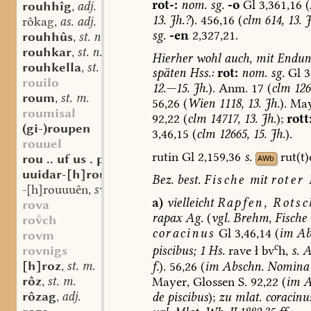
rot-:
nom.
sg.
-o
Gl
3,361,16
(
rouhhîg
adj.
,
13.
Jh.?
).
456,16
(
clm
614,
13.
J
rôkag
as. adj.
,
sg.
-en
2,327,21.
rouhhûs
st. n.
,
rouhkar
st. n.
,
Hierher
wohl
auch,
mit
Endung
rouhkella
st. f.
,
späten
Hss.:
rot:
nom.
sg.
Gl
3
rouilo
12.—15.
Jh.
).
Anm.
17
(
clm
126
roum
st. m.
,
56,26
(
Wien
1118,
13.
Jh.
).
May
roumisal
92,22
(
clm
14717,
13.
Jh.
);
rott
(gi-)roupen
3,46,15
(
clm
12665,
15.
Jh.
).
rouuel
rutin
Gl
2,159,36
s.
rut(t)
rou .. uf us . piu
AWb
uuidar-[h]rouuuen
sw. v.
,
Bez.
best.
Fische
mit
roter
-[h]rouuuên
sw. v.
,
a)
vielleicht
Rapfen,
Rotsch
rova
rapax
Ag.
(
vgl.
Brehm,
Fische
roch
coracinus
Gl
3,46,14
(
im
Ab
rovm
c
rovnigs
piscibus;
1
Hs.
rave
ł
bv
h,
s.
A
[h]roz
st. m.
f.
).
56,26
(
im
Abschn.
Nomina
,
rôz
st. m.
Mayer,
Glossen
S.
92,22
(
im
A
,
rôzag
adj.
de
piscibus
);
zu
mlat.
coracinu
,