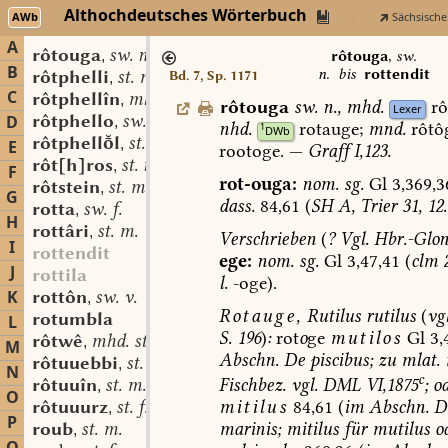
Althochdeutsches Wörterbuch
AWb
Sächsische
A
rôtouga
sw. n.
,
rôtouga
,
sw.
B
n.
bis
rottendit
rôtphelli
st. m.
Bd. 7, Sp. 1171
,
C
rôtphellîn
mhd. adj.
,
rôtouga
sw.
n.
,
mhd.
rô
Lexer
rôtphello
sw. m.
D
,
nhd.
rotauge;
mnd.
rôtô
1
DWb
rôtphelll
st. m.
,
E
rootoge.
—
Graff
I,123.
rôt[h]ros
st. n.
,
F
rot-ouga:
nom.
sg.
Gl
3,369,3
rôtstein
st. m.
,
G
dass.
84,61
(
SH
A,
Trier
31,
12.
rotta
sw. f.
,
H
rottâri
st. m.
,
Verschrieben
(
?
Vgl.
Hbr.-Glon
I
rottendit
ege:
nom.
sg.
Gl
3,47,41
(
clm
2
J
rottila
l.
-oge).
K
rottôn
sw. v.
,
Rotauge,
Rutilus
rutilus
(
vgl
rotumbla
L
S.
196
)
:
rot
o
ge
mutilos
Gl
3,
rôtwê
mhd. st. n. f.
,
M
Abschn.
De
piscibus;
zu
mlat.
rôtuuebbi
st. n.
,
N
c
Fischbez.
vgl.
DML
VI,1875
;
od
rôtuuîn
st. m.
,
O
mitilus
84,61
(
im
Abschn.
D
rôtuuurz
st. f.
,
P
marinis;
mitilus
für
mutilus
o
roub
st. m.
,