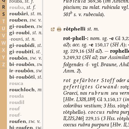
Q
rubicula
369,36
(
im
Abschn
rouba
st. f.
,
R
piscium;
zu
mlat.
rubicula
vgl.
rouba
st. f.
,
b
roubâri
st. m.
S
,
501
s.
v.
rubecula
).
rouben
sw. v.
,
T
gi-rouben
sw. v.
,
U
rôtphelli
st.
m.
gi-roubi
st. n.
,
V
rot-phell-:
nom.
sg.
-e
Gl
3,2
-rouvi
st. n.
,
W
a2
);
acc.
sg.
-e
150,17
(
SH
A
);
gi-roubidi
st. n.
,
X
sg.
229,16
(
SH
a2
).
—
rophell
gi-roubitî
st. f.
,
Y
3,249,32
(
SH
a2;
zur
Assimilat
roubôn
sw. v.
,
bi-roubôn
sw. v.
Z
folgendes
-f-
vgl.
Braune,
Ahd
,
ir-roubôn
sw. v.
Anm.
2
).
,
bi-roubôtî
st. f.
,
rot
gefärbter
Stoff
oder
rouca
gefertigtes
Gewand
:
rotp
rouchloch
mhd. st. n.
,
Graeci,
nos
rubrum
seu
ver
rouda
[
Hbr.
I,328,189
]
Gl
3,150,17
(
i
roudil
coloribus
vestium;
3
Hss.
rôtph
rouf
rôtphello
).
coccus
rubra
pur
rouf-
II,225,246
]
229,15
(
3
Hss.
rôtphe
roufen
sw. v.
,
coccus
rubra
purpura
[
Hbr.
II,
bi-roufen
sw. v.
,