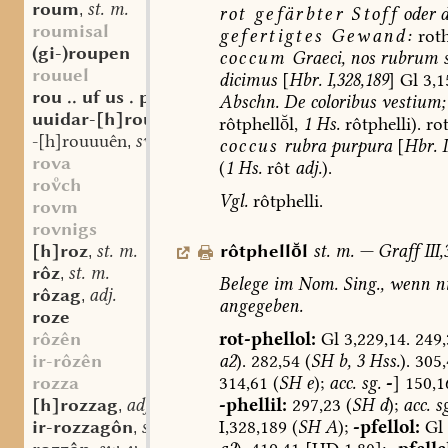
roum
st. m.
,
rot
gefärbter
Stoff
oder
roumisal
gefertigtes
Gewand
:
roth
(gi-)roupen
coccum
Graeci,
nos
rubrum
s
rouuel
dicimus
[
Hbr.
I,328,189
]
Gl
3,1
rou .. uf us . piu
Abschn.
De
coloribus
vestium;
uuidar-[h]rouuuen
sw. v.
,
rôtphelll,
1
Hs.
rôtphelli).
rot
-[h]rouuuên
sw. v.
,
coccus
rubra
purpura
[
Hbr.
rova
(
1
Hs.
rôt
adj.
).
roch
Vgl.
rôtphelli.
rovm
rovnigs
[h]roz
st. m.
rôtphelll
st.
m.
—
Graff
III,
,
rôz
st. m.
,
Belege
im
Nom.
Sing.,
wenn
ni
rôzag
adj.
,
angegeben.
roze
rôzên
rot-phellol:
Gl
3,229,14.
249,
ir-rôzên
a2
).
282,54
(
SH
b,
3
Hss.
).
305,
rozza
314,61
(
SH
e
);
acc.
sg.
-
]
150,1
[h]rozzag
adj.
-phellil:
297,23
(
SH
d
);
acc.
sg
,
ir-rozzagôn
sw. v.
I,328,189
(
SH
A
);
-pfellol:
Gl
,