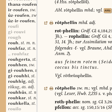
(
4
Hss.
rôtphelll).
thana-roufen
sw. v.
,
ir-roufen
sw. v.
Abl.
rôtphellîn
mhd.
;
vgl.
,
AWb
ûz-roufen
sw. v.
,
ûz-ir-roufen
sw. v.
,
rôtphellîn
mhd.
adj.
roufi
rot-phellin:
Grdf.
Gl
4,184,2
gi-rouvi
Jh.
).
—
rophellin:
Grdf.
Gl
4,
rough
51,
14.
Jh.;
zur
Assimilation
vo
rouh
st. m. n.
,
folgendes
-f-
vgl.
Braune,
Ahd
rouhfaz
st. n.
,
Anm.
2
).
.. rouhfaz
rouhgerta
st. f.
,
aus
feinem
rotem
(
Seid
rouhhen
sw. v.
,
coccus
bis
tinctus.
gi-rouhhen
sw. v.
,
Vgl.
rôtbrûnphellîn.
gi-rouhhi
st. n.
,
rouhhîg
adj.
,
rôkag
as. adj.
,
rôtphello
sw.
m.
;
vgl.
mhd.
p
rouhhûs
st. n.
,
(
vgl.
Lexer,
Hwb.
2,235
s.
v.
phe
rouhkar
st. n.
,
roth-phello:
nom.
sg.
Gl
3,26
rouhkella
st. f.
,
pfellon:
acc.
sg.
150,15/16
(
S
rouilo