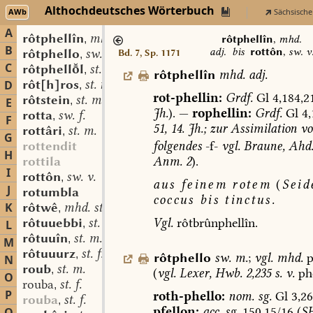
Althochdeutsches Wörterbuch
AWb
Sächsische
A
rôtphellîn
mhd. adj.
,
rôtphellîn
,
mhd.
B
adj.
bis
rottôn
,
sw. v
rôtphello
sw. m.
Bd. 7, Sp. 1171
,
C
rôtphelll
st. m.
,
rôtphellîn
mhd.
adj.
rôt[h]ros
st. n.
D
,
rot-phellin:
Grdf.
Gl
4,184,2
rôtstein
st. m.
,
E
Jh.
).
—
rophellin:
Grdf.
Gl
4,
rotta
sw. f.
,
F
51,
14.
Jh.;
zur
Assimilation
vo
rottâri
st. m.
,
G
folgendes
-f-
vgl.
Braune,
Ahd
rottendit
H
Anm.
2
).
rottila
I
rottôn
sw. v.
,
aus
feinem
rotem
(
Seid
J
rotumbla
coccus
bis
tinctus.
K
rôtwê
mhd. st. n. f.
,
Vgl.
rôtbrûnphellîn.
rôtuuebbi
st. n.
L
,
rôtuuîn
st. m.
,
M
rôtuuurz
st. f.
,
rôtphello
sw.
m.
;
vgl.
mhd.
p
N
roub
st. m.
,
(
vgl.
Lexer,
Hwb.
2,235
s.
v.
phe
O
rouba
st. f.
,
P
roth-phello:
nom.
sg.
Gl
3,26
rouba
st. f.
,
pfellon:
acc.
sg.
150,15/16
(
S