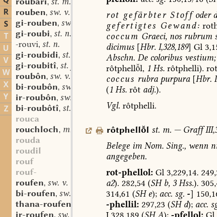
Q
roubâri
st. m.
,
R
rouben
sw. v.
,
rot
gefärbter
Stoff
oder
gi-rouben
sw. v.
S
,
gefertigtes
Gewand
:
roth
gi-roubi
st. n.
,
T
coccum
Graeci,
nos
rubrum
s
-rouvi
st. n.
,
dicimus
[
Hbr.
I,328,189
]
Gl
3,1
U
gi-roubidi
st. n.
,
Abschn.
De
coloribus
vestium;
V
gi-roubitî
st. f.
,
rôtphelll,
1
Hs.
rôtphelli).
rot
W
roubôn
sw. v.
,
coccus
rubra
purpura
[
Hbr.
X
bi-roubôn
sw. v.
,
(
1
Hs.
rôt
adj.
).
Y
ir-roubôn
sw. v.
,
Vgl.
rôtphelli.
bi-roubôtî
st. f.
Z
,
rouca
rouchloch
mhd. st. n.
rôtphelll
st.
m.
—
Graff
III,
,
rouda
Belege
im
Nom.
Sing.,
wenn
ni
roudil
angegeben.
rouf
rouf-
rot-phellol:
Gl
3,229,14.
249,
roufen
sw. v.
a2
).
282,54
(
SH
b,
3
Hss.
).
305,
,
bi-roufen
sw. v.
314,61
(
SH
e
);
acc.
sg.
-
]
150,1
,
thana-roufen
sw. v.
-phellil:
297,23
(
SH
d
);
acc.
sg
,
ir-roufen
sw. v.
I,328,189
(
SH
A
);
-pfellol:
Gl
,