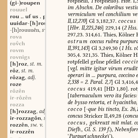
rôtphelli
,
1
rôtphello).
Hbr.
I,
(gi-)roupen
im
Abschn.
De
coloribus
vesti
rouuel
vermiculum
vel
conchilium
ve
rou .. uf us . piu
II,12,270
]
Gl
3,182,37.
coccus
uuidar-[h]rouuuen
sw. v.
,
[
Hbr.
II,225,246
]
229,14
(
2
Hss.
-[h]rouuuên
sw. v.
,
297,23.
314,61.
Thies,
Kölner
H
rova
ostrum
coccus
rubra
purpur
roch
II,391,143
]
Gl
3,249,30
(
1
Hs.
r
rovm
305,4.
321,35.
Thies,
Kölner
Hs
rovnigs
rotpfellel
grne
pfellel
cocci
[h]roz
st. m.
,
[
vgl.
mitte
igitur
virum
erudi
rôz
st. m.
,
operari
in
...
purpura,
coccino
e
rôzag
adj.
,
2,338
=
2.
Paral.
2,7
]
Gl
3,416,
roze
coccus
419,41
[HD
1,80].
rot
rôzên
[
tabernaculum
vero
ita
facies:
ir-rôzên
de
bysso
retorta,
et
hyacintho,
rozza
cocco
[
-que
bis
tincto,
Ex.
26,
[h]rozzag
adj.
,
concus
Stricker
II,49,28
(
concu
ir-rozzagôn
sw. v.
,
coccus,
gekreuzt
mit
mlat.
c
rozzên
sw. v.
,
Diefb.,
Gl.
S.
139
f.
),
Nebenfor
ir-rozzên
‘
Purpur
(
schnecke
)’).