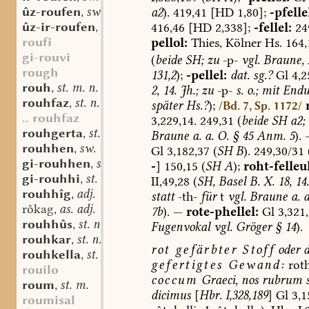
ûz-roufen
sw. v.
a2
).
419,41
[HD
1,80];
-pfelle
,
ûz-ir-roufen
sw. v.
416,46
[HD
2,338];
-fellel:
24
,
roufi
pellol:
Thies,
Kölner
Hs.
164,
gi-rouvi
(
beide
SH;
zu
-p-
vgl.
Braune,
rough
131,2
);
-pellel:
dat.
sg.?
Gl
4,2
rouh
st. m. n.
,
2,
14.
Jh.;
zu
-p-
s.
o.;
mit
Endu
rouhfaz
st. n.
,
später
Hs.?
);
/Bd. 7, Sp. 1172/
.. rouhfaz
3,229,14.
249,31
(
beide
SH
a2;
rouhgerta
st. f.
,
Braune
a.
a.
O.
§
45
Anm.
5
).
rouhhen
sw. v.
,
Gl
3,182,37
(
SH
B
).
249,30/31
gi-rouhhen
sw. v.
,
-
]
150,15
(
SH
A
);
roht-felleul
gi-rouhhi
st. n.
,
II,49,28
(
SH,
Basel
B.
X.
18,
14.
rouhhîg
adj.
,
statt
-th-
für
t
vgl.
Braune
a.
a
rôkag
as. adj.
,
7b
).
—
rote-phellel:
Gl
3,321,
rouhhûs
st. n.
,
Fugenvokal
vgl.
Gröger
§
14
).
rouhkar
st. n.
,
rot
gefärbter
Stoff
oder
rouhkella
st. f.
,
gefertigtes
Gewand
:
roth
rouilo
coccum
Graeci,
nos
rubrum
s
roum
st. m.
,
dicimus
[
Hbr.
I,328,189
]
Gl
3,1
roumisal