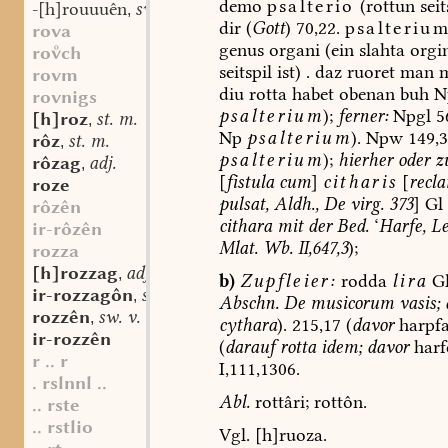
demo
psalterio
(rottun
seit
-[h]rouuuên
sw. v.
,
dir
(
Gott
)
70,22.
psalteriu
rova
genus
organi
(ein
slahta
orgin
roch
seitspil
ist)
.
daz
ruoret
man
m
rovm
diu
rotta
habet
obenan
buh
N
rovnigs
psalterium
);
ferner:
Npgl
5
[h]roz
st. m.
,
Np
psalterium
).
Npw
149,3
rôz
st. m.
,
psalterium
);
hierher
oder
z
rôzag
adj.
,
[
fistula
cum
]
citharis
[
recl
roze
pulsat,
Aldh.,
De
virg.
373
]
Gl
rôzên
cithara
mit
der
Bed.
‘
Harfe,
Le
ir-rôzên
Mlat.
Wb.
II,647,3
);
rozza
[h]rozzag
adj.
,
b)
Zupfleier:
rodda
lira
G
ir-rozzagôn
sw. v.
,
Abschn.
De
musicorum
vasis;
rozzên
sw. v.
,
cythara
).
215,17
(
davor
harpf
ir-rozzên
(
darauf
rotta
idem;
davor
harf
r .. r
I,111,1306.
. rslnnl ..
Abl.
rottâri;
rottôn.
.. rste
.. rstlio
Vgl.
[h]ruoza.