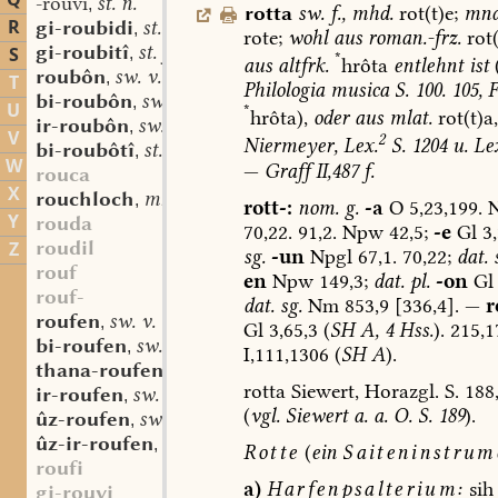
Q
-rouvi
st. n.
,
rotta
sw.
f.
,
mhd.
rot(t)e;
mnd
R
gi-roubidi
st. n.
,
rote;
wohl
aus
roman.-frz.
rot(
gi-roubitî
st. f.
S
,
*
aus
altfrk.
hrôta
entlehnt
ist
roubôn
sw. v.
,
T
Philologia
musica
S.
100.
105,
F
bi-roubôn
sw. v.
,
U
*
hrôta),
oder
aus
mlat.
rot(t)a,
ir-roubôn
sw. v.
,
V
2
Niermeyer,
Lex.
S.
1204
u.
Lex
bi-roubôtî
st. f.
,
W
—
Graff
II,487
f.
rouca
X
rouchloch
mhd. st. n.
,
rott-:
nom.
g.
-a
O
5,23,199.
N
Y
rouda
70,22.
91,2.
Npw
42,5;
-e
Gl
3,
roudil
Z
sg.
-un
Npgl
67,1.
70,22;
dat.
s
rouf
en
Npw
149,3;
dat.
pl.
-on
Gl
rouf-
dat.
sg.
Nm
853,9
[336,4].
—
r
roufen
sw. v.
,
Gl
3,65,3
(
SH
A,
4
Hss.
).
215,1
bi-roufen
sw. v.
,
I,111,1306
(
SH
A
).
thana-roufen
sw. v.
,
rotta
Siewert,
Horazgl.
S.
188
ir-roufen
sw. v.
,
(
vgl.
Siewert
a.
a.
O.
S.
189
).
ûz-roufen
sw. v.
,
ûz-ir-roufen
sw. v.
,
Rotte
(
ein
Saiteninstrum
roufi
a)
Harfenpsalterium:
sih
gi-rouvi