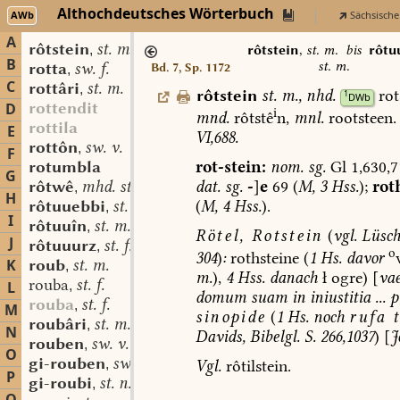
Althochdeutsches Wörterbuch
AWb
Sächsische
A
rôtstein
st. m.
,
rôtstein
,
st. m.
bis
rôtu
B
st. m.
rotta
sw. f.
Bd. 7, Sp. 1172
,
C
rottâri
st. m.
,
rôtstein
st.
m.
,
nhd.
rot
1
DWb
rottendit
D
i
mnd.
rôtstê
n,
mnl.
rootsteen
.
rottila
E
VI,688.
rottôn
sw. v.
,
F
rot-stein:
nom.
sg.
Gl
1,630,7
rotumbla
G
dat.
sg.
-
]
e
69
(
M,
3
Hss.
);
rot
rôtwê
mhd. st. n. f.
,
H
(
M,
4
Hss.
).
rôtuuebbi
st. n.
,
I
rôtuuîn
st. m.
,
Rötel,
Rotstein
(
vgl.
Lüsch
J
rôtuuurz
st. f.
,
o
304
)
:
rothsteine
(
1
Hs.
davor
K
roub
st. m.
,
m.
),
4
Hss.
danach
ł
ogre)
[
va
rouba
st. f.
L
,
domum
suam
in
iniustitia
...
p
rouba
st. f.
,
M
sinopide
(
1
Hs.
noch
rufa
t
roubâri
st. m.
,
N
Davids
,
Bibelgl.
S.
266,1037
)
[
J
rouben
sw. v.
,
O
gi-rouben
sw. v.
,
Vgl.
rôtilstein.
P
gi-roubi
st. n.
,