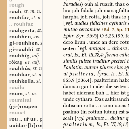
Paradies
)
ouh
al
ruarit,
thaz
o
rough
lira
joh
fidula
joh
managfalt
rouh
st. m. n.
,
harpha
joh
rotta,
joh
thaz
io
g
rouhfaz
st. n.
,
[
vgl.
audies
fidicines
cytharis
.. rouhfaz
mutuo
certamine
/Bd. 7, Sp. 1
rouhgerta
st. f.
,
Ephr.
Syr.
3,595
]
O
5,23,199.
f
rouhhen
sw. v.
,
dero
lirun
.
unde
an
dero
rot
gi-rouhhen
sw. v.
,
seiten
[
vgl.
antiqua
...
cithara
gi-rouhhi
st. n.
,
erat,
Is.,
Et.
III,22,4;
forma
cith
rouhhîg
adj.
,
similis
fuisse
traditur
pectori
h
rôkag
as. adj.
,
Paulatim
autem
plures
eius
sp
rouhhûs
st. n.
,
ut
psalteria,
lyrae,
Is.,
Et.
II
rouhkar
st. n.
,
853,9
[336,4].
psalterium
habe
rouhkella
st. f.
,
dannan
gant
nider
die
seiten
.
rouilo
habet
nidenan
buh
...
hier
ist
roum
st. m.
,
unde
cythara.
Daz
saltirsanch
roumisal
dutiscun
rotta
.
a
sono
uocis
(gi-)roupen
psalmo
(in
rottun
lutun)
est
s
rouuel
scal)
[
vgl.
psalmus
...
dicitur
q
rou .. uf us . piu
psalterium,
Is.,
Et.
VI,19,11
]
uuidar-[h]rouuuen
sw. v.
,