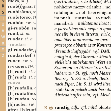
Q
ruova
st. f.
(
vertrauliche,
schriftliche
)
Mi
,
R
ruob(i)gras
st. n.
nohheinv
mezzv
erlaubit
..
no
,
ruobisâmo
sw. m.
S
catalingun
..
noh
f
ona
einiga
,
ruobitorso
sw. m.
im
puah
..
runstaba
..
so
uuel
,
T
ruobôn
sw. v.
manaheiti
..
nullatenus
liceat
,
U
gi-ruobôn
sw. v.
a
parentibus
suis
neque
a
quo
,
V
ruod
st. m.
nec
sibi
invicem
litteras,
eulo
,
W
ruodar
st. n.
quaelibet
munuscula
accipere
,
X
-ruodari
praecepto
abbatis
(
zur
Kontext
Y
gi-ruodarôt
part.-adj.
,
‘
Freundschaftsgabe
’
vgl.
DML
ruodarskef
st. n.
Z
,
eulogia
4
;
der
Glossator
könnt
ruoen
sw. v.
,
vielleicht
unbekannte
Wort
eu
ir-ruoen
sw. v.
,
Synonym
zu
litterae
‘
Schrifts
[h]ruof1
st. m.
,
haben;
zur
St.
vgl.
noch
Masser
[h]ruof2
st. m. oder n.
,
Ben.reg.
S.
225
u.
Ibach,
Beitr.
ruova
nach
Piper,
Lit.
S.
15
wird
litte
[h]ruofalîn
adj.
,
-stab
kann
jedoch
auch
bereits
[h]ruofalîno
adv.
,
Abstraktsuffix
sein,
vgl.
Meid
[h]ruofan
red. v.
,
[h]ruofen
sw. v.
,
runstîg
adj.
;
vgl.
mhd.
bluotr
after-[h]ruofan
red. v.
,