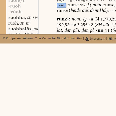
ruoh(-)
runze
sw.
f.
;
mnd.
runse,
Lexer
-ruoh
runse
(
beide
aus
dem
Hd.
).
—
. rûoh
ruohha
st. sw. f.
,
runz-:
nom.
sg.
-a
Gl
1,770,2
ruoh
st. m.
,
199,52;
-e
3,255,42
(
SH
a2
).
4,
ruohhalôs
adj.
,
lat.
dat.
pl.
);
dat.
pl.
-un
11
(
Sa
ruohhalôsî
st. f.
,
158,36
(
Sal.
c
).
Meineke,
Ahd.
©
Kompetenzzentrum - Trier Center for Digital Humanities
|
Impressum
|
Ko
ruohhalôso
adv.
,
a1
);
-on
Gl
2,325,42;
-in
4,93,
ruohhalôsôn
sw. v.
,
Hss.
);
runcin:
dass.
12
(
Sal.
a
ruohhâri
st. m.
,
dat.
pl.
Gl
2,711,9
(
Paris
Lat.
9
ruohhen
sw. v.
,
u.
11.
Jh.;
zu
nd.
Elementen
in
bi-ruohhen
sw. v.
,
Kat.
3,1436,
zu
-s-
für
z
vgl.
La
-ruohhida
330,II
).
-ruohhîg
Stark:
runza:
acc.
sg.
Gl
1,7
fir-ruohhilôn
sw. v.
,
Aug.
LXXXIII,
Gll.
9./10.
u.
11.
-ruohhisc
-ruohhit
Schwach:
runz-:
acc.
sg.
-u
[h]ruohho
sw. m.
,
(
M,
4
Hss.,
1
Hs.
rvnzvn).
Npg
bi-ruohhunga
st. f.
,
1,770,25
(
M;
-v-
;
lat.
nom.
);
no
ruo(h)id
st. m.
,
503,28
(
M,
2
Hss.
);
-in
30/31
(
ruohlîhho
adv.
,