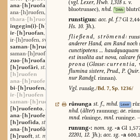
(
vgl.
Lexer,
Hwb.
1,318
s.
v.
ana-[h]ruofan
red. v.
,
bluotrunsec),
nhd.
blutr
1
DWb
ana-[h]ruofen
sw. v.
,
thara-[h]ruofan
runstigun:
acc.
pl.
f.?
Gl
2,44
ingegin(i)-[h]ruofan
red. v.
Hs.
10.
Jh.
).
,
ir-[h]ruofan
red. v.
,
fließend,
strömend:
runs
ir-[h]ruofen
sw. v.
,
anderer
Hand,
am
Rand
noch
saman-[h]ruofan
red. v.
,
cunctipotens
...
haudquaquam
saman-[h]ruofen
sw. v.
,
est
insolita
aut
nova,
calcare
f
zuo-[h]ruofan
red. v.
,
prona
(
Glosse:
currentia,
v
[h]ruofâri
st. m.
,
flumina
sistere,
Prud.,
P.
Quir.
[h]ruofen
nur
Randgl.
rinnan).
ana-[h]ruofen
bi-[h]ruofen
sw. v.
Vgl.
runsîg.
/Bd. 7, Sp. 1236/
,
ir-[h]ruofen
saman-[h]ruofen
rûnunga
st.
f.
,
mhd.
rû
Lexer
[h]ruofento
adv.
,
nhd.
(
älter
)
raunung;
ae.
rúnu
ana-[h]ruofento
adv.
,
mnd.
rûninge,
mnl.
runinge.
[h]ruofida
st. f.
,
runung-:
nom.
sg.
-a
Gl
1,57
ana-[h]ruofôn
22201,
12.
Jh.
);
acc.
sg.
-a
600,
[h]ruoft
st. m.
,