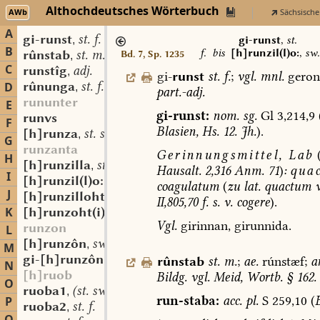
Althochdeutsches Wörterbuch
AWb
Sächsische
A
gi-runst
st. f.
,
gi-runst
,
st.
B
f.
bis
[h]runzil(l)o:
,
sw.
rûnstab
st. m.
Bd. 7, Sp. 1235
,
C
runstîg
adj.
,
gi-
runst
st.
f.
;
vgl.
mnl.
geron
rûnunga
st. f.
D
,
part.-adj.
rununter
E
gi-runst:
nom.
sg.
Gl
3,214,9
runvs
F
Blasien,
Hs.
12.
Jh.
).
[h]runza
st. sw. f.
,
G
runzanta
Gerinnungsmittel,
Lab
H
[h]runzilla
st. sw. f.
,
Hausalt.
2,316
Anm.
71
)
:
qua
I
[h]runzil(l)o:
sw. m.
,
coagulatum
(
zu
lat.
quactum
v
J
[h]runzillohti
adj.
,
II,805,70
f.
s.
v.
cogere
).
K
[h]runzoht(i)
adj.
,
Vgl.
girinnan,
girunnida.
runzon
L
[h]runzôn
sw. v.
,
M
gi-[h]runzôn
sw. v.
rûnstab
st.
m.
;
ae.
rúnstæf;
a
,
N
[h]ruob
Bildg.
vgl.
Meid,
Wortb.
§
162.
O
ruoba1
(st. sw.?) f.
,
run-staba:
acc.
pl.
S
259,10
(
P
ruoba2
st. f.
,