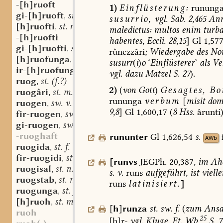
-[h]ruoft
1)
Einflüsterung:
runung
gi-[h]ruoft
st. m.
,
susurrio,
vgl.
Sab.
2,465
An
[h]ruofti
st. n.
,
maledictus:
multos
enim
turba
-[h]ruofti
habentes,
Eccli.
28,15
]
Gl
1,577
gi-[h]ruofti
st. n.
,
rûnezzâri
;
Wiedergabe
des
No
[h]ruofunga
st. f.
,
susurr
(
i
)
o
‘
Einflüsterer
’
als
Ver
ir-[h]ruofunga
st. f.
,
vgl.
dazu
Matzel
S.
27
).
ruog
st. (f.?)
,
2)
(
von
Gott
)
Gesagtes,
Bot
ruogâri
st. m.
,
rununga
verbum
[
misit
dom
ruogen
sw. v.
,
9,8
]
Gl
1,600,17
(
8
Hss.
ârunti)
fir-ruogen
sw. v.
,
gi-ruogen
sw. v.
,
-ruoghaft
rununter
Gl
1,626,54
s.
AWb
ruogida
st. f.
,
fir-ruogidi
st. n.
,
[
runvs
JEGPh.
20,387,
im
Ah
ruogisal
st. n.
,
s.
v.
runs
aufgeführt,
ist
vielle
ruogstab
st. m.
,
runs
latinisiert.
]
ruogunga
st. f.
,
[h]ruoh
st. m.
,
[
h
]
runza
st.
sw.
f.
(
zum
Ansa
ruoh
25
[h]r-
vgl.
Kluge,
Et.
Wb.
S.
7