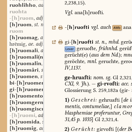
2,238,15).
ruohlîhho
adv.
,
ruohta
Vgl.
ana[h]ruofti.
-[h]ruom
adj.
,
[h]ruom
st. m.
,
-
[
h
]
ruofti
vgl.
auch
ana
AWb
ruom
[h]ruomag
adj.
,
gi-[
h
]
ruofti
st.
n.
,
mhd.
gerüe
hrēmig
ae. adj.
,
geruofte,
frühnhd.
gerüf
Lexer
[h]ruomali
adj.
,
gerücht(e)
(
aus
dem
Nd.
);
mnd
[h]ruomalî(n)
st. f.
,
geröchte,
mnl.
geruchte,
geroc
[h]ruomalîn
adj.
,
IV,1137.
[h]ruomâri
st. m.
,
[h]ruomen
sw. v.
,
ge-hruafti:
nom.
sg.
Gl
2,321
bi-[h]ruomen
sw. v.
,
CXI,
9.
Jh.
).
—
gi-rvofti:
acc.
s
gi-[h]ruomen
sw. v.
,
Glossierung
S.
259,182a
(gir-
[h]ruomento
adv.
,
1)
Geschrei:
gehruafti
[
de
i
[h]ruomgernî
st. f.
,
mentis,
contumeliae,
]
clamo
[h]ruomgiscrib
st. n.
,
blasphemiae
proferuntur
,
Greg
-[h]ruomi
adj.
,
31,45
p.
1035
]
Gl
2,321,4.
[h]ruomida
st. f.
,
[h]ruomîg
adj.
,
2)
Gerücht:
girvofti
[(
der
Be