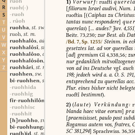
Q
ruoh
1)
Vorwurf:
ruafti
querel
R
ruoh(-)
[
filiorum
Israel
audivi,
Num.
1
-ruoh
S
ruoftin
[(
Caiphas
zu
Christus:
. rûoh
tantas
nunc
respondere
]
quer
T
ruohha
st. sw. f.
querelas
)
[...
audes?
Juv.
4,551
,
U
ruoh
st. m.
Beitr.
73,230
;
zur
Best.
als
Dat
,
V
ruohhalôs
adj.
Steinm.
in
eck
,
/Bd. 7, Sp. 1255/
W
ruohhalôsî
st. f.
gesetztes
lat.
ad
vor
querellas
,
X
ruohhalôso
adv.
[
ad
]
gremium
Gl
4,338,56
;
zu
,
Y
ruohhalôsôn
sw. v.
nur
gedanklich
mitvollzogene
,
ruohhâri
st. m.
Z
von
ad
ins
Deutsche
vgl.
auch
,
ruohhen
sw. v.
198;
jedoch
wird
a.
a.
O.
S.
191,
,
bi-ruohhen
sw. v.
entsprechend
zu
querellas
acc.
,
-ruohhida
Plur.
eines
bisher
nicht
belegt
-ruohhîg
ruoft
bestimmt
).
fir-ruohhilôn
sw. v.
,
2)
(
laute
)
Verkündung:
r
-ruohhisc
blanda
haec
vitae
eorum
]
pra
-ruohhit
[
praemisisset,
paulo
post
subdi
[h]ruohho
sw. m.
,
Rogamus
autem
vos,
fratres,
G
bi-ruohhunga
st. f.
,
SC
381,294
]
Sprachwiss.
36,35
ruo(h)id
st. m.
,