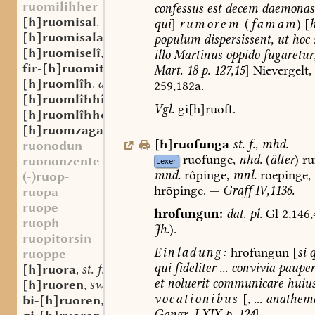
ruomilihher
confessus
est
decem
daemonas
[h]ruomisal
st. n.
,
qui
]
rumorem
(
famam
)
[
[h]ruomisala
st. f.
,
populum
dispersissent,
ut
hoc
[h]ruomiselî
st. f.
,
illo
Martinus
oppido
fugaretur
fir-[h]ruomit
part.-adj.
,
Mart.
18
p.
127,15
]
Nievergelt,
[h]ruomlîh
adj.
,
259,182a.
[h]ruomlîhhî
st. f.
,
Vgl.
gi[h]ruoft.
[h]ruomlîhho
adv.
,
[h]ruomzagal
adj.?
,
[
h
]
ruofunga
st.
f.
,
mhd.
ruonodun
ruofunge,
nhd.
(
älter
)
ru
ruononzente
Lexer
mnd.
rôpinge,
mnl.
roepinge,
(-)ruop-
hrōpinge.
—
Graff
IV,1136.
ruopa
ruope
hrofungun:
dat.
pl.
Gl
2,146,
ruoph
Jh.
).
ruopitorsin
Einladung:
hrofungun
[
si
q
ruoppe
qui
fideliter
...
convivia
pauper
[h]ruora
st. f.
,
et
noluerit
communicare
huius
[h]ruoren
sw. v.
,
vocationibus
[,
...
anathem
bi-[h]ruoren
sw. v.
,
Gangr.
LXIX
p.
124
].