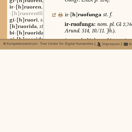
gi-[h]ruoren
sw. v.
,
ir-[h]ruoren
sw. v.
,
-[h]ruorentlîh
ir-[
h
]
ruofunga
st.
f.
gi-[h]ruori
st. n.
,
ir-ruofunga:
nom.
pl.
Gl
2,76
[h]ruorida
st. f.
,
Arund.
514,
10./11.
Jh.
).
bi-[h]ruorida
st. f.
,
gi-[h]ruorida
st. f.
,
im
rechtlichen
Sinn:
Anr
©
Kompetenzzentrum - Trier Center for Digital Humanities
|
Impressum
|
Ko
gi-[h]ruorîg
adj.
,
Gerichts
),
Klage
(
vor
Ge
-[h]ruorit
thinclichon
malici.
ł
irruofun
[h]ruornessi
st. n.
,
forenses
(
malli
)
querimoni
gi-[h]ruornessi
st. n.
,
vi
vel
fraude
nolentibus
pecun
gi-[h]ruornussi
aostndfrk. st. n.
,
ereptae?
Boeth.,
Cons.
3,3
p.
57
[h]ruorskît
st. n.
,
Wortsch.
8,32
noch
Gl.
determi
ruorwurz
mhd. st. f.
,
ruost
mhd. st. f.
,
ruog
st.
(
f.?
)
;
mnd.
wrôch
f.
;
ruota
st. sw. f.
,
Graff
II,378
s.
v.
ruah.
ruotaci
roac:
acc.
sg.?
Gl
1,201,5
(
K
).
ruotho
ruo(uu)a
st. sw. f.
,
Anklage,
Beschuldigung
ruouuagern
litem
[
vgl.
lis,
litem:
limitis
c
ruo(uu)ên
sw. v.
,