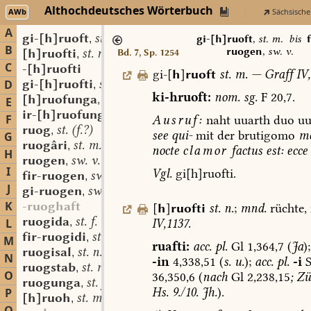
Althochdeutsches Wörterbuch
AWb
Sächsische
A
gi-[h]ruoft
st. m.
,
gi-[h]ruoft
,
st. m.
bis
f
B
ruogen
,
sw. v.
[h]ruofti
st. n.
Bd. 7, Sp. 1254
,
C
-[h]ruofti
gi-[
h
]
ruoft
st.
m.
—
Graff
IV,
gi-[h]ruofti
st. n.
D
,
ki-hruoft:
nom.
sg.
F
20,7.
[h]ruofunga
st. f.
,
E
ir-[h]ruofunga
st. f.
,
F
Ausruf:
naht
uuarth
duo
uu
ruog
st. (f.?)
,
see
qui-
mit
der
brutigomo
m
G
ruogâri
st. m.
,
nocte
clamor
factus
est:
ecce
H
ruogen
sw. v.
,
I
Vgl.
gi[h]ruofti.
fir-ruogen
sw. v.
,
J
gi-ruogen
sw. v.
,
K
-ruoghaft
[
h
]
ruofti
st.
n.
;
mnd.
rüchte,
ruogida
st. f.
IV,1137.
L
,
fir-ruogidi
st. n.
,
M
ruafti:
acc.
pl.
Gl
1,364,7
(
Ja
);
ruogisal
st. n.
,
N
-in
4,338,51
(
s.
u.
);
acc.
pl.
-i
S
ruogstab
st. m.
,
O
36,350,6
(
nach
Gl
2,238,15
;
Zü
ruogunga
st. f.
,
Hs.
9./10.
Jh.
).
P
[h]ruoh
st. m.
,