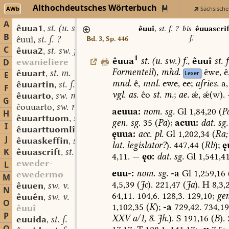
Althochdeutsches Wörterbuch
AWb
Sächsische
A
êuua1
st. (u. sw.) f.
,
êuuî
,
st. f. ?
bis
êuuascrif
B
f.
êuuî
st. f. ?
Bd. 3, Sp. 446
,
C
êuua2
st. sw. f.
,
1
êuua
st.
(
u.
sw.
)
f.
,
êuuî
st.
f
ewanieliere
D
Formenteil
),
mhd.
êwe,
ê
êuuart
st. m.
Lexer
,
E
mnd.
ê,
mnl.
ewe,
ee;
afries.
a,
êuuartin
st. f.
,
F
vgl.
as.
êo
st.
m.
;
ae.
ǽ,
ǽ(w).
êuuarto
sw. m.
,
G
êouuarto
sw. m.
,
aeuua:
nom.
sg.
Gl
1,84,20
(
P
H
êuuarttuom
st. n. (oder m.?)
,
gen.
sg.
35
(
Pa
);
aeuu:
dat.
sg.
I
êuuarttuomlîh
adj.
,
ęuua:
acc.
pl.
Gl
1,202,34
(
Ra;
J
êuuaskeffin
st. m.
,
lat.
legislator?
).
447,44
(
Rb
);
ę
K
êuuascrift
st. f.
,
4,11.
—
ęo:
dat.
sg.
Gl
1,541,4
eweder-
L
euu-:
nom.
sg.
-a
Gl
1,259,16
ewedermo
M
4,5,39
(
Jc
).
221,47
(
Ja
).
H
8,3,2
êuuen
sw. v.
,
N
64,11.
104,6.
128,3.
129,10;
gen
êuuên
sw. v.
,
O
1,102,35
(
K
);
-a
729,42.
734,19
êuuî
P
XXV
a/1,
8.
Jh.
).
S
191,16
(
B
).
euuida
st. f.
,