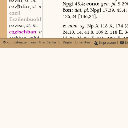
ezzh
st. m.
,
Npgl
45,4;
eono:
gen.
pl.
S
290
ezzhfaz
st. n.
,
êon:
dat.
pl.
Npgl
17,39.
45,4;
ezzil
125,24
[136,24].
Ezzilenbuohha
ezzisc
st. m.
e:
nom.
sg.
Np
X
118
X,
174
(ê
,
eischban
mhd. st. m. n.
24,10.
14.
41,8.
109,2.
118
E,
3
,
eschban
mhd. st. m. n.
M,
96.
N,
97.
P,
119.
120.
R,
12
,
©
Kompetenzzentrum - Trier Center for Digital Humanities
|
Impressum
|
Ko
ezzo
sw. m.
V,
163.
X,
174.
Cant.
Annae
3;
,
f
(
WB
).
169,20.
Npgl
32,2
(ê,
ko

vgl.
S.
XXI,10
).
Npw
7,13.
13,3
f-
102,7.
103,3.
118
E,
33
(2).
F,
4
fa
P,
119.
S,
141
(2).
U,
153.
143,9
fa..
5.
Cant.
Moysi
2
(2);
dat.
sg.
S
faccula
Npgl
146,8
(ê,
Nachtrag
13.
Jh.
facihlit
Npw
17,46.
22,1
(2).
31,6.
39,9
fackila
44,3.
45,4.
49,9
(2).
102,7.
104,
-ula
18.
D,
29
(2).
E,
33.
G,
51.
P,
1
facs⊢e
129
(2).
T,
148.
150.
Cant.
Ann
facti
Moysi
2;
acc.
sg.
S
142,20
(
W
factor
170,60.
64.
Npw
7,13.
18,8.
24,
fad
102,7.
104,45.
118
E,
33
(2).
34