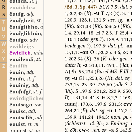
Q
17,17.
T
128,1.
141,17;
-u
7,5;
êuuida
st. f.
,
BCK
7,5;
dat.
s
R
/Bd. 3, Sp. 447/
euuidehsa
1,202,33
(
K
);
-u
T
7,2
(2).
3.
11
êuuîg
adj.
S
,
120,3.
128,1.
131,5;
acc.
sg.
-a
êuugheit
st. f.
,
T
(
Rb
).
621,38
(
Rb
).
636,50
(
Rb
).
êuuglîhho
adv.
,
U
1,4.
29,14.
18.
H
7,2,3.
T
25,4.
6
êuuglîhhûn
adv.
,
V
110,1
(
oder
gen.?
).
129,9.
141,1
êuuîgo
adv.
,
W
beide
gen.?
).
197,6;
dat.
pl.
-o
ewikleigs
X
15,1,1;
-on
O
1,20,25.
4,6,52;
a
êwiclich
mhd. adj.
,
1,202,34
(
K
).
36
(
K;
oder
gen.
Y
euuilendi
st. n.
,
dator?
);
-a
313,11.
494,1
(
Ja
);
êuuilîh
Z
AJPh.
55,234
(
Basel
MS.
F
III
1
êuuîn
adj.
,
sg.
-u
Gl
1,253,26
(
K
);
dat.
sg.
êuuîn
st. f.
,
733,15.
23.
39.
735,60
(
alle
S.
P
êuunîg
adj.
,
Jh.
).
S
197,6.
221,2.
222,9.
250,
êuungî
st. f.
,
B
).
I
31,14.
41,8.
H
8,2,3.
T
68,
ewirdiglichen
euuu).
170,6.
197,6.
231,3;
evv
êuuisago
sw. m.
,
264,24
(
B
);
dat.
sg.
-u
T
17,2.
2
êuuisc
adj.
,
139,9.
141,24.
194,3;
nom.
pl.
euuisclîh
adj.
,
(
Schlettst.,
12.
Jh.;
z.
Endung
-
euuist
st. m.
,
S.
80
);
ew-:
gen.
sg.
-a
S
143,5
ouuuist
st. m.
,