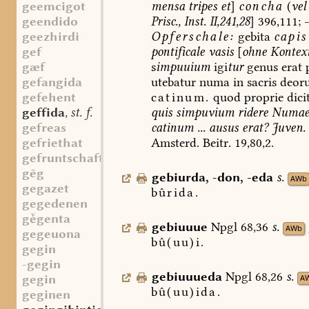
mensa
tripes
et
]
concha
(
vel
geemcigot
Prisc.,
Inst.
II,241,28
]
396,111;
geendido
Opferschale:
gebita
capis
geezhirdi
pontificale
vasis
[
ohne
Kontex
gef
s
impuuium
igi
tur
genus
erat
p
gæf
utebatur
numa
in
sacris
deor
gefangida
catinum.
quod
proprie
dici
gefehent
quis
simpuvium
ridere
Numa
geffida
st. f.
,
catinum
...
ausus
erat?
Juven.
gefreas
Amsterd.
Beitr.
19,80,2.
gefriethat
gefruntschaftet
gēg
gebiurda
,
-don
,
-eda
s.
AWb
gegazet
bûrida.
gegedenen
ggenta
gebiuuue
Npgl
68,36
s.
AWb
gegeuona
bû(uu)i.
gegin
-gegin
gebiuuueda
Npgl
68,26
s.
gegin
A
bû(uu)ida.
geginen