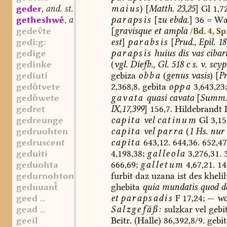
maius
)
[
Matth.
23,25
]
Gl
1,72
geder
and. st. n.
,
parapsis
[
zu
ebda.
]
36
=
W
getheshwê
and. pron. indef.
,
[
gravisque
et
ampla
gedete
/Bd. 4, Sp
est
]
parabsis
[
Prud.,
Epil.
18
gedi:g:
parapsis
huius
dis
vas
cibar
gedige
(
vgl.
Diefb.,
Gl.
518
c
s.
v.
scyp
gedinke
gebiza
obba
(
genus
vasis
)
[
Pr
gediuti
2,368,8.
gebita
oppa
3,643,23;
gedtvete
gavata
quasi
cavata
[
Summ.
gedwete
IX,17,399
]
156,7.
Hildebrandt
I
gedret
capita
vel
catinum
Gl
3,15
gedreunge
capita
vel
parra
(
1
Hs.
nur
gedruohten
capita
643,12.
644,36.
652,47
gedruscent
4,198,38;
galleola
3,276,31.
3
geduiti
666,69;
galletum
4,67,21.
14
geduohta
furbit
daz
uzana
ist
des
kheli
gedurnohtonne
ghebita
quia
mundatis
quod
de
geduuan
et
parapsadis
F
17,24;
—
wo
geed ..
Salzgefäß
:
sulzkar
vel
gebi
gead ..
Beitr.
(Halle)
86,392,8/9.
gebit
geeil