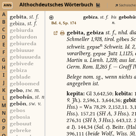
Althochdeutsches Wörterbuch
AWb
Sächsische
A
gebita
st. f.
,
gebiza
,
st. f.
bis
gebohû
B
n.
gebiza
st. f.
Bd. 4, Sp. 174
,
C
gebiurda
gebita
,
gebiza
st.
f.
,
nhd.
dia
gebiurdon
D
Schmeller
1,928,
tirol.
gêbes
Sc
gebiureda
E
n
schweiz.
gepse
Schweiz.
Id.
2,
gebiuuue
F
vorarlberg.
gepse
Jutz
1,1125,
gebiuuueda
G
Martin
u.
Lienh.
1,228;
aus
lat.
gebivede
Germ.
Rom.
II,265
f.
—
Graff
IV
H
gebiza
I
Belege
nom.
sg.,
wenn
nichts
a
geblade
J
angegeben
ist.
gebloomed
K
gebo
sw. m.
,
kepita:
Gl
3,642,50;
kebita:
1
gebohûs
st. n.
L
,
9.
Jh.
).
2,596,1.
3,644,36;
gebit
gebôn
sw. v.
,
M
Hss.
)
=
Wa
78,29.
2,152,11.
3,1
gebos
N
Hss.
).
157,21
(
SH
A,
3
Hss.
).
21
gebosia
276,31
(
SH
b,
3
Hss.
).
643,12.
2
O
gebouut
a
1
).
144,34
(
Sal.
c
).
Beitr.
(Hal
P
gebreke
396,111
(
beide
Wolf.,
Wiss.
50,