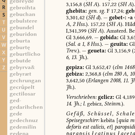
Q
gebreyde
3,156,8
(
SH
A
).
157,22
(
SH
A
).
R
gebroihta
ghebita:
gen.
sg.
F
17,24;
geb
gebuchan
S
3,301,42
(
SH
d
).
—
gebet-:
-a
gebulstere
T
A,
2
Hss.
).
157,22
(
SH
A
).
Hil
gebundel
U
I,341,399
(
SH
A
).
Amsterd.
Bei
geburidon
Gl
3,666,69.
—
gebida:
Gl
3,65
V
geburta
(
Sal.
a
1,
8
Hss.
).
—
geuita:
Gl
W
geburtę
Trev.
).
—
geueta:
Gl
3,156,9
(
X
geburtlicho
6,
13.
Jh.
).
Y
gebutde
gepiza:
Gl
3,652,47
(
clm
14 68
gebyrva&
Z
gebiza:
2,368,8
(
clm
280
A,
10.
gebyræt
3,642,50
(
Erlangen
2 008,
11.
Jh
gechrungan
Jh.
).
gecrpelt
gectilosar
Verschrieben:
gelicz:
Gl
4,189
ged-
14.
Jh.;
l.
gebicz,
Steinm.
).
gedarihchen
Gefäß,
Schüssel,
Schale
gede
Speisegeschirr
:
kebita
[
quia
mu
gedechnuz
deforis
est
calicis,
et
]
paropsidi
gedemilin
parapsis
ł
catinus
ł
acet
gedena