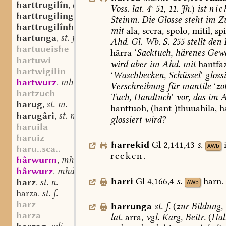
harttrugilîn
adj.
,
Voss.
lat.
4
°
51,
11.
Jh.
)
ist
nic
harttrugiling
st. m.
,
Steinm.
Die
Glosse
steht
im
Zu
harttrugilînholz
st. n.
,
mit
ala,
scera,
spolo,
mitil,
sp
hartunga
st. f.
,
Ahd.
Gl.-Wb.
S.
255
stellt
den
B
hartuueishe
hārra
‘
Sacktuch,
härenes
Gew
hartuwi
wird
aber
im
Ahd.
mit
hantfaz
hartwigilin
‘
Waschbecken,
Schüssel
’
glossi
hartwurz
mhd. st. f.
,
Verschreibung
für
mantile
‘
zot
hartzuch
Tuch,
Handtuch
’
vor,
das
im
A
harug
st. m.
,
hanttuoh,
(hant-)thuuahila,
h
harugâri
st. m.
,
glossiert
wird?
haruila
haruiz
harrekid
Gl
2,141,43
s.
AWb
haru..sca..
recken.
hârwurm
mhd. st. m.
,
hârwurz
mhd. st. f.
,
harri
Gl
4,166,4
s.
harn.
harz
st. n.
AWb
,
harza
st. f.
,
harz
harrunga
st.
f.
(
zur
Bildung,
harza
lat.
arra,
vgl.
Karg,
Beitr.
(
Hal