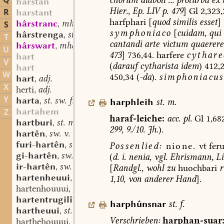
Q
harstan
Hier.,
Ep.
LIV
p.
479
]
Gl
2,323,
R
harstant
harfphari
[
quod
similis
esset
]
hârstranc
mhd. st. m.
S
,
symphoniaco
[
cuidam,
qui
hârstrenga
st. sw. f.
,
T
cantandi
arte
victum
quaerere
hârswart
mhd. st. f.
,
U
473
]
736,44.
harfere
cythare
hart
V
(
darauf
cytharista
idem
)
412,
hart
W
450,34
(
-da
).
simphoniacus
hart
adj.
,
X
herti
adj.
,
Y
harta
st. sw. f.
harphleih
st.
m.
,
hartahem
Z
haraf-leiche:
acc.
pl.
Gl
1,68
hartburi
st. m.
,
299,
9./10.
Jh.
).
hartên
sw. v.
,
furi-hartên
sw. v.
Possenlied:
nione.
vt
feru
,
gi-hartên
sw. v.
(
d.
i.
nenia,
vgl.
Ehrismann,
Li
,
ir-hartên
sw. v.
[
Randgl.,
wohl
zu
huochbari
r
,
hartenheuui
st. n.
1,10,
von
anderer
Hand
].
,
hartenhouuui
st. n.
,
hartentrugilîn
st. n.
,
harphûnsnar
st.
f.
hartheuui
st. n.
,
Verschrieben:
harphan-suar
harthehouuui
st. n.
,