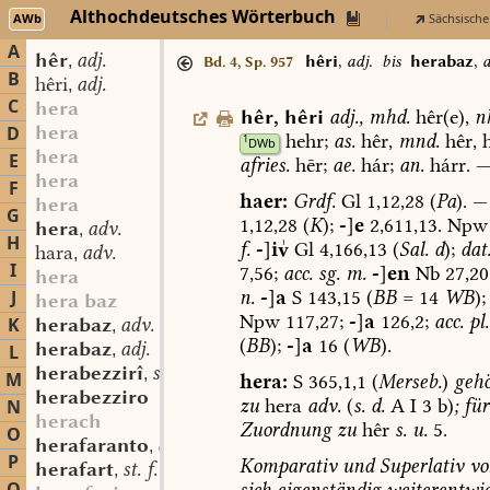
Althochdeutsches Wörterbuch
AWb
Sächsische
A
hêr
adj.
,
hêri
,
adj.
bis
herabaz
,
a
Bd. 4, Sp. 957
B
hêri
adj.
,
C
hera
hêr
,
hêri
adj.
,
mhd.
hêr(e),
n
hera
D
hehr;
as.
hêr,
mnd.
hêr,
h
1
DWb
hera
E
afries.
hēr;
ae.
hár;
an.
hárr.
hera
F
haer:
Grdf.
Gl
1,12,28
(
Pa
).
—
hera
G
1,12,28
(
K
);
-
]
e
2,611,13.
Npw
hera
adv.
,
H
f.
-
]
i
Gl
4,166,
13
(
Sal.
d
);
dat
hara
adv.
,
I
7,56;
acc.
sg.
m.
-
]
en
Nb
27,20
hera
n.
-
]
a
S
143,15
(
BB
=
14
WB
);
J
hera baz
Npw
117,27;
-
]
a
126,2;
acc.
pl.
K
herabaz
adv.
,
(
BB
);
-
]
a
16
(
WB
).
herabaz
adj.
L
,
herabezzirî
st. f.
,
M
hera:
S
365,1,1
(
Merseb.
)
gehö
herabezziro
zu
hera
adv.
(
s.
d.
A
I
3
b)
;
für
N
herach
Zuordnung
zu
hêr
s.
u.
5.
O
herafaranto
adv.
,
P
Komparativ
und
Superlativ
vo
herafart
st. f.
,
sich
eigenständig
weiterentwic