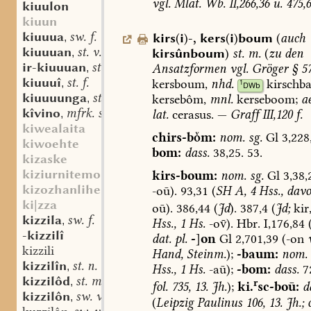
vgl.
Mlat.
Wb.
II,266,36
u.
475,6
kiuulon
kiuun
kiuuua
sw. f.
kirs
(
i
)
-
,
kers
(
i
)
boum
(
auch
,
kiuuuan
st. v.
kirsûnboum
)
st.
m.
(
zu
den
,
ir-kiuuuan
st. v.
Ansatzformen
vgl.
Gröger
§
5
,
kiuuuî
st. f.
kersboum,
nhd.
kirschb
,
1
DWb
kiuuuunga
st. f.
kersebôm,
mnl.
kerseboom
;
ae
,
kîvino
mfrk. sw. m.
lat.
cerasus.
—
Graff
III,120
f.
,
kiwealaita
chirs-bm:
nom.
sg.
Gl
3,228
kiwoehte
bom:
dass.
38,25.
53.
kizaske
kiziurnitemo
kirs-boum:
nom.
sg.
Gl
3,38,
kizozhanlihemu
-oū).
93,31
(
SH
A,
4
Hss.,
davo
ki|zza
oū).
386,44
(
Jd
).
387,4
(
Jd;
kir
kizzila
sw. f.
,
Hss.,
1
Hs.
-o).
Hbr.
I,176,84
-kizzilî
dat.
pl.
-
]
on
Gl
2,701,39
(-on
kizzili
Hand,
Steinm.
);
-baum:
nom.
kizzilîn
st. n.
,
Hss.,
1
Hs.
-aū);
-bom:
dass.
7
kizzilôd
st. m.
,
r
fol.
735,
13.
Jh.
);
ki.
sc-boū:
d
kizzilôn
sw. v.
,
(
Leipzig
Paulinus
106,
13.
Jh.;