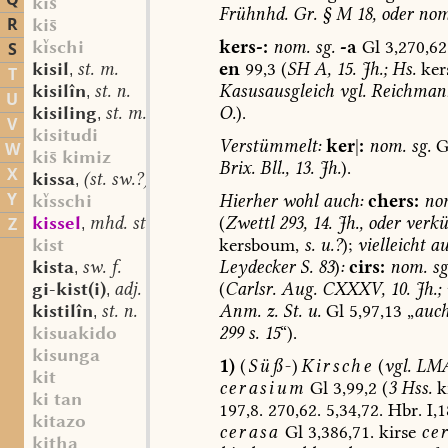
Q
ki
Frühnhd.
Gr.
§
M
18,
oder
nom
R
ki
kers-:
nom.
sg.
-a
Gl
3,270,62
kschi
S
en
99,3
(
SH
A,
15.
Jh.;
Hs.
ker
kisil
st. m.
,
T
Kasusausgleich
vgl.
Reichman
kisilîn
st. n.
,
U
O.
).
kisiling
st. m.
,
V
kisitudi
Verstümmelt:
ker
|
:
nom.
sg.
G
W
ki kimiz
Brix.
Bll.,
13.
Jh.
).
X
kissa
(st. sw.?) f.
,
Y
Hierher
wohl
auch:
chers:
no
ksschi
(
Zwettl
293,
14.
Jh.,
oder
verkü
kissel
mhd. st. m.
Z
,
kersboum,
s.
u.?
);
vielleicht
au
kist
Leydecker
S.
83
)
:
cirs:
nom.
sg
kista
sw. f.
,
(
Carlsr.
Aug.
CXXXV,
10.
Jh.;
gi-kist(i)
adj.
,
Anm.
z.
St.
u.
Gl
5,97,13
„
auc
kistilîn
st. n.
,
299
s.
15
“).
kisuakido
kisunga
1)
(
Süß-
)
Kirsche
(
vgl.
LM
kit
cerasium
Gl
3,99,2
(
3
Hss.
ki
ki tan
197,8.
270,62.
5,34,72.
Hbr.
I,1
kitazo
cerasa
Gl
3,386,71.
kirse
ce
kitha