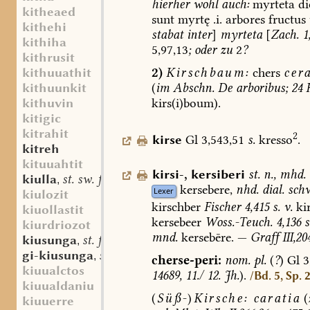
hierher
wohl
auch:
myrteta
di
kitheaed
sunt
myrtę
.i.
arbores
fructus
kithehi
stabat
inter
]
myrteta
[
Zach.
1
kithiha
5,97,13
;
oder
zu
2
?
kithrusit
2)
Kirschbaum:
chers
cer
kithuuathit
(
im
Abschn.
De
arboribus;
24
H
kithuunkit
kirs(i)boum).
kithuvin
kitigic
kitrahit
2
kirse
Gl
3,543,51
s.
kresso
.
kitreh
kituuahtit
kirsi-
,
kersiberi
st.
n.
,
mhd.
kiulla
st. sw. f.
,
kersebere,
nhd.
dial.
sch
Lexer
kiulozit
kirschber
Fischer
4,415
s.
v.
ki
kiuollastit
kersebeer
Woss.-Teuch.
4,136
s
kiurdriozot
mnd.
kersebēre.
—
Graff
III,20
kiusunga
st. f.
,
gi-kiusunga
st. f.
,
cherse-peri:
nom.
pl.
(
?
)
Gl
3
kiuualctos
14689,
11./
12.
Jh.
).
/Bd. 5, Sp. 
kiuualdaniu
(
Süß-
)
Kirsche:
caratia
(
kiuuerre