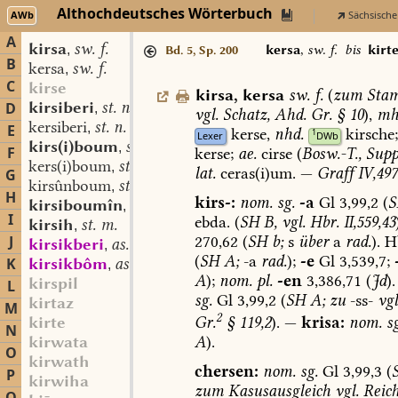
Althochdeutsches Wörterbuch
AWb
Sächsische
A
kirsa
sw. f.
,
kersa
,
sw. f.
bis
kirt
Bd. 5, Sp. 200
B
kersa
sw. f.
,
C
kirse
kirsa
,
kersa
sw.
f.
(
zum
Stam
kirsiberi
st. n.
D
,
vgl.
Schatz,
Ahd.
Gr.
§
10
),
mh
kersiberi
st. n.
,
E
kerse,
nhd.
kirsche
1
Lexer
DWb
kirs(i)boum
st. m.
,
F
kerse;
ae.
cirse
(
Bosw.-T.,
Supp
kers(i)boum
st. m.
,
lat.
ceras(i)um.
—
Graff
IV,497
G
kirsûnboum
st. m.
,
H
kirs-:
nom.
sg.
-a
Gl
3,99,2
(
S
kirsiboumîn
adj.
,
I
ebda.
(
SH
B,
vgl.
Hbr.
II,559,43
kirsih
st. m.
,
270,62
(
SH
b;
s
über
a
rad.
).
Hb
J
kirsikberi
as. st. n.
,
(
SH
A;
-a
rad.
);
-e
Gl
3,539,7;
K
kirsikbôm
as. st. m.
,
A
);
nom.
pl.
-en
3,386,71
(
Jd
).
kirspil
L
sg.
Gl
3,99,2
(
SH
A;
zu
-ss-
vgl
kirtaz
M
2
Gr.
§
119,2
).
—
krisa:
nom.
sg
kirte
N
A
).
kirwata
O
kirwath
chersen:
nom.
sg.
Gl
3,99,3
(
P
kirwiha
zum
Kasusausgleich
vgl.
Reic