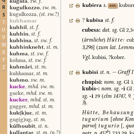
Q
kugula
sw. f.
,
kubirra
s.
kuburr
AWb
R
kugulkozzo
sw. m.
,
kugulkozza
(st. sw.?) f.
S
,
?
kubisa
st.
f.
kuhhamar
T
kuhhil
st. f.
,
U
cubesa:
dat.
sg.
Gl
2,3
kuhhîn
st. f.
,
V
(
ärmliche
)
Hütte:
cub
kuhhina
st. sw. f.
,
W
kuhhinkneht
st. m.
3,296
]
(
zum
lat.
Lemm
,
X
kuhma
st. sw. f.
,
Vgl.
kubisi,
?kober.
Y
kohma
st. sw. f.
,
kuhmâri
st. m.
Z
,
kubisi
st.
n.
—
Graff
I
kuhhamar
st. m.
,
kuhmo
sw. m.
,
chupisi:
nom.
sg.
Gl
1
kucke
mhd. sw. m.
,
kubis-:
nom.
sg.
-i
Gl
gucke
mhd. sw. m.
,
sg.
-i
29
(
clm
14747,
9.
J
kucker
mhd. st. m.
,
3
).
gugger
mhd. st. m.
,
Hütte,
Behausung
kuk(k)uc
st. m.
,
tugurium
[
ohne
Kon
gug(g)ug
st. m.
,
parvo
]
tugurio
[,
quo
kûlhoubit
st. n.
,
b
kullantar
st. m. (n.?)
patr.
p.
457
]
733,29.
ku
,