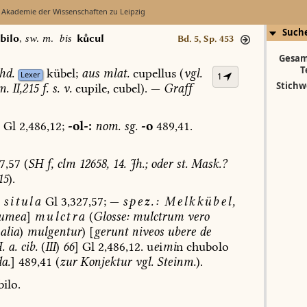
 Akademie der Wissenschaften zu Leipzig
Such
bilo
,
sw. m.
bis
kcul
Bd. 5, Sp. 453
Gesam
T
hd.
kübel;
aus
mlat.
cupellus
(
vgl.
Lexer
1
Stichw
m.
II,215
f.
s.
v.
cupile,
cubel).
—
Graff
Gl
2,486,12;
-ol-:
nom.
sg.
-o
489,41.
7,57
(
SH
f,
clm
12658,
14.
Jh.;
oder
st.
Mask.?
15
).
situla
Gl
3,327,57;
—
spez.:
Melkkübel,
umea
]
mulctra
(
Glosse:
mulctrum
vero
alia
)
mulgentur
)
[
gerunt
niveos
ubere
de
.
a.
cib.
(
III
)
66
]
Gl
2,486,12.
u
e
i
mi
n
chubolo
a.
]
489,41
(
zur
Konjektur
vgl.
Steinm.
).
ilo.