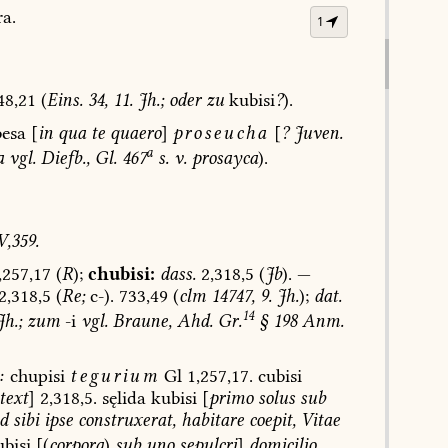
a.
1
48,21
(
Eins.
34,
11.
Jh.;
oder
zu
kubisi
?
).
esa
[
in
qua
te
quaero
]
proseucha
[
?
Juven.
a
a
vgl.
Diefb.,
Gl.
467
s.
v.
prosayca
).
V,359.
,257,17
(
R
);
chubisi:
dass.
2,318,5
(
Jb
).
—
2,318,5
(
Re;
c-).
733,49
(
clm
14747,
9.
Jh.
);
dat.
14
h.;
zum
-i
vgl.
Braune,
Ahd.
Gr.
§
198
Anm.
:
chupisi
tegurium
Gl
1,257,17.
cubisi
text
]
2,318,5.
sęlida
kubisi
[
primo
solus
sub
d
sibi
ipse
construxerat
,
habitare
coepit,
Vitae
bisi
[(
corpora
)
sub
uno
sepulcri
]
domicilio