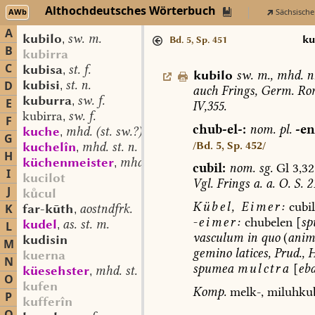
Althochdeutsches Wörterbuch
AWb
Sächsische
A
kubilo
sw. m.
,
ku
Bd. 5, Sp. 451
B
kubirra
C
kubisa
st. f.
,
kubilo
sw.
m.
,
mhd.
n
kubisi
st. n.
D
,
auch
Frings,
Germ.
Ro
kuburra
sw. f.
,
E
IV,355.
kubirra
sw. f.
,
F
chub-el-:
nom.
pl.
-en
kuche
mhd. (st. sw.?) f.
,
G
/Bd. 5, Sp. 452/
kuchelîn
mhd. st. n.
,
H
küchenmeister
mhd. st. m.
,
cubil:
nom.
sg.
Gl
3,32
I
kucilot
Vgl.
Frings
a.
a.
O.
S.
2
J
kcul
Kübel,
Eimer:
cubil
K
far-kūth
aostndfrk.
,
-eimer:
chubelen
[
sp
kudel
as. st. m.
L
,
vasculum
in
quo
(
anim
kudisin
M
gemino
latices,
Prud.,
H
kuerna
N
spumea
mulctra
[
ebd
küesehster
mhd. st. m.
,
O
kufen
Komp.
melk-,
miluhkub
P
kufferîn