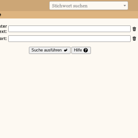
Stichwort suchen
e
ter
ext:
ort:
Suche ausführen
Hilfe